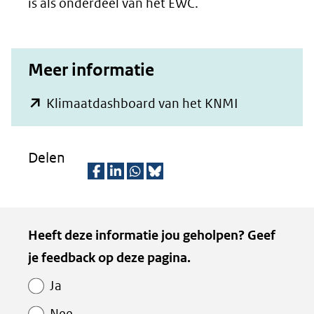
(verwijst
is als onderdeel van het EWC.
naar
een
Meer informatie
andere
website)
(opent
Klimaatdashboard van het KNMI
in
nieuw
Delen
venster)
(verwijst
D
D
D
D
naar
e
e
e
e
Kopie
Heeft deze informatie jou geholpen? Geef
een
l
l
l
z
van
je feedback op deze pagina.
e
e
e
e
andere
Paginawaardering
n
n
n
p
website)
Ja
o
o
o
a
Nee