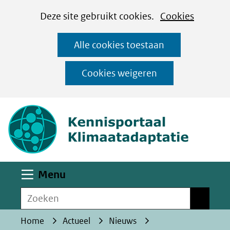
Cookies
Ga
Hier
Deze site gebruikt cookies.
Cookies
instellen
naar
kan
Alle cookies toestaan
de
het
inhoud
gebruik
Cookies weigeren
van
(naar homepa
cookies
op
deze
website
worden
Uitklappen
Menu
toegestaan
Zoeken
of
Zoeken
geweigerd.
Home
Actueel
Nieuws