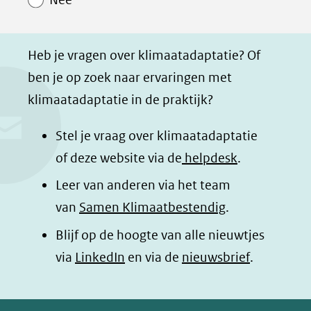
p
p
p
g
F
L
W
i
a
i
h
n
Heb je vragen over klimaatadaptatie? Of
c
n
a
a
ben je op zoek naar ervaringen met
e
k
t
d
klimaatadaptatie in de praktijk?
b
e
s
e
o
d
a
l
Stel je vraag over klimaatadaptatie
o
I
p
e
of deze website via de
helpdesk
.
k
n
p
n
Leer van anderen via het team
(opent
(opent
(opent
o
van
Samen Klimaatbestendig
.
in
in
in
p
Blijf op de hoogte van alle nieuwtjes
nieuw
nieuw
nieuw
B
(opent
via
LinkedIn
venster)
venster)
en via de
venster)
nieuwsbrief
.
l
(verwijst
(verwijst
(verwijst
in
u
naar
naar
naar
e
nieuw