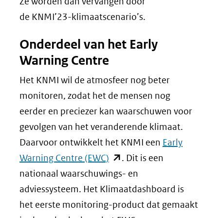
Ze worden dan vervangen door
de KNMI’23-klimaatscenario’s.
Onderdeel van het Early
Warning Centre
Het KNMI wil de atmosfeer nog beter
monitoren, zodat het de mensen nog
eerder en preciezer kan waarschuwen voor
gevolgen van het veranderende klimaat.
Daarvoor ontwikkelt het KNMI een
Early
(opent
Warning Centre (EWC)
. Dit is een
in
nationaal waarschuwings- en
nieuw
adviessysteem. Het Klimaatdashboard is
venster)
het eerste monitoring-product dat gemaakt