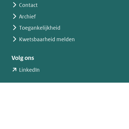
Contact
Archief
Toegankelijkheid
Kwetsbaarheid melden
Volg ons
(opent
LinkedIn
in
nieuw
venster)
(verwijst
naar
een