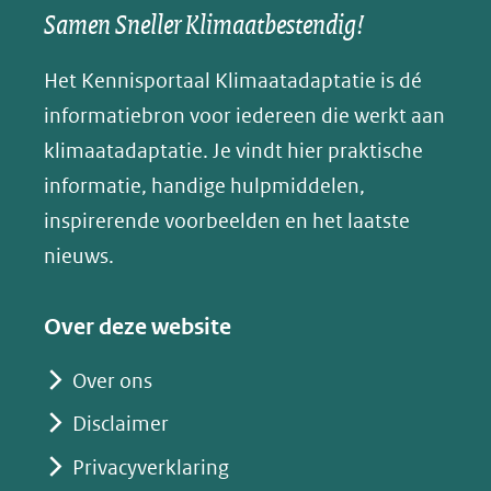
een
een
een
s
Samen Sneller Klimaatbestendig!
venster)
andere
andere
andere
k
(verwijst
website)
website)
website)
Het Kennisportaal Klimaatadaptatie is dé
y
naar
(opent
informatiebron voor iedereen die werkt aan
een
in
klimaatadaptatie. Je vindt hier praktische
andere
nieuw
informatie, handige hulpmiddelen,
website)
venster)
inspirerende voorbeelden en het laatste
(verwijst
nieuws.
naar
een
Over deze website
andere
website)
Over ons
Disclaimer
Privacyverklaring