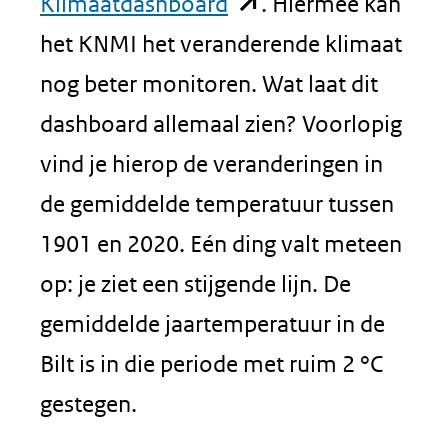
(opent
Klimaatdashboard
. Hiermee kan
in
het KNMI het veranderende klimaat
nieuw
nog beter monitoren. Wat laat dit
venster)
dashboard allemaal zien? Voorlopig
(verwijst
vind je hierop de veranderingen in
naar
de gemiddelde temperatuur tussen
een
1901 en 2020. Eén ding valt meteen
andere
op: je ziet een stijgende lijn. De
website)
gemiddelde jaartemperatuur in de
Bilt is in die periode met ruim 2 °C
gestegen.