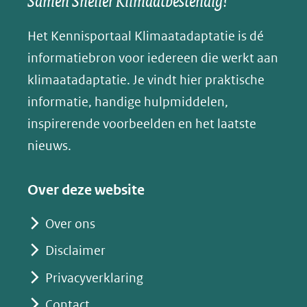
Samen Sneller Klimaatbestendig!
andere
andere
andere
k
(verwijst
website)
website)
website)
Het Kennisportaal Klimaatadaptatie is dé
y
naar
(opent
informatiebron voor iedereen die werkt aan
een
in
klimaatadaptatie. Je vindt hier praktische
andere
nieuw
informatie, handige hulpmiddelen,
website)
venster)
inspirerende voorbeelden en het laatste
(verwijst
nieuws.
naar
een
Over deze website
andere
website)
Over ons
Disclaimer
Privacyverklaring
Contact