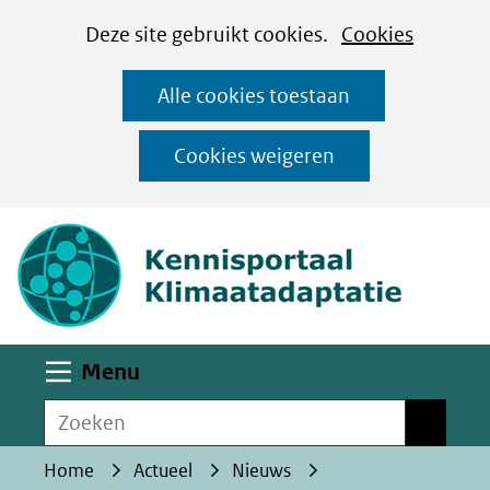
Cookies
Ga
Hier
Deze site gebruikt cookies.
Cookies
instellen
naar
kan
Alle cookies toestaan
de
het
inhoud
gebruik
Cookies weigeren
van
(naar homepa
cookies
op
deze
website
worden
Uitklappen
Menu
toegestaan
Zoeken
of
Zoeken
geweigerd.
Home
Actueel
Nieuws