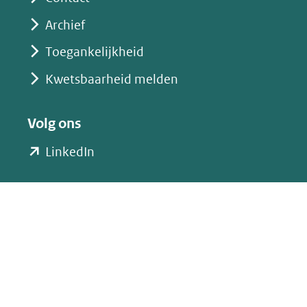
Archief
Toegankelijkheid
Kwetsbaarheid melden
Volg ons
(opent
LinkedIn
in
nieuw
venster)
(verwijst
naar
een
andere