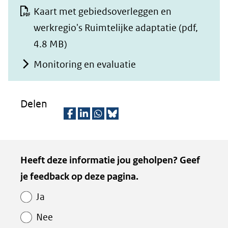
Kaart met gebiedsoverleggen en
werkregio's Ruimtelijke adaptatie
(pdf,
4.8 MB)
Monitoring en evaluatie
Delen
D
D
D
D
e
e
e
e
Kopie
Heeft deze informatie jou geholpen? Geef
l
l
l
z
van
je feedback op deze pagina.
e
e
e
e
Paginawaardering
n
n
n
p
Ja
o
o
o
a
Nee
p
p
p
g