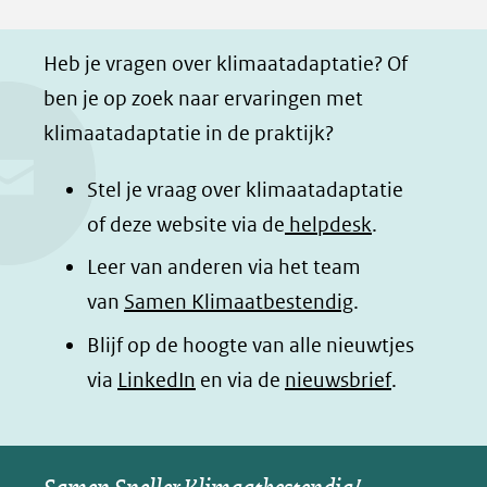
F
L
W
i
a
i
h
n
Heb je vragen over klimaatadaptatie? Of
c
n
a
a
ben je op zoek naar ervaringen met
e
k
t
d
klimaatadaptatie in de praktijk?
b
e
s
e
o
d
a
l
Stel je vraag over klimaatadaptatie
o
I
p
e
of deze website via de
helpdesk
.
k
n
p
n
Leer van anderen via het team
(opent
(opent
(opent
o
van
Samen Klimaatbestendig
.
in
in
in
p
Blijf op de hoogte van alle nieuwtjes
nieuw
nieuw
nieuw
B
(opent
via
LinkedIn
venster)
venster)
en via de
venster)
nieuwsbrief
.
l
(verwijst
(verwijst
(verwijst
in
u
naar
naar
naar
e
nieuw
een
een
een
s
venster)