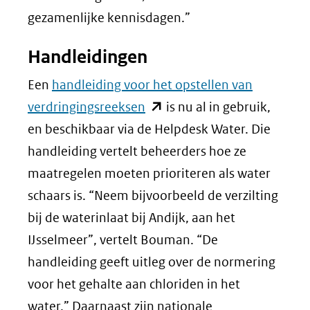
gezamenlijke kennisdagen.”
Handleidingen
Een
handleiding voor het opstellen van
(opent
verdringingsreeksen
is nu al in gebruik,
in
en beschikbaar via de Helpdesk Water. Die
nieuw
handleiding vertelt beheerders hoe ze
venster)
maatregelen moeten prioriteren als water
(verwijst
schaars is. “Neem bijvoorbeeld de verzilting
naar
bij de waterinlaat bij Andijk, aan het
een
IJsselmeer”, vertelt Bouman. “De
andere
handleiding geeft uitleg over de normering
website)
voor het gehalte aan chloriden in het
water.” Daarnaast zijn nationale