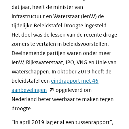
dat jaar, heeft de minister van
Infrastructuur en Waterstaat (IenW) de
tijdelijke Beleidstafel Droogte ingesteld.
Het doel was de lessen van de recente droge
zomers te vertalen in beleidsvoorstellen.
Deelnemende partijen waren onder meer
IenW, Rijkswaterstaat, IPO, VNG en Unie van
Waterschappen. In oktober 2019 heeft de
beleidstafel een
eindrapport met 46
(opent
aanbevelingen
opgeleverd om
in
Nederland beter weerbaar te maken tegen
nieuw
droogte.
venster)
“In april 2019 lag er al een tussenrapport”,
(verwijst