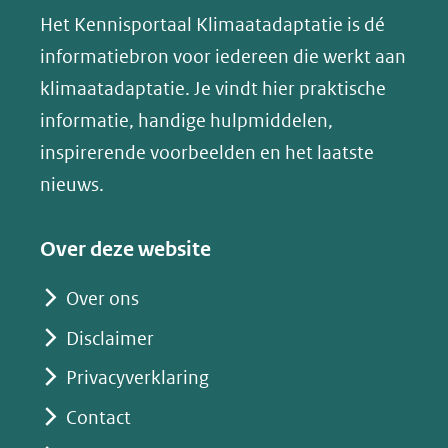
(verwijst
website)
website)
website)
Het Kennisportaal Klimaatadaptatie is dé
y
naar
(opent
informatiebron voor iedereen die werkt aan
een
in
klimaatadaptatie. Je vindt hier praktische
andere
nieuw
informatie, handige hulpmiddelen,
website)
venster)
inspirerende voorbeelden en het laatste
(verwijst
nieuws.
naar
een
Over deze website
andere
website)
Over ons
Disclaimer
Privacyverklaring
Contact