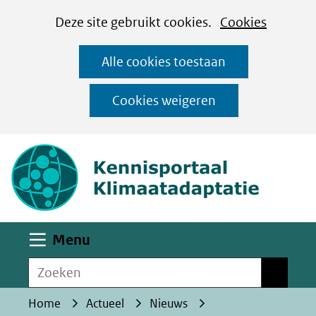
Cookies
Ga
Hier
Deze site gebruikt cookies.
Cookies
instellen
naar
kan
Alle cookies toestaan
de
het
inhoud
gebruik
Cookies weigeren
van
(naar homepa
cookies
op
deze
website
worden
Uitklappen
Menu
toegestaan
Zoeken
of
Zoeken
geweigerd.
Home
Actueel
Nieuws