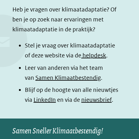
a
i
h
n
Heb je vragen over klimaatadaptatie? Of
c
n
a
a
ben je op zoek naar ervaringen met
e
k
t
d
klimaatadaptatie in de praktijk?
b
e
s
e
o
d
a
l
Stel je vraag over klimaatadaptatie
o
I
p
e
of deze website via de
helpdesk
.
k
n
p
n
Leer van anderen via het team
(opent
(opent
(opent
o
van
Samen Klimaatbestendig
.
in
in
in
p
Blijf op de hoogte van alle nieuwtjes
nieuw
nieuw
nieuw
B
(opent
via
LinkedIn
venster)
venster)
en via de
venster)
nieuwsbrief
.
l
(verwijst
(verwijst
(verwijst
in
u
naar
naar
naar
e
nieuw
een
een
een
s
Samen Sneller Klimaatbestendig!
venster)
andere
andere
andere
k