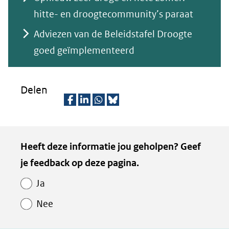
andere
naar
hitte- en droogtecommunity’s paraat
website)
een
Adviezen van de Beleidstafel Droogte
andere
goed geïmplementeerd
website)
Delen
D
D
D
D
e
e
e
e
Kopie
Heeft deze informatie jou geholpen? Geef
l
l
l
z
van
je feedback op deze pagina.
e
e
e
e
Paginawaardering
n
n
n
p
Ja
o
o
o
a
Nee
p
p
p
g
F
L
W
i