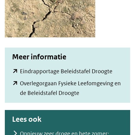
Meer informatie
(opent
Eindrapportage Beleidstafel Droogte
in
Overlegorgaan Fysieke Leefomgeving en
nieuw
(opent
de Beleidstafel Droogte
venster)
in
(verwijst
nieuw
Lees ook
naar
venster)
een
(verwijst
Opnieuw zeer droge en hete zomer: