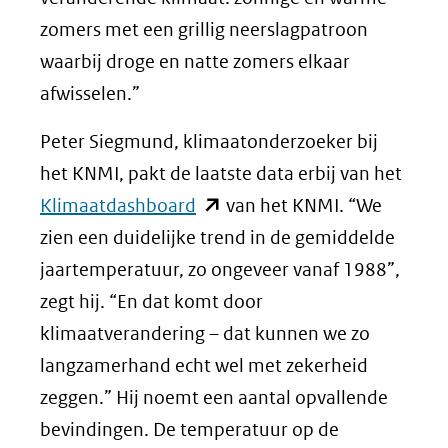
zomers met een grillig neerslagpatroon
waarbij droge en natte zomers elkaar
afwisselen.”
Peter Siegmund, klimaatonderzoeker bij
het KNMI, pakt de laatste data erbij van het
(opent
Klimaatdashboard
van het KNMI. “We
in
zien een duidelijke trend in de gemiddelde
nieuw
jaartemperatuur, zo ongeveer vanaf 1988”,
venster)
zegt hij. “En dat komt door
(verwijst
klimaatverandering – dat kunnen we zo
naar
langzamerhand echt wel met zekerheid
een
zeggen.” Hij noemt een aantal opvallende
andere
bevindingen. De temperatuur op de