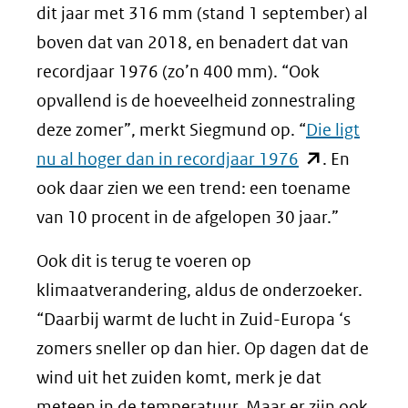
een
in
dit jaar met 316 mm (stand 1 september) al
andere
nieuw
boven dat van 2018, en benadert dat van
website)
venster)
recordjaar 1976 (zo’n 400 mm). “Ook
(verwijst
opvallend is de hoeveelheid zonnestraling
naar
deze zomer”, merkt Siegmund op. “
Die ligt
(opent
een
nu al hoger dan in recordjaar 1976
. En
in
andere
ook daar zien we een trend: een toename
nieuw
website)
van 10 procent in de afgelopen 30 jaar.”
venster)
Ook dit is terug te voeren op
(verwijst
klimaatverandering, aldus de onderzoeker.
naar
“Daarbij warmt de lucht in Zuid-Europa ‘s
een
zomers sneller op dan hier. Op dagen dat de
andere
wind uit het zuiden komt, merk je dat
website)
meteen in de temperatuur. Maar er zijn ook