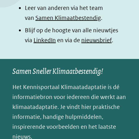
k
n
p
n
Leer van anderen via het team
(opent
(opent
(opent
o
van
Samen Klimaatbestendig
.
in
in
in
p
Blijf op de hoogte van alle nieuwtjes
nieuw
nieuw
nieuw
B
(opent
via
LinkedIn
venster)
venster)
en via de
venster)
nieuwsbrief
.
l
(verwijst
(verwijst
(verwijst
in
u
naar
naar
naar
e
nieuw
een
een
een
s
Samen Sneller Klimaatbestendig!
venster)
andere
andere
andere
k
(verwijst
website)
website)
website)
Het Kennisportaal Klimaatadaptatie is dé
y
naar
(opent
informatiebron voor iedereen die werkt aan
een
in
klimaatadaptatie. Je vindt hier praktische
andere
nieuw
informatie, handige hulpmiddelen,
website)
venster)
inspirerende voorbeelden en het laatste
(verwijst
nieuws.