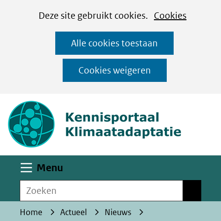
Cookies
Ga
Hier
Deze site gebruikt cookies.
Cookies
instellen
naar
kan
Alle cookies toestaan
de
het
inhoud
gebruik
Cookies weigeren
van
(naar homepa
cookies
op
deze
website
worden
Uitklappen
Menu
toegestaan
Zoeken
of
Zoeken
geweigerd.
Home
Actueel
Nieuws