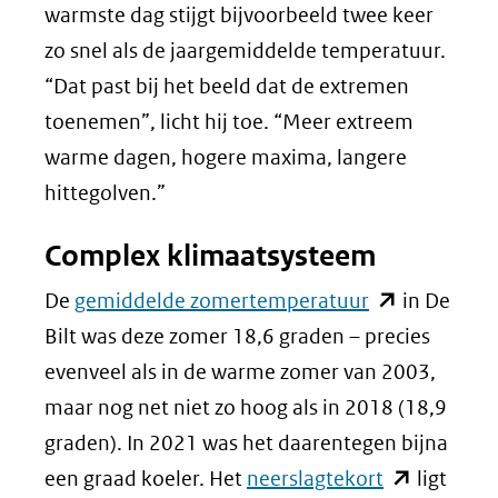
website)
warmste dag stijgt bijvoorbeeld twee keer
zo snel als de jaargemiddelde temperatuur.
“Dat past bij het beeld dat de extremen
toenemen”, licht hij toe. “Meer extreem
warme dagen, hogere maxima, langere
hittegolven.”
Complex klimaatsysteem
(opent
De
gemiddelde zomertemperatuur
in De
in
Bilt was deze zomer 18,6 graden – precies
nieuw
evenveel als in de warme zomer van 2003,
venster)
maar nog net niet zo hoog als in 2018 (18,9
(verwijst
graden). In 2021 was het daarentegen bijna
naar
(opent
een graad koeler. Het
neerslagtekort
ligt