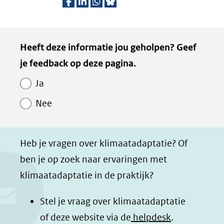
D
D
D
D
e
e
e
e
Kopie
Heeft deze informatie jou geholpen? Geef
l
l
l
z
van
je feedback op deze pagina.
e
e
e
e
Paginawaardering
n
n
n
p
Ja
o
o
o
a
Nee
p
p
p
g
F
L
W
i
a
i
h
n
Heb je vragen over klimaatadaptatie? Of
c
n
a
a
ben je op zoek naar ervaringen met
e
k
t
d
klimaatadaptatie in de praktijk?
b
e
s
e
o
d
a
l
Stel je vraag over klimaatadaptatie
o
I
p
e
of deze website via de
helpdesk
.