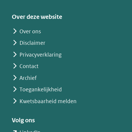
naar
een
Over deze website
andere
website)
Over ons
Disclaimer
Privacyverklaring
Contact
Archief
Toegankelijkheid
Kwetsbaarheid melden
Volg ons