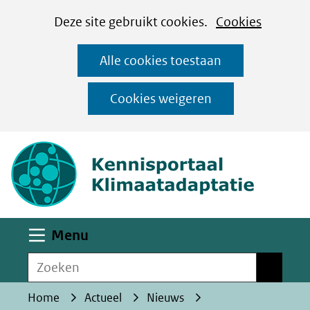
Cookies
Ga
Hier
Deze site gebruikt cookies.
Cookies
instellen
naar
kan
Alle cookies toestaan
de
het
inhoud
gebruik
Cookies weigeren
van
(naar homepa
cookies
op
deze
website
worden
Uitklappen
Menu
toegestaan
Zoeken
of
Zoeken
geweigerd.
Home
Actueel
Nieuws