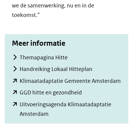
we de samenwerking, nu en in de
toekomst.”
Meer informatie
Themapagina Hitte
Handreiking Lokaal Hitteplan
(ope
Klimaatadaptatie Gemeente Amsterdam
in
(opent
GGD hitte en gezondheid
nieu
in
Uitvoeringsagenda Klimaatadaptatie
vens
nieuw
(opent
Amsterdam
(verw
venster)
in
naar
(verwijst
nieuw