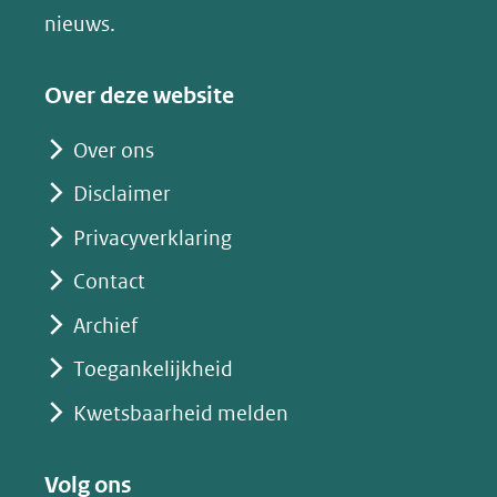
(verwijst
nieuws.
naar
een
Over deze website
andere
website)
Over ons
Disclaimer
Privacyverklaring
Contact
Archief
Toegankelijkheid
Kwetsbaarheid melden
Volg ons