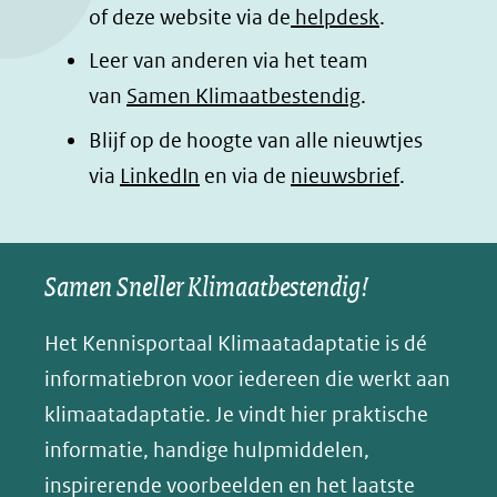
o
I
p
e
of deze website via de
helpdesk
.
k
n
p
n
Leer van anderen via het team
(opent
(opent
(opent
o
van
Samen Klimaatbestendig
.
in
in
in
p
Blijf op de hoogte van alle nieuwtjes
nieuw
nieuw
nieuw
B
(opent
via
LinkedIn
venster)
venster)
en via de
venster)
nieuwsbrief
.
l
(verwijst
(verwijst
(verwijst
in
u
naar
naar
naar
e
nieuw
een
een
een
s
Samen Sneller Klimaatbestendig!
venster)
andere
andere
andere
k
(verwijst
website)
website)
website)
Het Kennisportaal Klimaatadaptatie is dé
y
naar
(opent
informatiebron voor iedereen die werkt aan
een
in
klimaatadaptatie. Je vindt hier praktische
andere
nieuw
informatie, handige hulpmiddelen,
website)
venster)
inspirerende voorbeelden en het laatste