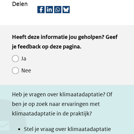
Delen
een
naar
venster)
ande
een
(verwijst
D
D
D
D
webs
andere
naar
e
e
e
e
Kopie
website)
Heeft deze informatie jou geholpen? Geef
een
l
l
l
z
van
je feedback op deze pagina.
e
e
e
e
andere
Paginawaardering
n
n
n
p
website)
Ja
o
o
o
a
Nee
p
p
p
g
F
L
W
i
a
i
h
n
Heb je vragen over klimaatadaptatie? Of
c
n
a
a
ben je op zoek naar ervaringen met
e
k
t
d
klimaatadaptatie in de praktijk?
b
e
s
e
o
d
a
l
Stel je vraag over klimaatadaptatie