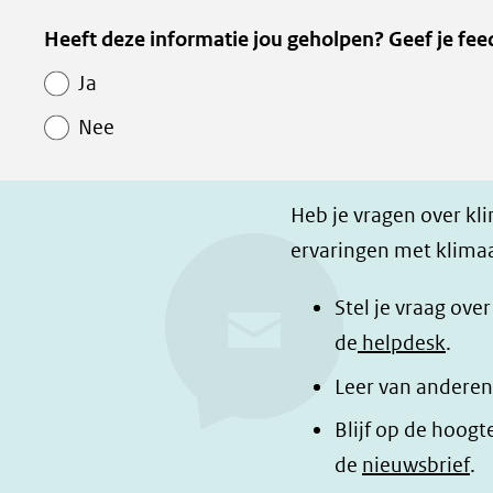
e
e
e
Kopie
Heeft deze informatie jou geholpen? Geef je fee
l
l
z
van
e
e
e
Ja
Paginawaardering
n
n
p
Nee
o
o
a
p
p
g
F
L
i
Heb je vragen over kl
a
i
n
ervaringen met klimaa
c
n
a
e
k
d
Stel je vraag ove
b
e
e
de
helpdesk
.
o
d
l
Leer van anderen
o
I
e
Blijf op de hoogt
k
n
n
de
nieuwsbrief
.
(opent
(opent
o