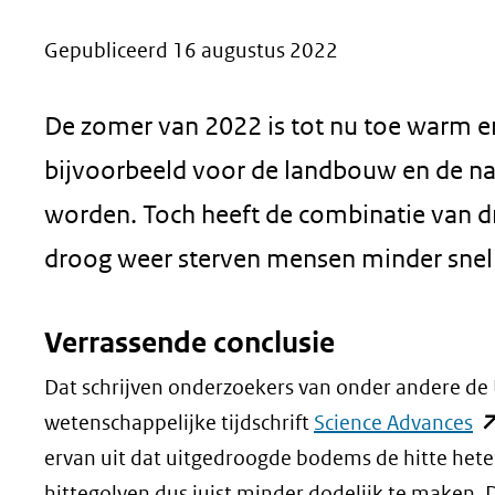
geweigerd.
Gepubliceerd 16 augustus 2022
De zomer van 2022 is tot nu toe warm en
bijvoorbeeld voor de landbouw en de na
worden. Toch heeft de combinatie van dr
droog weer sterven mensen minder snel 
Verrassende conclusie
Dat schrijven onderzoekers van onder andere de 
(o
wetenschappelijke tijdschrift
Science Advances
in
ervan uit dat uitgedroogde bodems de hitte hete
ni
hittegolven dus juist minder dodelijk te maken