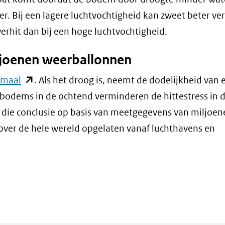
nster)
ger. Bij een lagere luchtvochtigheid kan zweet beter 
erwijst
verhit dan bij een hoge luchtvochtigheid.
ar
ljoenen weerballonnen
n
dere
(opent
rmaal
. Als het droog is, neemt de dodelijkheid van 
bsite)
in
e bodems in de ochtend verminderen de hittestress in 
nieuw
die conclusie op basis van meetgegevens van miljoen
venster)
 over de hele wereld opgelaten vanaf luchthavens en
(verwijst
naar
een
andere
website)