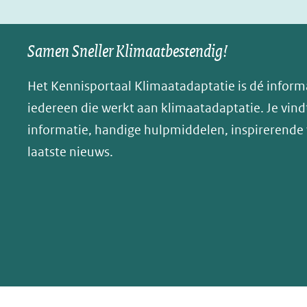
in
in
p
nieuw
nieuw
B
Samen Sneller Klimaatbestendig!
venster)
venster)
l
(verwijst
(verwijst
u
Het Kennisportaal Klimaatadaptatie is dé inform
naar
naar
e
iedereen die werkt aan klimaatadaptatie. Je vindt
een
een
s
informatie, handige hulpmiddelen, inspirerende
andere
andere
k
website)
website)
laatste nieuws.
y
(opent
in
nieuw
venster)
(verwijst
naar
een