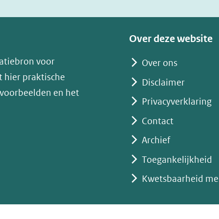
nieuw
venster)
(verwijst
Over deze website
naar
atiebron voor
Over ons
een
 hier praktische
andere
Disclaimer
 voorbeelden en het
website)
Privacyverklaring
Contact
Archief
Toegankelijkheid
Kwetsbaarheid me