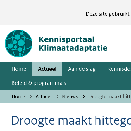
Cookies
Deze site gebruikt
instellen
Hier
(naar homepa
kan
het
gebruik
van
Home
Actueel
Aan de slag
Kennisdos
cookies
op
Beleid & programma's
deze
Home
Actueel
Nieuws
Droogte maakt hitt
website
worden
Droogte maakt hittego
toegestaan
of