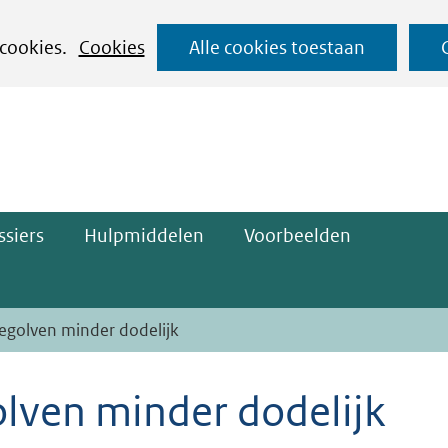
Ga
 cookies.
Cookies
Alle cookies toestaan
naar
ge)
de
inhoud
siers
Hulpmiddelen
Voorbeelden
egolven minder dodelijk
lven minder dodelijk