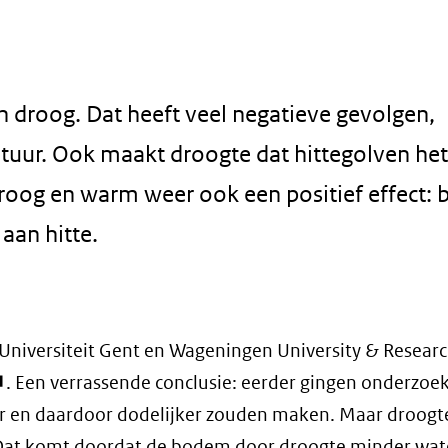
 droog. Dat heeft veel negatieve gevolgen,
tuur. Ook maakt droogte dat hittegolven het
oog en warm weer ook een positief effect: b
aan hitte.
Universiteit Gent en Wageningen University & Researc
pent
. Een verrassende conclusie: eerder gingen onderzoe
r en daardoor dodelijker zouden maken. Maar droogte
euw
. Dat komt doordat de bodem door droogte minder wat