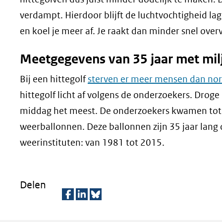
ve
verdampt. Hierdoor blijft de luchtvochtigheid la
(v
en koel je meer af. Je raakt dan minder snel over
na
Meetgegevens van 35 jaar met mi
ee
an
Bij een hittegolf
sterven er meer mensen dan no
we
hittegolf licht af volgens de onderzoekers. Drog
middag het meest. De onderzoekers kwamen tot 
weerballonnen. Deze ballonnen zijn 35 jaar lang
weerinstituten: van 1981 tot 2015.
Delen
D
D
D