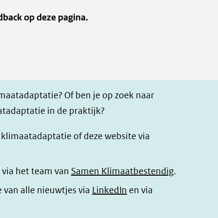
dback op deze pagina.
imaatadaptatie? Of ben je op zoek naar
tadaptatie in de praktijk?
r klimaatadaptatie of deze website via
 via het team van
Samen Klimaatbestendig
.
(opent
e van alle nieuwtjes via
LinkedIn
en via
in