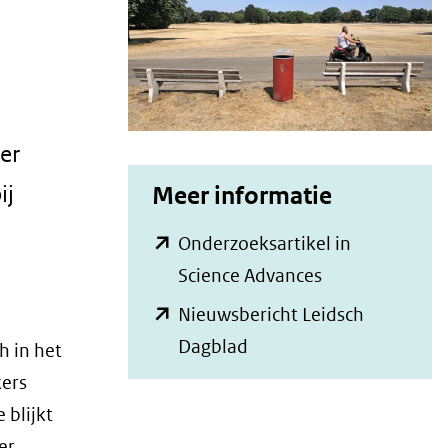
er
ij
Meer informatie
Onderzoeksartikel in
(opent
Science Advances
in
Nieuwsbericht Leidsch
nieuw
(opent
Dagblad
h in het
venster)
in
kers
(verwijst
nieuw
 blijkt
naar
venster)
er