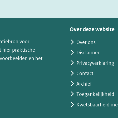
in
nieuw
venster)
(verwijst
Over deze website
naar
atiebron voor
Over ons
een
 hier praktische
andere
Disclaimer
 voorbeelden en het
website)
Privacyverklaring
Contact
Archief
Toegankelijkheid
Kwetsbaarheid me