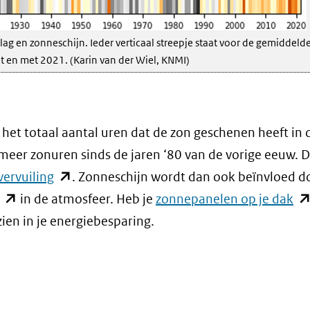
ag en zonneschijn. Ieder verticaal streepje staat voor de gemiddeld
ot en met 2021. (Karin van der Wiel, KNMI)
het totaal aantal uren dat de zon geschenen heeft in d
 meer zonuren sinds de jaren ‘80 van de vorige eeuw. 
(opent
vervuiling
. Zonneschijn wordt dan ook beïnvloed d
(opent
in
(o
in de atmosfeer. Heb je
zonnepanelen op je dak
in
nieuw
in
zien in je energiebesparing.
nieuw
venster)
ni
venster)
(verwijst
ve
(verwijst
naar
(ve
naar
een
na