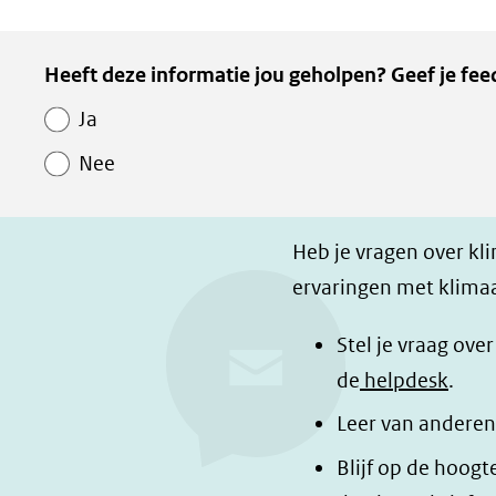
D
D
D
e
e
e
Kopie
Heeft deze informatie jou geholpen? Geef je fee
l
l
z
van
e
e
e
Ja
Paginawaardering
n
n
p
Nee
o
o
a
p
p
g
F
L
i
Heb je vragen over kl
a
i
n
ervaringen met klimaa
c
n
a
e
k
d
Stel je vraag ove
b
e
e
de
helpdesk
.
o
d
l
Leer van anderen
o
I
e
Blijf op de hoogt
k
n
n