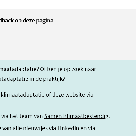
een
andere
ee
andere
website)
an
dback op deze pagina.
website)
we
imaatadaptatie? Of ben je op zoek naar
tadaptatie in de praktijk?
r klimaatadaptatie of deze website via
 via het team van
Samen Klimaatbestendig
.
(opent
e van alle nieuwtjes via
LinkedIn
en via