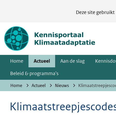
Cookies
Deze site gebruikt
instellen
Hier
(naar homepa
kan
het
gebruik
van
Home
Actueel
Aan de slag
Kennisdos
cookies
op
Beleid & programma's
deze
Home
Actueel
Nieuws
Klimaatstreepjesco
website
worden
Klimaatstreepjescodes
toegestaan
of