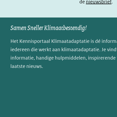
de
nieuwsbrief
.
(opent
(opent
o
in
in
p
nieuw
nieuw
B
Samen Sneller Klimaatbestendig!
venster)
venster)
l
(verwijst
(verwijst
u
Het Kennisportaal Klimaatadaptatie is dé inform
naar
naar
e
iedereen die werkt aan klimaatadaptatie. Je vindt
een
een
s
informatie, handige hulpmiddelen, inspirerende
andere
andere
k
website)
website)
laatste nieuws.
y
(opent
in
nieuw
venster)
(verwijst
naar