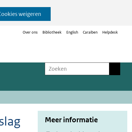
Cookies weigeren
Over ons
Bibliotheek
English
Caraïben
Helpdesk
Zoeken
Zoeken
slag
Meer informatie