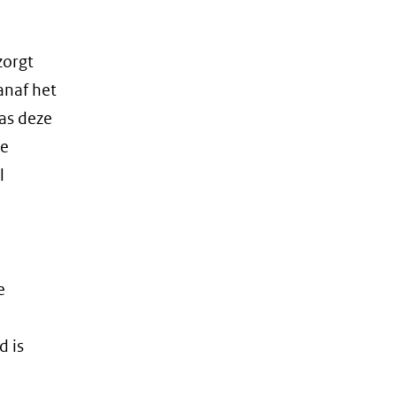
zorgt
anaf het
as deze
de
l
e
d is