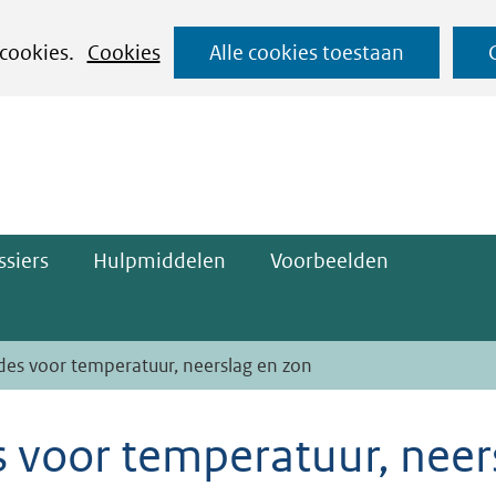
Ga
 cookies.
Cookies
Alle cookies toestaan
naar
ge)
de
inhoud
siers
Hulpmiddelen
Voorbeelden
des voor temperatuur, neerslag en zon
 voor temperatuur, neer