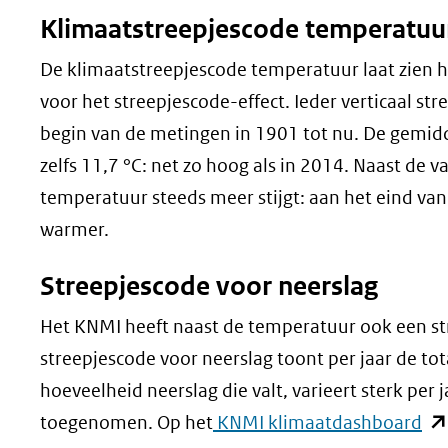
Klimaatstreepjescode temperatuu
De klimaatstreepjescode temperatuur laat zien h
voor het streepjescode-effect. Ieder verticaal st
begin van de metingen in 1901 tot nu. De gemid
zelfs 11,7 °C: net zo hoog als in 2014. Naast de v
temperatuur steeds meer stijgt: aan het eind van 
warmer.
Streepjescode voor neerslag
Het KNMI heeft naast de temperatuur ook een st
streepjescode voor neerslag toont per jaar de tota
hoeveelheid neerslag die valt, varieert sterk per
(o
toegenomen. Op het
KNMI klimaatdashboard