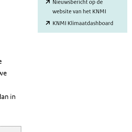
Nieuwsbericht op de
(opent
website van het KNMI
in
(opent
KNMI Klimaatdashboard
nieuw
in
venster)
nieuw
(verwijst
venster
naar
(verwijs
e
een
naar
uwe
andere
een
website)
andere
dan in
website