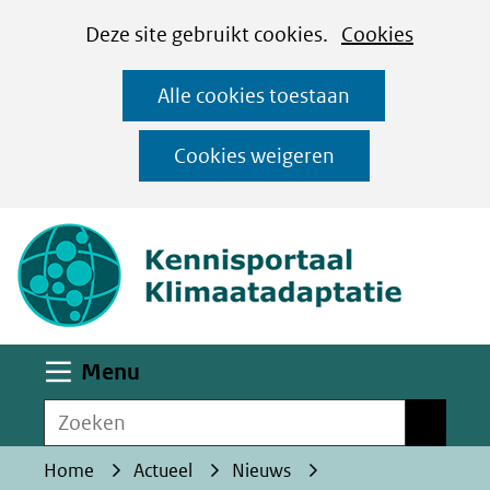
Cookies
Ga
Hier
Deze site gebruikt cookies.
Cookies
instellen
naar
kan
Alle cookies toestaan
de
het
inhoud
gebruik
Cookies weigeren
van
(naar homepa
cookies
op
deze
website
worden
Uitklappen
Menu
toegestaan
Zoeken
of
Zoeken
geweigerd.
Home
Actueel
Nieuws