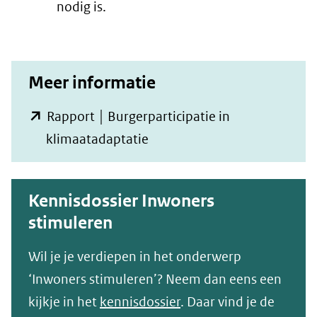
nodig is.
Meer informatie
Rapport │ Burgerparticipatie in
(opent
klimaatadaptatie
in
nieuw
Kennisdossier Inwoners
venster)
stimuleren
(verwijst
naar
Wil je je verdiepen in het onderwerp
een
‘Inwoners stimuleren’? Neem dan eens een
andere
kijkje in het
kennisdossier
. Daar vind je de