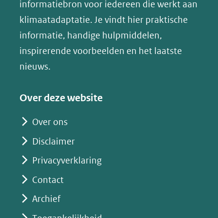
(opent
informatiebron voor iedereen die werkt aan
een
in
klimaatadaptatie. Je vindt hier praktische
andere
nieuw
informatie, handige hulpmiddelen,
website)
venster)
inspirerende voorbeelden en het laatste
(verwijst
nieuws.
naar
een
Over deze website
andere
website)
Over ons
Disclaimer
Privacyverklaring
Contact
Archief