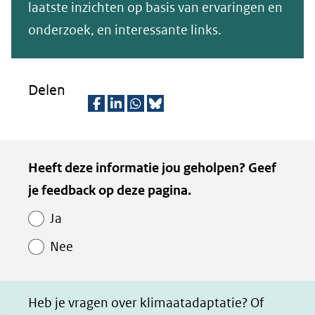
website)
laatste inzichten op basis van ervaringen en
onderzoek, en interessante links.
Delen
D
D
D
D
e
e
e
e
Kopie
Heeft deze informatie jou geholpen? Geef
l
l
l
z
van
je feedback op deze pagina.
e
e
e
e
Paginawaardering
n
n
n
p
Ja
o
o
o
a
Nee
p
p
p
g
F
L
W
i
a
i
h
n
Heb je vragen over klimaatadaptatie? Of