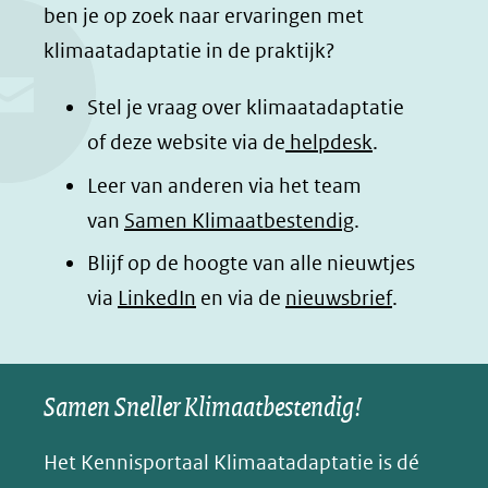
c
n
a
a
ben je op zoek naar ervaringen met
e
k
t
d
klimaatadaptatie in de praktijk?
b
e
s
e
o
d
a
l
Stel je vraag over klimaatadaptatie
o
I
p
e
of deze website via de
helpdesk
.
k
n
p
n
Leer van anderen via het team
(opent
(opent
(opent
o
van
Samen Klimaatbestendig
.
in
in
in
p
Blijf op de hoogte van alle nieuwtjes
nieuw
nieuw
nieuw
B
(opent
via
LinkedIn
venster)
venster)
en via de
venster)
nieuwsbrief
.
l
(verwijst
(verwijst
(verwijst
in
u
naar
naar
naar
e
nieuw
een
een
een
s
Samen Sneller Klimaatbestendig!
venster)
andere
andere
andere
k
(verwijst
website)
website)
website)
Het Kennisportaal Klimaatadaptatie is dé
y
naar