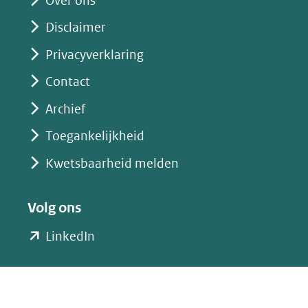
Over ons
Disclaimer
Privacyverklaring
Contact
Archief
Toegankelijkheid
Kwetsbaarheid melden
Volg ons
(opent
LinkedIn
in
nieuw
venster)