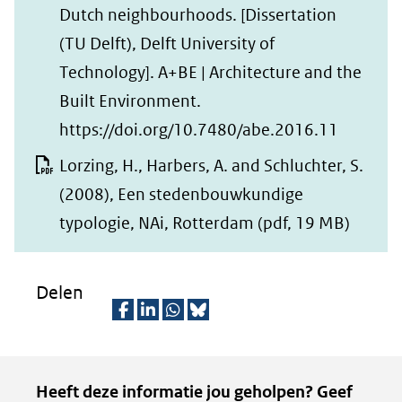
(verwij
venster)
Dutch neighbourhoods. [Dissertation
naar
(verwijst
(TU Delft), Delft University of
een
naar
Technology]. A+BE | Architecture and the
andere
een
Built Environment.
website
andere
(opent
https://doi.org/10.7480/abe.2016.11
website)
in
Lorzing, H., Harbers, A. and Schluchter, S.
nieuw
(2008), Een stedenbouwkundige
venster)
typologie, NAi, Rotterdam
(pdf, 19 MB)
(verwijst
naar
Delen
een
andere
D
D
D
D
website)
e
e
e
e
Kopie
Heeft deze informatie jou geholpen? Geef
l
l
l
z