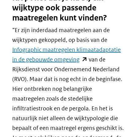
wijktype ook passende
maatregelen kunt vinden?
“Er zijn inderdaad maatregelen aan de
wijktypen gekoppeld, op basis van de
Infographic maatregelen klimaatadaptatie
(opent
in de gebouwde omgeving
van de
in
Rijksdienst voor Ondernemend Nederland
nieuw
(RVO). Maar dat is nog echt in de beginfase.
venster)
Hier ontbreken nog belangrijke
(verwijst
maatregelen zoals de stedelijke
naar
infiltratiestrook en de pergola. En het is
een
natuurlijk niet alleen de wijktypologie die
andere
bepaalt of een maatregel ergens geschikt is.