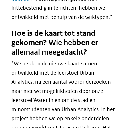
in
andere
hittebestendig in te richten, hebben we
nieuw
website)
ontwikkeld met behulp van de wijktypen.”
venster)
Hoe is de kaart tot stand
(verwijst
gekomen? Wie hebben er
naar
allemaal meegedacht?
een
andere
“We hebben de nieuwe kaart samen
website)
ontwikkeld met de leerstoel Urban
Analytics, na een aantal vooronderzoeken
naar nieuwe mogelijkheden door onze
leerstoel Water in en om de stad en
minorstudenten van Urban Analytics. In het
project hebben we op enkele onderdelen
samengewerkt met Tauw en Deltares. Het