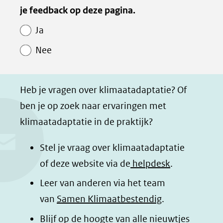
van
je feedback op deze pagina.
e
e
e
e
Paginawaardering
n
n
n
p
Ja
o
o
o
a
Nee
p
p
p
g
F
L
W
i
a
i
h
n
Heb je vragen over klimaatadaptatie? Of
c
n
a
a
ben je op zoek naar ervaringen met
e
k
t
d
klimaatadaptatie in de praktijk?
b
e
s
e
o
d
a
l
Stel je vraag over klimaatadaptatie
o
I
p
e
of deze website via de
helpdesk
.
k
n
p
n
Leer van anderen via het team
(opent
(opent
(opent
o
van
Samen Klimaatbestendig
.
in
in
in
p
Blijf op de hoogte van alle nieuwtjes
nieuw
nieuw
nieuw
B