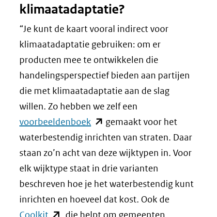
klimaatadaptatie?
“Je kunt de kaart vooral indirect voor
klimaatadaptatie gebruiken: om er
producten mee te ontwikkelen die
handelingsperspectief bieden aan partijen
die met klimaatadaptatie aan de slag
willen. Zo hebben we zelf een
(opent
voorbeeldenboek
gemaakt voor het
in
waterbestendig inrichten van straten. Daar
nieuw
staan zo’n acht van deze wijktypen in. Voor
venster)
elk wijktype staat in drie varianten
(verwijst
beschreven hoe je het waterbestendig kunt
naar
inrichten en hoeveel dat kost. Ook de
(opent
een
Coolkit
, die helpt om gemeenten