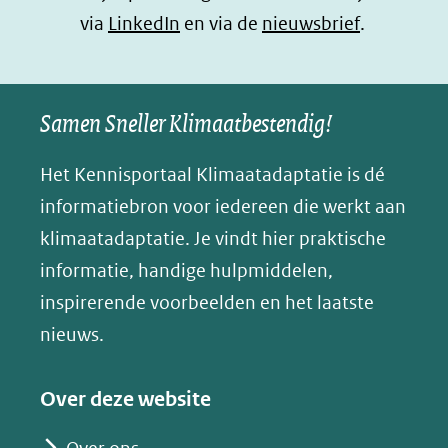
(opent
via
LinkedIn
venster)
venster)
en via de
venster)
nieuwsbrief
.
l
(verwijst
(verwijst
(verwijst
in
u
naar
naar
naar
e
nieuw
een
een
een
s
Samen Sneller Klimaatbestendig!
venster)
andere
andere
andere
k
(verwijst
website)
website)
website)
Het Kennisportaal Klimaatadaptatie is dé
y
naar
(opent
informatiebron voor iedereen die werkt aan
een
in
klimaatadaptatie. Je vindt hier praktische
andere
nieuw
informatie, handige hulpmiddelen,
website)
venster)
inspirerende voorbeelden en het laatste
(verwijst
nieuws.
naar
een
Over deze website
andere
website)