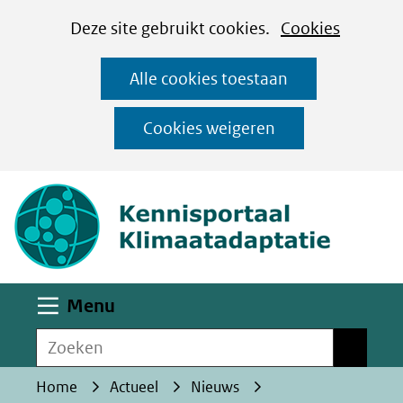
Cookies
Ga
Hier
Deze site gebruikt cookies.
Cookies
instellen
naar
kan
Alle cookies toestaan
de
het
inhoud
gebruik
Cookies weigeren
van
(naar homepa
cookies
op
deze
website
worden
Uitklappen
Menu
toegestaan
Zoeken
of
Zoeken
geweigerd.
Home
Actueel
Nieuws