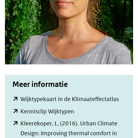
Meer informatie
(opent
Wijktypekaart in de Klimaateffectatlas
in
(opent
Kennisclip Wijktypen
nieuw
in
Kleerekoper, L. (2016). Urban Climate
venster
nieuw
Design: Improving thermal comfort in