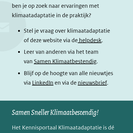
c
n
a
a
ben je op zoek naar ervaringen met
e
k
t
d
klimaatadaptatie in de praktijk?
b
e
s
e
o
d
a
l
Stel je vraag over klimaatadaptatie
o
I
p
e
of deze website via de
helpdesk
.
k
n
p
n
Leer van anderen via het team
(opent
(opent
(opent
o
van
Samen Klimaatbestendig
.
in
in
in
p
Blijf op de hoogte van alle nieuwtjes
nieuw
nieuw
nieuw
B
(opent
via
LinkedIn
venster)
venster)
en via de
venster)
nieuwsbrief
.
l
(verwijst
(verwijst
(verwijst
in
u
naar
naar
naar
e
nieuw
een
een
een
s
Samen Sneller Klimaatbestendig!
venster)
andere
andere
andere
k
(verwijst
website)
website)
website)
Het Kennisportaal Klimaatadaptatie is dé
y
naar