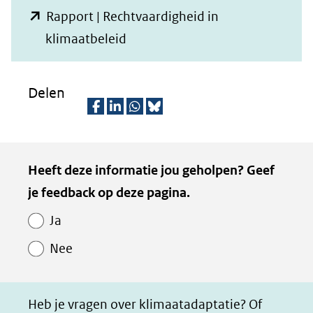
Rapport | Rechtvaardigheid in
(opent
klimaatbeleid
in
nieuw
Delen
venster)
(verwijst
D
D
D
D
naar
e
e
e
e
Kopie
Heeft deze informatie jou geholpen? Geef
een
l
l
l
z
van
je feedback op deze pagina.
e
e
e
e
andere
Paginawaardering
n
n
n
p
website)
Ja
o
o
o
a
Nee
p
p
p
g
F
L
W
i
a
i
h
n
Heb je vragen over klimaatadaptatie? Of