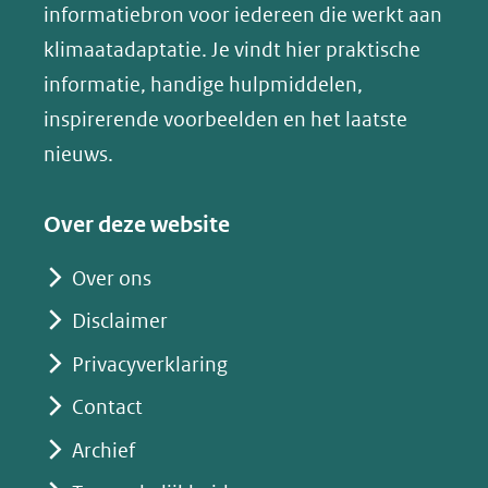
(opent
informatiebron voor iedereen die werkt aan
een
in
klimaatadaptatie. Je vindt hier praktische
andere
nieuw
informatie, handige hulpmiddelen,
website)
venster)
inspirerende voorbeelden en het laatste
(verwijst
nieuws.
naar
een
Over deze website
andere
website)
Over ons
Disclaimer
Privacyverklaring
Contact
Archief