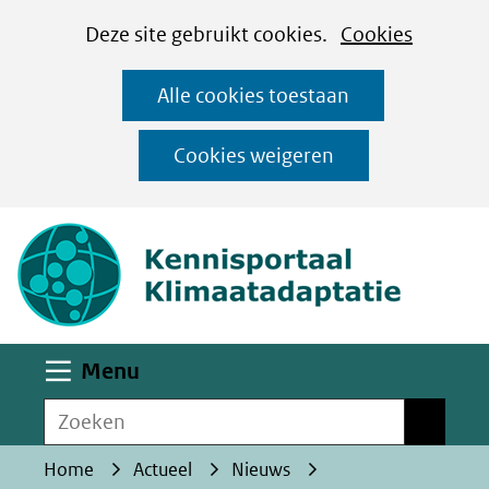
Cookies
Ga
Hier
Deze site gebruikt cookies.
Cookies
instellen
naar
kan
Alle cookies toestaan
de
het
inhoud
gebruik
Cookies weigeren
van
(naar homepa
cookies
op
deze
website
worden
Uitklappen
Menu
toegestaan
Zoeken
of
Zoeken
geweigerd.
Home
Actueel
Nieuws