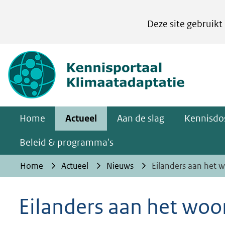
Cookies
Deze site gebruikt
instellen
Hier
(naar homepa
kan
het
gebruik
van
Home
Actueel
Aan de slag
Kennisdos
cookies
op
Beleid & programma's
deze
Home
Actueel
Nieuws
Eilanders aan het w
website
worden
Eilanders aan het woor
toegestaan
of