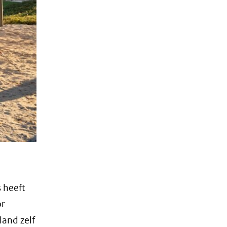
 heeft
or
and zelf