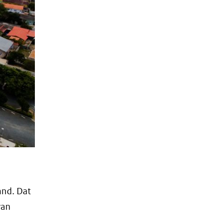
and. Dat
van