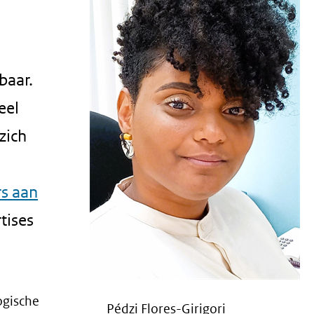
baar.
eel
zich
rs aan
tises
ogische
Pédzi Flores-Girigori