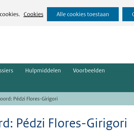
Ga
 cookies.
Cookies
Alle cookies toestaan
naar
ge)
de
inhoud
siers
Hulpmiddelen
Voorbeelden
oord: Pédzi Flores-Girigori
d: Pédzi Flores-Girigori