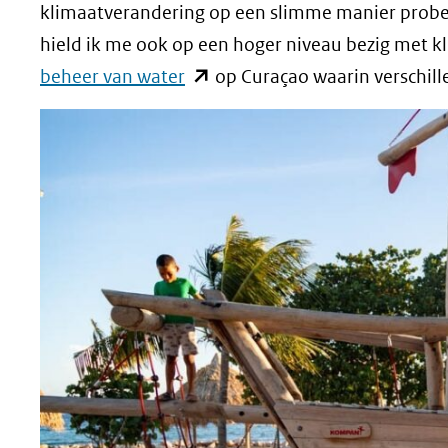
(verwijst
klimaatverandering op een slimme manier probe
naar
hield ik me ook op een hoger niveau bezig met k
(opent
een
beheer van water
op Curaçao waarin verschil
in
andere
nieuw
website)
venster)
(verwijst
naar
een
andere
website)