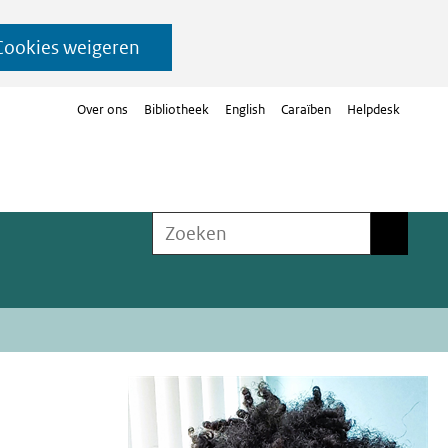
Cookies weigeren
Over ons
Bibliotheek
English
Caraïben
Helpdesk
Zoeken
Zoeken