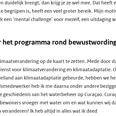
en duidelijk brengt, dan krijg je ze wel mee. Dat heeft 
begrijpen is, heeft een veel groter bereik. Mijn moti
ook een ‘mental challenge’ voor mezelf, een uitdaging 
ver het programma rond bewustwording
maatverandering op de kaart te zetten. Mede door d
enst voor klimaatverandering en klimaatadaptatie. 
het eiland aan klimaatadaptatie gebeurde, hebben we he
eidsmedewerker heb ik me daarna onder andere bezig
e geschiedenis van het waterbeheer op Curaçao. Curaç
e bewoners vroeger met water om en wat kunnen wij d
eranderen? Ik heb altijd in alles wat ik deed