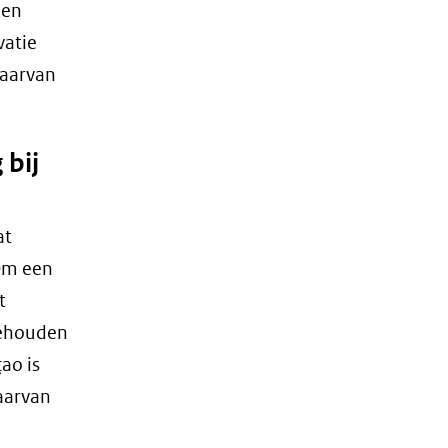
een
vatie
waarvan
 bij
at
Om een
t
gehouden
ao is
aarvan