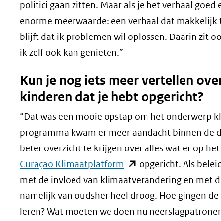
politici gaan zitten. Maar als je het verhaal goed 
enorme meerwaarde: een verhaal dat makkelijk te 
blijft dat ik problemen wil oplossen. Daarin zit 
ik zelf ook kan genieten.”
Kun je nog iets meer vertellen o
kinderen dat je hebt opgericht?
“Dat was een mooie opstap om het onderwerp kli
programma kwam er meer aandacht binnen de di
beter overzicht te krijgen over alles wat er op 
(opent
Curaçao Klimaatplatform
opgericht. Als bel
in
met de invloed van klimaatverandering en met d
nieuw
namelijk van oudsher heel droog. Hoe gingen d
venster)
leren? Wat moeten we doen nu neerslagpatronen v