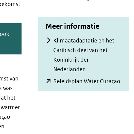
 toekomst
Meer informatie
 ook
Klimaatadaptatie en het
Caribisch deel van het
Koninkrijk der
Nederlanden
omst van
(open
Beleidsplan Water Curaçao
k was
in
dat het
nieu
n warmer
venst
açao
(verw
en
naar