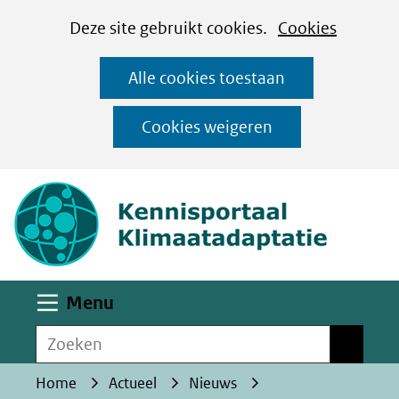
Cookies
Ga
Hier
Deze site gebruikt cookies.
Cookies
instellen
naar
kan
Alle cookies toestaan
de
het
inhoud
gebruik
Cookies weigeren
van
(naar homepa
cookies
op
deze
website
worden
Uitklappen
Menu
toegestaan
Zoeken
of
Zoeken
geweigerd.
Home
Actueel
Nieuws