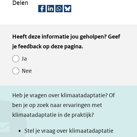
Delen
naar
een
D
D
D
D
andere
e
e
e
e
Kopie
website)
Heeft deze informatie jou geholpen? Geef
l
l
l
z
van
je feedback op deze pagina.
e
e
e
e
Paginawaardering
n
n
n
p
Ja
o
o
o
a
Nee
p
p
p
g
F
L
W
i
a
i
h
n
Heb je vragen over klimaatadaptatie? Of
c
n
a
a
ben je op zoek naar ervaringen met
e
k
t
d
klimaatadaptatie in de praktijk?
b
e
s
e
o
d
a
l
Stel je vraag over klimaatadaptatie