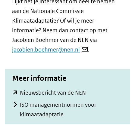
Lijkt het je interessant om deel te nemen
aan de Nationale Commissie
Klimaatadaptatie? Of wil je meer
informatie? Neem dan contact op met
Jacobien Boehmer van de NEN via
jacobien.boehmer@nen.nl
.
Meer informatie
(opent
Nieuwsbericht van de NEN
in
ISO managementnormen voor
nieuw
klimaatadaptatie
venster)
(verwijst