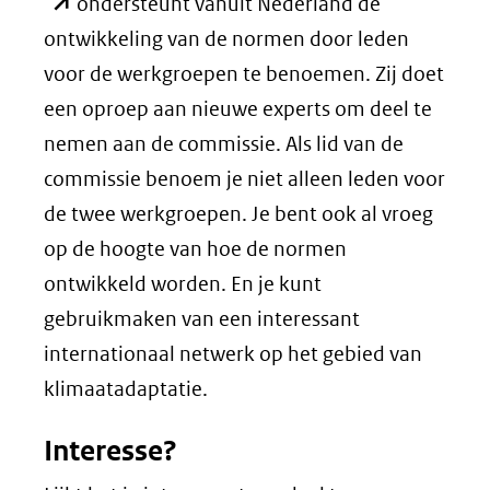
in
ondersteunt vanuit Nederland de
nieuw
ontwikkeling van de normen door leden
venste
voor de werkgroepen te benoemen. Zij doet
(verwi
een oproep aan nieuwe experts om deel te
naar
nemen aan de commissie. Als lid van de
een
commissie benoem je niet alleen leden voor
ander
de twee werkgroepen. Je bent ook al vroeg
websi
op de hoogte van hoe de normen
ontwikkeld worden. En je kunt
gebruikmaken van een interessant
internationaal netwerk op het gebied van
klimaatadaptatie.
Interesse?