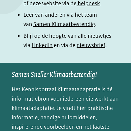
o
I
p
e
of deze website via de
helpdesk
.
k
n
p
n
Leer van anderen via het team
(opent
(opent
(opent
o
van
Samen Klimaatbestendig
.
in
in
in
p
Blijf op de hoogte van alle nieuwtjes
nieuw
nieuw
nieuw
B
(opent
via
LinkedIn
venster)
venster)
en via de
venster)
nieuwsbrief
.
l
(verwijst
(verwijst
(verwijst
in
u
naar
naar
naar
e
nieuw
een
een
een
s
Samen Sneller Klimaatbestendig!
venster)
andere
andere
andere
k
(verwijst
website)
website)
website)
Het Kennisportaal Klimaatadaptatie is dé
y
naar
(opent
informatiebron voor iedereen die werkt aan
een
in
klimaatadaptatie. Je vindt hier praktische
andere
nieuw
informatie, handige hulpmiddelen,
website)
venster)
inspirerende voorbeelden en het laatste