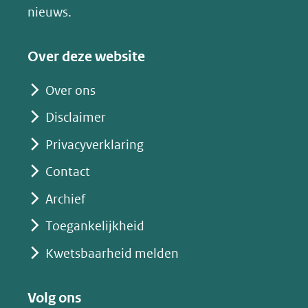
(verwijst
nieuws.
naar
een
Over deze website
andere
website)
Over ons
Disclaimer
Privacyverklaring
Contact
Archief
Toegankelijkheid
Kwetsbaarheid melden
Volg ons