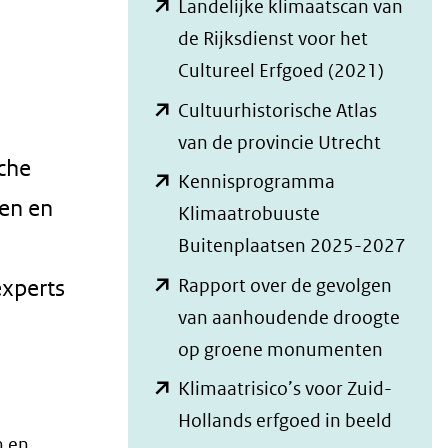
Landelijke klimaatscan van
de Rijksdienst voor het
(opent
Cultureel Erfgoed (2021)
in
Cultuurhistorische Atlas
nieuw
(opent
van de provincie Utrecht
sche
venster
in
Kennisprogramma
(verwijs
nieuw
ten en
Klimaatrobuuste
naar
venster)
(ope
Buitenplaatsen 2025-2027
een
(verwijs
in
Rapport over de gevolgen
experts
andere
naar
nieu
van aanhoudende droogte
website
een
venst
(opent
op groene monumenten
andere
(verw
in
Klimaatrisico’s voor Zuid-
website
naar
nieuw
(opent
Hollands erfgoed in beeld
een
venster
n en