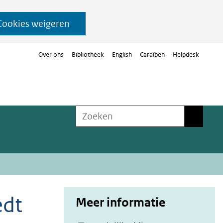
Cookies weigeren
Over ons
Bibliotheek
English
Caraïben
Helpdesk
Zoeken
Zoeken
edt
Meer informatie