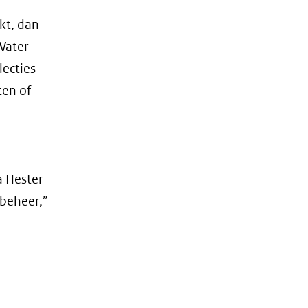
kt, dan
Water
lecties
ten of
a Hester
rbeheer,”