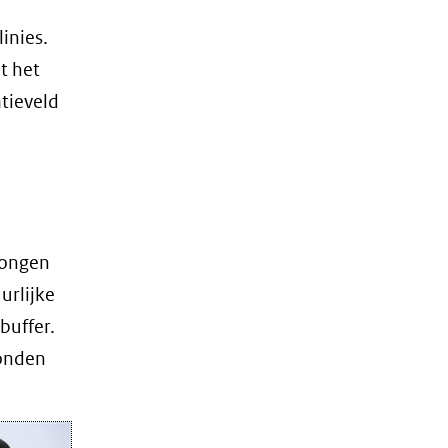
inies.
t het
tieveld
rongen
urlijke
buffer.
vonden