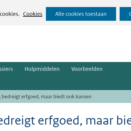
Ga
 cookies.
Cookies
Alle cookies toestaan
naar
ge)
de
inhoud
siers
Hulpmiddelen
Voorbeelden
 bedreigt erfgoed, maar biedt ook kansen
dreigt erfgoed, maar bi