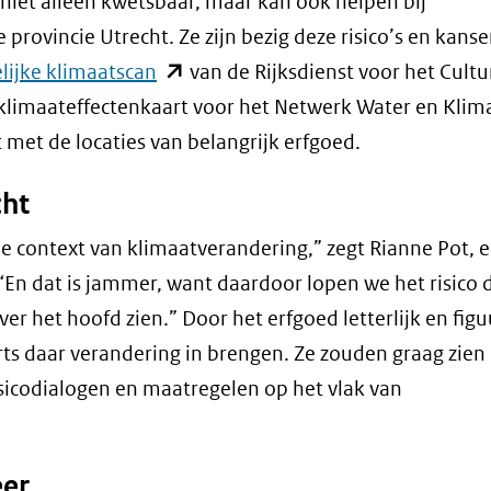
s niet alleen kwetsbaar, maar kan ook helpen bij
rovincie Utrecht. Ze zijn bezig deze risico’s en kans
(opent
lijke klimaatscan
van de Rijksdienst voor het Cultu
in
e klimaateffectenkaart voor het Netwerk Water en Klima
nieuw
met de locaties van belangrijk erfgoed.
venster)
cht
(verwijst
naar
de context van klimaatverandering,” zegt Rianne Pot, 
een
 “En dat is jammer, want daardoor lopen we het risico 
andere
r het hoofd zien.” Door het erfgoed letterlijk en figu
website)
rts daar verandering in brengen. Ze zouden graag zien
sicodialogen en maatregelen op het vlak van
eer