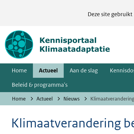
Cookies
Deze site gebruikt
instellen
Hier
(naar homepa
kan
het
gebruik
van
Home
Actueel
Aan de slag
Kennisdos
cookies
op
Beleid & programma's
deze
Home
Actueel
Nieuws
Klimaatverandering
website
worden
Klimaatverandering be
toegestaan
of