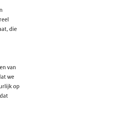
en
reel
at, die
een van
dat we
urlijk op
 dat