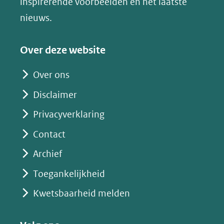
inspirerende voorbeelden en het laatste
(verwijst
nieuws.
naar
een
Over deze website
andere
website)
Over ons
Disclaimer
Privacyverklaring
Contact
Archief
Toegankelijkheid
Kwetsbaarheid melden