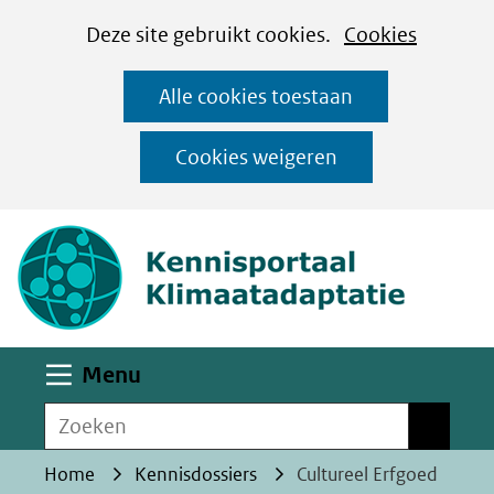
Cookies
Ga
Hier
Deze site gebruikt cookies.
Cookies
instellen
naar
kan
Alle cookies toestaan
de
het
inhoud
gebruik
Cookies weigeren
van
(naar homepa
cookies
op
deze
website
worden
Uitklappen
Menu
toegestaan
Zoeken
of
Zoeken
geweigerd.
Home
Kennisdossiers
Cultureel Erfgoed