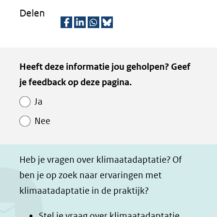
Delen
D
D
D
D
e
e
e
e
Kopie
Heeft deze informatie jou geholpen? Geef
l
l
l
z
van
je feedback op deze pagina.
e
e
e
e
Paginawaardering
n
n
n
p
Ja
o
o
o
a
Nee
p
p
p
g
F
L
W
i
a
i
h
n
Heb je vragen over klimaatadaptatie? Of
c
n
a
a
ben je op zoek naar ervaringen met
e
k
t
d
klimaatadaptatie in de praktijk?
b
e
s
e
o
d
a
l
Stel je vraag over klimaatadaptatie