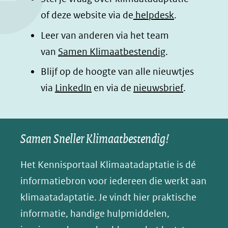
o
I
p
e
of deze website via de
helpdesk
.
k
n
p
n
Leer van anderen via het team
(opent
(opent
(opent
o
van
Samen Klimaatbestendig
.
in
in
in
p
Blijf op de hoogte van alle nieuwtjes
nieuw
nieuw
nieuw
B
(opent
via
LinkedIn
venster)
venster)
en via de
venster)
nieuwsbrief
.
l
(verwijst
(verwijst
(verwijst
in
u
naar
naar
naar
e
nieuw
een
een
een
s
Samen Sneller Klimaatbestendig!
venster)
andere
andere
andere
k
(verwijst
website)
website)
website)
Het Kennisportaal Klimaatadaptatie is dé
y
naar
(opent
informatiebron voor iedereen die werkt aan
een
in
klimaatadaptatie. Je vindt hier praktische
andere
nieuw
informatie, handige hulpmiddelen,
website)
venster)