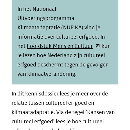
In het Nationaal
Uitvoeringsprogramma
Klimaatadaptatie (NUP KA) vind je
informatie over cultureel erfgoed. In
(opent
het
hoofdstuk Mens en Cultuur
kun
in
je lezen hoe Nederland zijn cultureel
nieuw
erfgoed beschermt tegen de gevolgen
venster)
van klimaatverandering.
(verwijst
naar
In dit kennisdossier lees je meer over de
een
relatie tussen cultureel erfgoed en
andere
klimaatadaptatie. Via de tegel ‘Kansen van
website)
cultureel erfgoed’ lees je hoe cultureel