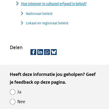
Hoe integreer je cultureel erfgoed in beleid?
Nationaal beleid
Lokaal en regionaal beleid
Delen
D
D
D
D
e
e
e
e
Kopie
Heeft deze informatie jou geholpen? Geef
l
l
l
z
van
je feedback op deze pagina.
e
e
e
e
Paginawaardering
n
n
n
p
Ja
o
o
o
a
Nee
p
p
p
g