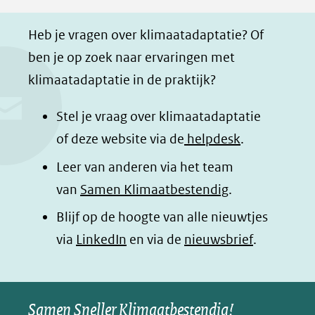
F
L
W
i
a
i
h
n
Heb je vragen over klimaatadaptatie? Of
c
n
a
a
ben je op zoek naar ervaringen met
e
k
t
d
klimaatadaptatie in de praktijk?
b
e
s
e
o
d
a
l
Stel je vraag over klimaatadaptatie
o
I
p
e
of deze website via de
helpdesk
.
k
n
p
n
Leer van anderen via het team
(opent
(opent
(opent
o
van
Samen Klimaatbestendig
.
in
in
in
p
Blijf op de hoogte van alle nieuwtjes
nieuw
nieuw
nieuw
B
(opent
via
LinkedIn
venster)
venster)
en via de
venster)
nieuwsbrief
.
l
(verwijst
(verwijst
(verwijst
in
u
naar
naar
naar
e
nieuw
een
een
een
s
Samen Sneller Klimaatbestendig!
venster)