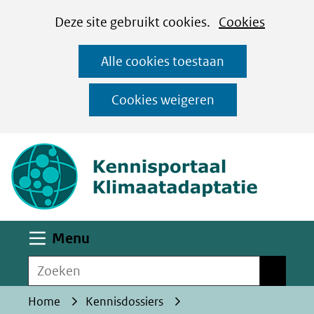
Cookies
Ga
Hier
Deze site gebruikt cookies.
Cookies
instellen
naar
kan
Alle cookies toestaan
de
het
inhoud
gebruik
Cookies weigeren
van
(naar homepa
cookies
op
deze
website
worden
Uitklappen
Menu
toegestaan
Zoeken
of
Zoeken
geweigerd.
Home
Kennisdossiers