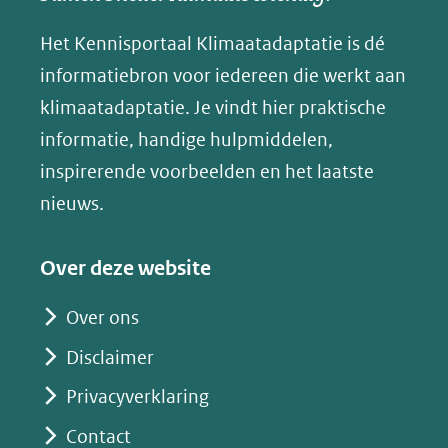
andere
andere
andere
k
(verwijst
website)
website)
website)
Het Kennisportaal Klimaatadaptatie is dé
y
naar
(opent
informatiebron voor iedereen die werkt aan
een
in
klimaatadaptatie. Je vindt hier praktische
andere
nieuw
informatie, handige hulpmiddelen,
website)
venster)
inspirerende voorbeelden en het laatste
(verwijst
nieuws.
naar
een
Over deze website
andere
website)
Over ons
Disclaimer
Privacyverklaring
Contact