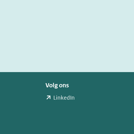
Volg ons
(opent
LinkedIn
in
nieuw
venster)