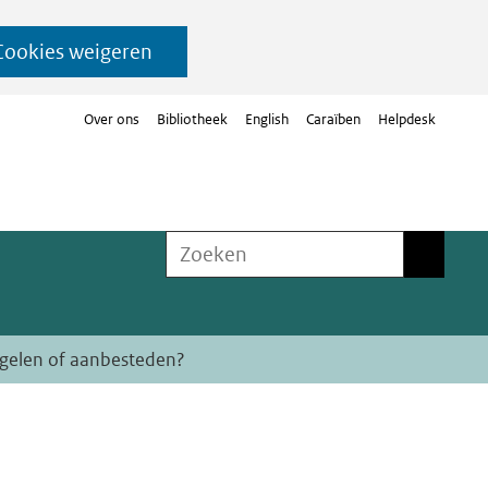
Cookies weigeren
Over ons
Bibliotheek
English
Caraïben
Helpdesk
Zoeken
Zoeken
egelen of aanbesteden?