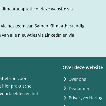
r klimaatadaptatie of deze website via
 via het team van
Samen Klimaatbestendig
.
(opent
e van alle nieuwtjes via
LinkedIn
en via
in
nieuw
venster)
(verwijst
Over deze website
naar
atiebron voor
Over ons
een
 hier praktische
andere
Disclaimer
 voorbeelden en het
website)
Privacyverklaring