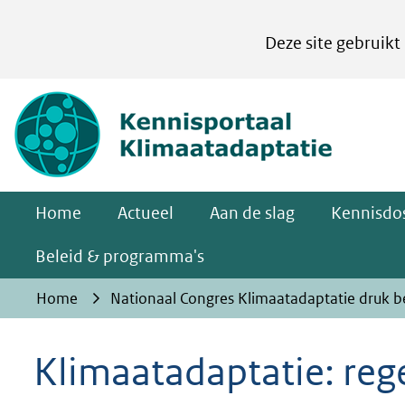
Cookies
Deze site gebruikt
instellen
Hier
(naar homepa
kan
het
gebruik
van
Home
Actueel
Aan de slag
Kennisdos
cookies
op
Beleid & programma's
deze
Home
Nationaal Congres Klimaatadaptatie druk b
website
worden
Klimaatadaptatie: reg
toegestaan
of