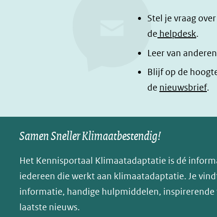
c
n
a
e
k
d
Stel je vraag ove
b
e
e
de
helpdesk
.
o
d
l
Leer van anderen
o
I
e
Blijf op de hoogt
k
n
n
de
nieuwsbrief
.
(opent
(opent
o
in
in
p
nieuw
nieuw
B
Samen Sneller Klimaatbestendig!
venster)
venster)
l
(verwijst
(verwijst
u
Het Kennisportaal Klimaatadaptatie is dé inform
naar
naar
e
iedereen die werkt aan klimaatadaptatie. Je vindt
een
een
s
informatie, handige hulpmiddelen, inspirerende
andere
andere
k
website)
website)
laatste nieuws.
y