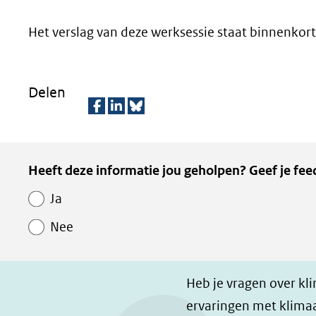
geweigerd.
Het verslag van deze werksessie staat binnenkort
Delen
D
D
D
e
e
e
Kopie
Heeft deze informatie jou geholpen? Geef je fee
l
l
z
van
e
e
e
Ja
Paginawaardering
n
n
p
Nee
o
o
a
p
p
g
F
L
i
Heb je vragen over kl
a
i
n
ervaringen met klimaa