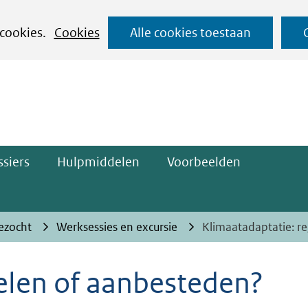
Ga
 cookies.
Cookies
Alle cookies toestaan
naar
ge)
de
inhoud
siers
Hulpmiddelen
Voorbeelden
ezocht
Werksessies en excursie
Klimaatadaptatie: r
elen of aanbesteden?