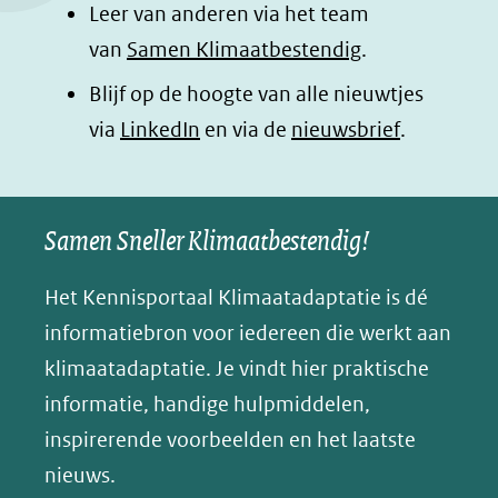
Leer van anderen via het team
(opent
(opent
(opent
o
van
Samen Klimaatbestendig
.
in
in
in
p
Blijf op de hoogte van alle nieuwtjes
nieuw
nieuw
nieuw
B
(opent
via
LinkedIn
venster)
venster)
en via de
venster)
nieuwsbrief
.
l
(verwijst
(verwijst
(verwijst
in
u
naar
naar
naar
e
nieuw
een
een
een
s
Samen Sneller Klimaatbestendig!
venster)
andere
andere
andere
k
(verwijst
website)
website)
website)
Het Kennisportaal Klimaatadaptatie is dé
y
naar
(opent
informatiebron voor iedereen die werkt aan
een
in
klimaatadaptatie. Je vindt hier praktische
andere
nieuw
informatie, handige hulpmiddelen,
website)
venster)
inspirerende voorbeelden en het laatste
(verwijst
nieuws.
naar