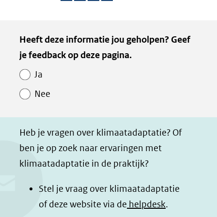
D
D
D
D
e
e
e
e
Kopie
Heeft deze informatie jou geholpen? Geef
l
l
l
z
van
je feedback op deze pagina.
e
e
e
e
Paginawaardering
n
n
n
p
Ja
o
o
o
a
Nee
p
p
p
g
F
L
W
i
a
i
h
n
Heb je vragen over klimaatadaptatie? Of
c
n
a
a
ben je op zoek naar ervaringen met
e
k
t
d
klimaatadaptatie in de praktijk?
b
e
s
e
o
d
a
l
Stel je vraag over klimaatadaptatie
o
I
p
e
of deze website via de
helpdesk
.
k
n
p
n