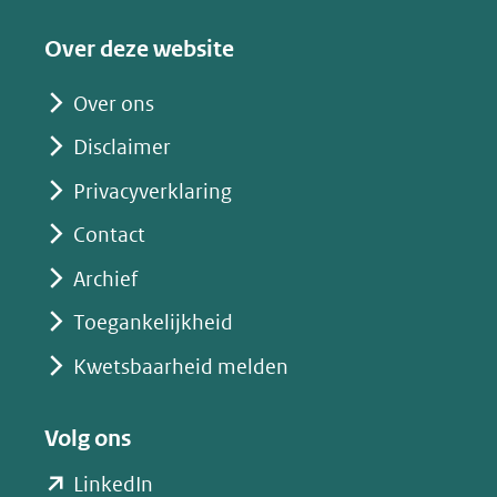
een
Over deze website
andere
website)
Over ons
Disclaimer
Privacyverklaring
Contact
Archief
Toegankelijkheid
Kwetsbaarheid melden
Volg ons
(opent
LinkedIn