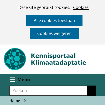
Cookies
Ga
Hier
Deze site gebruikt cookies.
Cookies
instellen
naar
kan
Alle cookies toestaan
de
het
inhoud
gebruik
Cookies weigeren
van
(naar homepa
cookies
op
deze
website
worden
Uitklappen
Menu
toegestaan
Zoeken
of
Zoeken
geweigerd.
Home