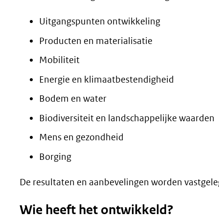
(verwijst
Uitgangspunten ontwikkeling
naar
Producten en materialisatie
een
andere
Mobiliteit
website)
Energie en klimaatbestendigheid
Bodem en water
Biodiversiteit en landschappelijke waarden
Mens en gezondheid
Borging
De resultaten en aanbevelingen worden vastgelegd
Wie heeft het ontwikkeld?