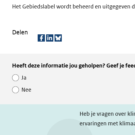
Het Gebiedslabel wordt beheerd en uitgegeven do
Delen
D
D
D
e
e
e
Kopie
Heeft deze informatie jou geholpen? Geef je fee
l
l
z
van
e
e
e
Ja
Paginawaardering
n
n
p
Nee
o
o
a
p
p
g
F
L
i
Heb je vragen over kl
a
i
n
ervaringen met klimaa
c
n
a