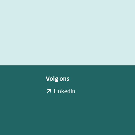
Volg ons
(opent
LinkedIn
in
nieuw
venster)
(verwijst