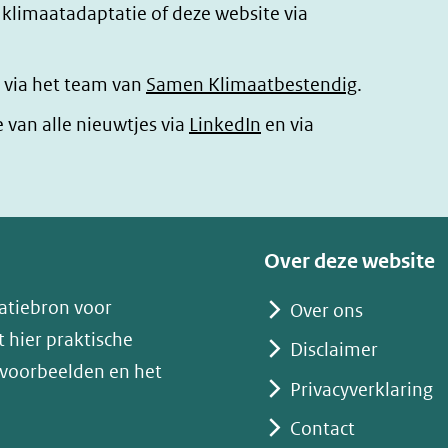
r klimaatadaptatie of deze website via
 via het team van
Samen Klimaatbestendig
.
(opent
e van alle nieuwtjes via
LinkedIn
en via
in
nieuw
venster)
(verwijst
Over deze website
naar
atiebron voor
Over ons
een
 hier praktische
andere
Disclaimer
 voorbeelden en het
website)
Privacyverklaring
Contact