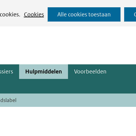
Ga
 cookies.
Cookies
Alle cookies toestaan
naar
ge)
de
inhoud
siers
Hulpmiddelen
Voorbeelden
dslabel