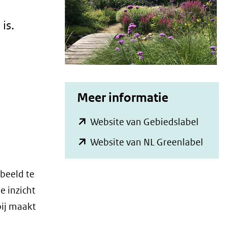
is.
Meer informatie
(opent
Website van Gebiedslabel
in
(open
Website van NL Greenlabel
nieuw
in
venste
nieu
beeld te
(verwij
venst
e inzicht
naar
(verwi
bij maakt
een
naar