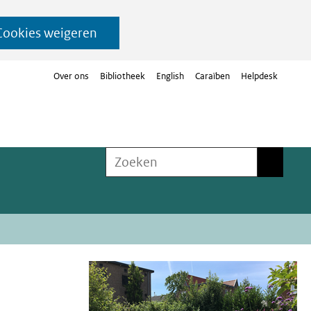
Cookies weigeren
Over ons
Bibliotheek
English
Caraïben
Helpdesk
Zoeken
Zoeken