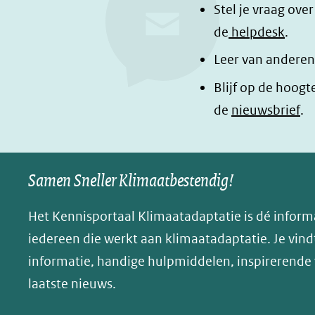
e
k
d
Stel je vraag ove
b
e
e
de
helpdesk
.
o
d
l
Leer van anderen
o
I
e
Blijf op de hoogt
k
n
n
de
nieuwsbrief
.
(opent
(opent
o
in
in
p
nieuw
nieuw
B
Samen Sneller Klimaatbestendig!
venster)
venster)
l
(verwijst
(verwijst
u
Het Kennisportaal Klimaatadaptatie is dé inform
naar
naar
e
iedereen die werkt aan klimaatadaptatie. Je vindt
een
een
s
informatie, handige hulpmiddelen, inspirerende
andere
andere
k
website)
website)
laatste nieuws.
y
(opent