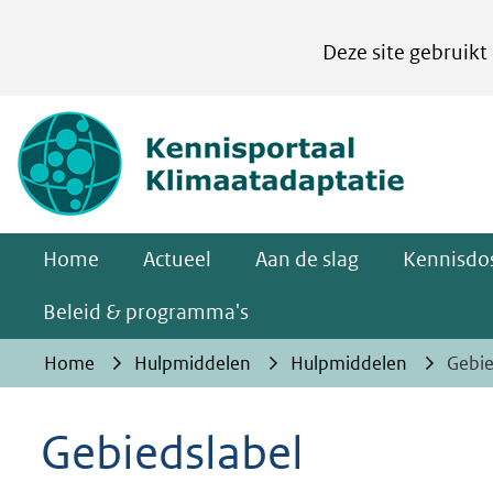
Cookies
Deze site gebruikt
instellen
Hier
(naar homepa
kan
het
gebruik
van
Home
Actueel
Aan de slag
Kennisdos
cookies
op
Beleid & programma's
deze
Home
Hulpmiddelen
Hulpmiddelen
Gebie
website
worden
Gebiedslabel
toegestaan
of