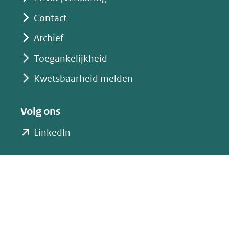
Contact
Archief
Toegankelijkheid
Kwetsbaarheid melden
Volg ons
(opent
LinkedIn
in
nieuw
venster)
(verwijst
naar