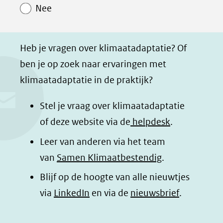
Nee
p
p
p
g
F
L
W
i
a
i
h
n
Heb je vragen over klimaatadaptatie? Of
c
n
a
a
ben je op zoek naar ervaringen met
e
k
t
d
klimaatadaptatie in de praktijk?
b
e
s
e
o
d
a
l
Stel je vraag over klimaatadaptatie
o
I
p
e
of deze website via de
helpdesk
.
k
n
p
n
Leer van anderen via het team
(opent
(opent
(opent
o
van
Samen Klimaatbestendig
.
in
in
in
p
Blijf op de hoogte van alle nieuwtjes
nieuw
nieuw
nieuw
B
(opent
via
LinkedIn
venster)
venster)
en via de
venster)
nieuwsbrief
.
l
(verwijst
(verwijst
(verwijst
in
u
naar
naar
naar