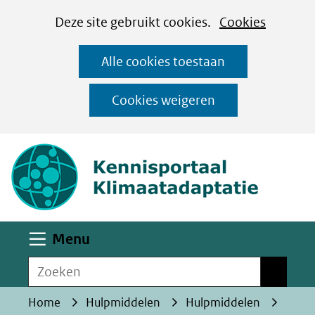
Cookies
Ga
Hier
Deze site gebruikt cookies.
Cookies
instellen
naar
kan
Alle cookies toestaan
de
het
inhoud
gebruik
Cookies weigeren
van
(naar homepa
cookies
op
deze
website
worden
Uitklappen
Menu
toegestaan
Zoeken
of
Zoeken
geweigerd.
Home
Hulpmiddelen
Hulpmiddelen