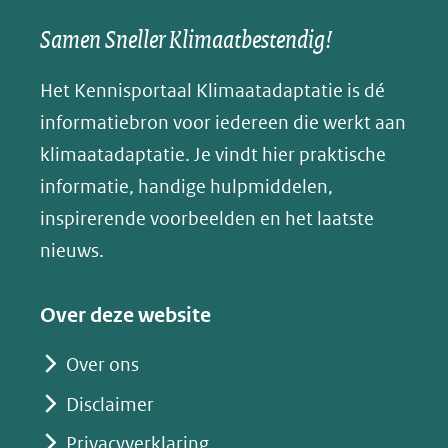
e
nieuw
een
een
een
s
Samen Sneller Klimaatbestendig!
venster)
andere
andere
andere
k
(verwijst
website)
website)
website)
Het Kennisportaal Klimaatadaptatie is dé
y
naar
(opent
informatiebron voor iedereen die werkt aan
een
in
klimaatadaptatie. Je vindt hier praktische
andere
nieuw
informatie, handige hulpmiddelen,
website)
venster)
inspirerende voorbeelden en het laatste
(verwijst
nieuws.
naar
een
Over deze website
andere
website)
Over ons
Disclaimer
Privacyverklaring