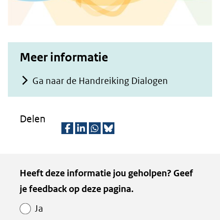
Meer informatie
Ga naar de Handreiking Dialogen
Delen
D
D
D
D
e
e
e
e
Kopie
Heeft deze informatie jou geholpen? Geef
l
l
l
z
van
je feedback op deze pagina.
e
e
e
e
Paginawaardering
n
n
n
p
Ja
o
o
o
a