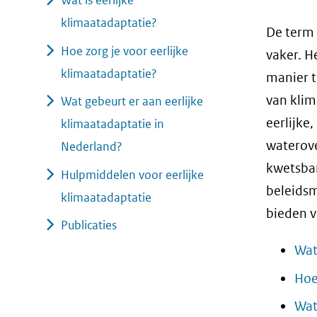
Wat is eerlijke
geweigerd.
klimaatadaptatie?
De term 
Hoe zorg je voor eerlijke
vaker. H
klimaatadaptatie?
manier t
van kli
Wat gebeurt er aan eerlijke
eerlijke
klimaatadaptatie in
waterove
Nederland?
kwetsbar
Hulpmiddelen voor eerlijke
beleidsm
klimaatadaptatie
bieden v
Publicaties
Wat
Hoe
Wat