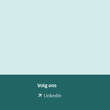
Volg ons
(opent
LinkedIn
in