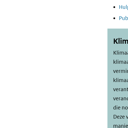
Hul
Pub
Klim
Klima
klima
vermi
klimaa
verant
verand
die no
Deze v
manie