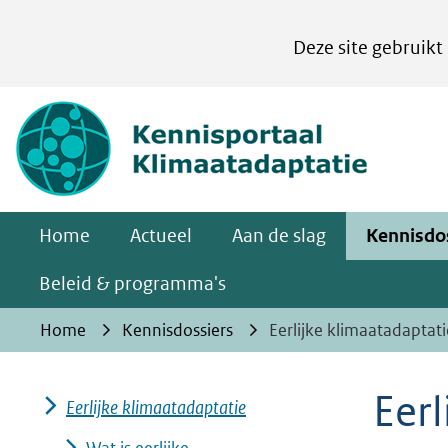
Cookies
Deze site gebruikt
instellen
Hier
(naar homepa
kan
het
gebruik
van
Home
Actueel
Aan de slag
Kennisdo
cookies
op
Beleid & programma's
deze
Home
Kennisdossiers
Eerlijke klimaatadaptati
website
worden
Eerl
toegestaan
Eerlijke klimaatadaptatie
of