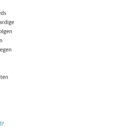
eds
ardige
olgen
n
tegen
tten
d?