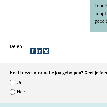
kennis
adapta
goed 
Delen
D
D
D
e
e
e
Kopie
Heeft deze informatie jou geholpen? Geef je fee
l
l
z
van
e
e
e
Ja
Paginawaardering
n
n
p
Nee
o
o
a
p
p
g