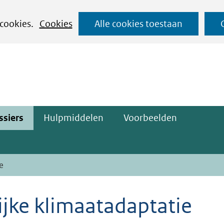
Ga
 cookies.
Cookies
Alle cookies toestaan
naar
ge)
de
inhoud
ssiers
Hulpmiddelen
Voorbeelden
e
ijke klimaatadaptatie