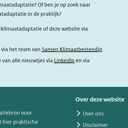
imaatadaptatie? Of ben je op zoek naar
tadaptatie in de praktijk?
r klimaatadaptatie of deze website via
 via het team van
Samen Klimaatbestendig
.
(opent
e van alle nieuwtjes via
LinkedIn
en via
in
nieuw
venster)
(verwijst
Over deze website
naar
atiebron voor
Over ons
een
 hier praktische
andere
Disclaimer