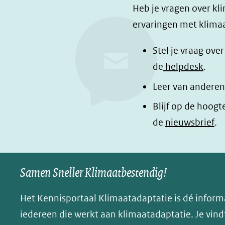
F
L
i
Heb je vragen over kl
a
i
n
ervaringen met klimaa
c
n
a
e
k
d
Stel je vraag ove
b
e
e
de
helpdesk
.
o
d
l
Leer van anderen
o
I
e
Blijf op de hoogt
k
n
n
de
nieuwsbrief
.
(opent
(opent
o
in
in
p
nieuw
nieuw
B
Samen Sneller Klimaatbestendig!
venster)
venster)
l
(verwijst
(verwijst
u
Het Kennisportaal Klimaatadaptatie is dé inform
naar
naar
e
iedereen die werkt aan klimaatadaptatie. Je vindt
een
een
s