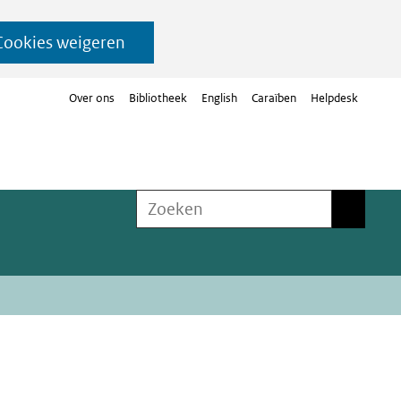
Cookies weigeren
Over ons
Bibliotheek
English
Caraïben
Helpdesk
Zoeken
Zoeken