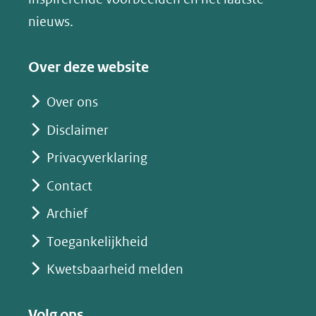
(verwijst
nieuws.
naar
een
Over deze website
andere
website)
Over ons
Disclaimer
Privacyverklaring
Contact
Archief
Toegankelijkheid
Kwetsbaarheid melden
Volg ons