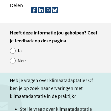
andere
venster)
Delen
website)
(verwijst
D
D
D
D
naar
e
e
e
e
een
Kopie
Heeft deze informatie jou geholpen? Geef
l
l
l
z
andere
van
je feedback op deze pagina.
e
e
e
e
website)
Paginawaardering
n
n
n
p
Ja
o
o
o
a
Nee
p
p
p
g
F
L
W
i
a
i
h
n
Heb je vragen over klimaatadaptatie? Of
c
n
a
a
ben je op zoek naar ervaringen met
e
k
t
d
klimaatadaptatie in de praktijk?
b
e
s
e
o
d
a
l
Stel je vraag over klimaatadaptatie