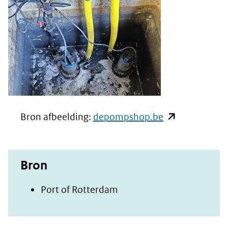
(opent
Bron afbeelding:
depompshop.be
in
nieuw
Bron
venster)
(verwijst
(opent
Port of Rotterdam
naar
in
een
nieuw