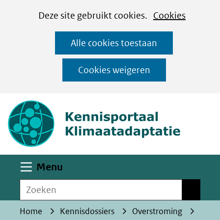
Cookies
Ga
Hier
Deze site gebruikt cookies.
Cookies
instellen
naar
kan
Alle cookies toestaan
de
het
inhoud
gebruik
Cookies weigeren
van
(naar homepa
cookies
op
deze
website
worden
Uitklappen
Menu
toegestaan
Zoeken
of
Zoeken
geweigerd.
Home
Kennisdossiers
Overstroming