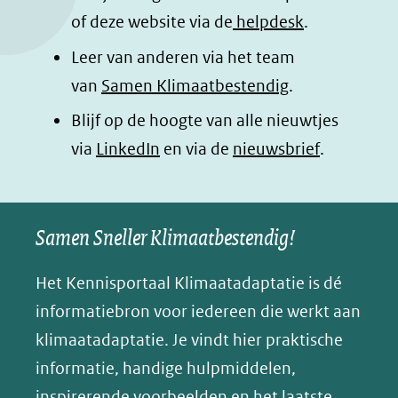
o
I
p
e
of deze website via de
helpdesk
.
k
n
p
n
Leer van anderen via het team
(opent
(opent
(opent
o
van
Samen Klimaatbestendig
.
in
in
in
p
Blijf op de hoogte van alle nieuwtjes
nieuw
nieuw
nieuw
B
(opent
via
LinkedIn
venster)
venster)
en via de
venster)
nieuwsbrief
.
l
(verwijst
(verwijst
(verwijst
in
u
naar
naar
naar
e
nieuw
een
een
een
s
Samen Sneller Klimaatbestendig!
venster)
andere
andere
andere
k
(verwijst
website)
website)
website)
Het Kennisportaal Klimaatadaptatie is dé
y
naar
(opent
informatiebron voor iedereen die werkt aan
een
in
klimaatadaptatie. Je vindt hier praktische
andere
nieuw
informatie, handige hulpmiddelen,
website)
venster)
inspirerende voorbeelden en het laatste