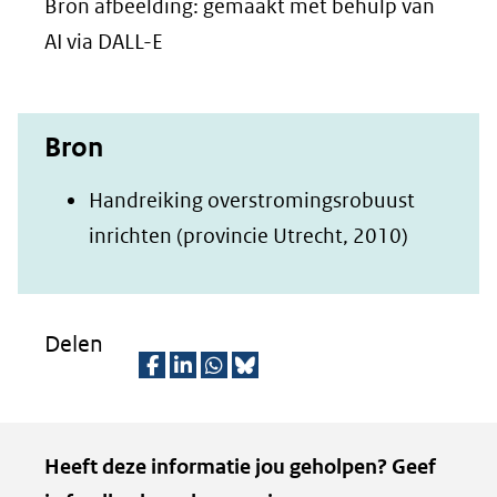
Bron afbeelding: gemaakt met behulp van
AI via DALL-E
Bron
Handreiking overstromingsrobuust
(opent
inrichten (provincie Utrecht, 2010)
in
nieuw
venster)
Delen
(verwijst
D
D
D
D
naar
e
e
e
e
een
Kopie
Heeft deze informatie jou geholpen? Geef
l
l
l
z
andere