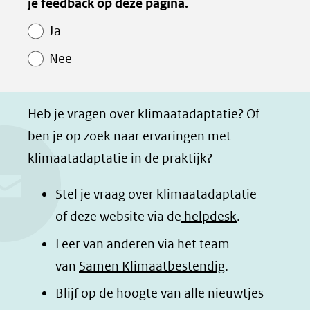
van
je feedback op deze pagina.
e
e
e
e
website)
Paginawaardering
n
n
n
p
Ja
o
o
o
a
Nee
p
p
p
g
F
L
W
i
a
i
h
n
Heb je vragen over klimaatadaptatie? Of
c
n
a
a
ben je op zoek naar ervaringen met
e
k
t
d
klimaatadaptatie in de praktijk?
b
e
s
e
o
d
a
l
Stel je vraag over klimaatadaptatie
o
I
p
e
of deze website via de
helpdesk
.
k
n
p
n
Leer van anderen via het team
(opent
(opent
(opent
o
van
Samen Klimaatbestendig
.
in
in
in
p
Blijf op de hoogte van alle nieuwtjes
nieuw
nieuw
nieuw
B