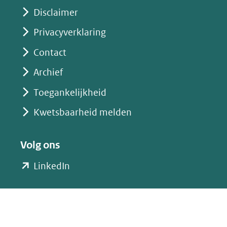
Disclaimer
Privacyverklaring
Contact
Archief
Toegankelijkheid
Kwetsbaarheid melden
Volg ons
(opent
LinkedIn
in
nieuw
venster)