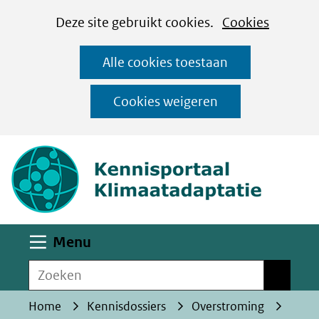
Cookies
Ga
Hier
Deze site gebruikt cookies.
Cookies
instellen
naar
kan
Alle cookies toestaan
de
het
inhoud
gebruik
Cookies weigeren
van
(naar homepa
cookies
op
deze
website
worden
Uitklappen
Menu
toegestaan
Zoeken
of
Zoeken
geweigerd.
Home
Kennisdossiers
Overstroming