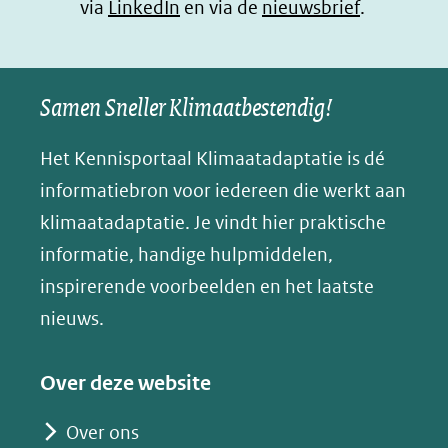
(opent
via
LinkedIn
venster)
venster)
en via de
venster)
nieuwsbrief
.
l
(verwijst
(verwijst
(verwijst
in
u
naar
naar
naar
e
nieuw
een
een
een
s
Samen Sneller Klimaatbestendig!
venster)
andere
andere
andere
k
(verwijst
website)
website)
website)
Het Kennisportaal Klimaatadaptatie is dé
y
naar
(opent
informatiebron voor iedereen die werkt aan
een
in
klimaatadaptatie. Je vindt hier praktische
andere
nieuw
informatie, handige hulpmiddelen,
website)
venster)
inspirerende voorbeelden en het laatste
(verwijst
nieuws.
naar
een
Over deze website
andere
website)
Over ons