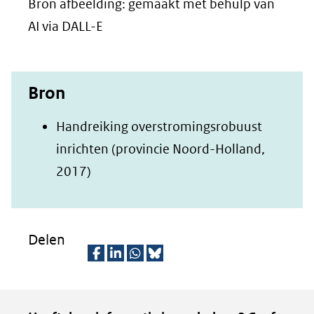
Bron afbeelding: gemaakt met behulp van
AI via DALL-E
Bron
Handreiking overstromingsrobuust
inrichten (provincie Noord-Holland,
(opent
2017)
in
nieuw
venster)
Delen
(verwijst
D
D
D
D
naar
e
e
e
e
een