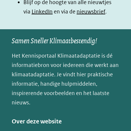
Blijf op de hoogte van alle nieuwtjes
nieuw
nieuw
nieuw
B
(opent
via
LinkedIn
venster)
venster)
en via de
venster)
nieuwsbrief
.
l
(verwijst
(verwijst
(verwijst
in
u
naar
naar
naar
e
nieuw
een
een
een
s
Samen Sneller Klimaatbestendig!
venster)
andere
andere
andere
k
(verwijst
website)
website)
website)
Het Kennisportaal Klimaatadaptatie is dé
y
naar
(opent
informatiebron voor iedereen die werkt aan
een
in
klimaatadaptatie. Je vindt hier praktische
andere
nieuw
informatie, handige hulpmiddelen,
website)
venster)
inspirerende voorbeelden en het laatste
(verwijst
nieuws.
naar
een
Over deze website
andere