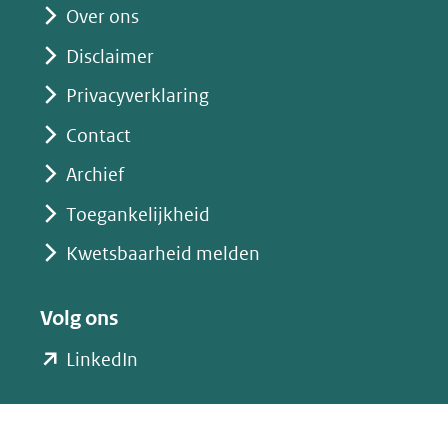
website)
Over ons
Disclaimer
Privacyverklaring
Contact
Archief
Toegankelijkheid
Kwetsbaarheid melden
Volg ons
(opent
LinkedIn
in
nieuw