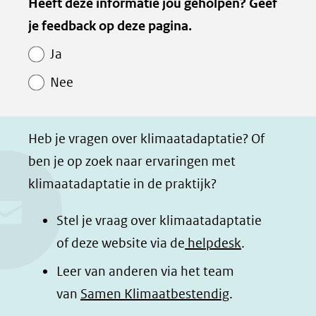
Kopie
Heeft deze informatie jou geholpen? Geef
l
l
l
z
andere
van
je feedback op deze pagina.
e
e
e
e
website)
Paginawaardering
n
n
n
p
Ja
o
o
o
a
Nee
p
p
p
g
F
L
W
i
a
i
h
n
Heb je vragen over klimaatadaptatie? Of
c
n
a
a
ben je op zoek naar ervaringen met
e
k
t
d
klimaatadaptatie in de praktijk?
b
e
s
e
o
d
a
l
Stel je vraag over klimaatadaptatie
o
I
p
e
of deze website via de
helpdesk
.
k
n
p
n
Leer van anderen via het team
(opent
(opent
(opent
o
van
Samen Klimaatbestendig
.
in
in
in
p