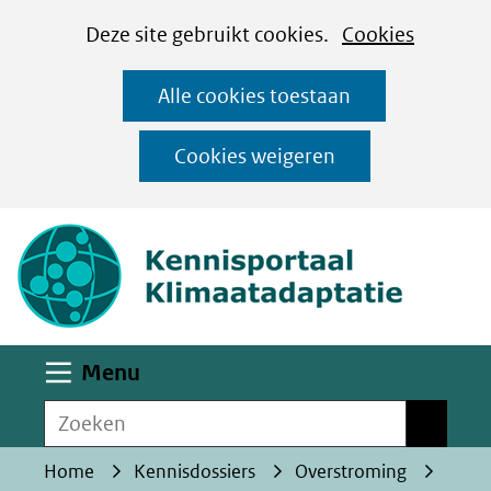
Cookies
Ga
Hier
Deze site gebruikt cookies.
Cookies
instellen
naar
kan
Alle cookies toestaan
de
het
inhoud
gebruik
Cookies weigeren
van
(naar homepa
cookies
op
deze
website
worden
Uitklappen
Menu
toegestaan
Zoeken
of
Zoeken
geweigerd.
Home
Kennisdossiers
Overstroming