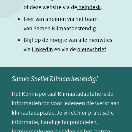
o
I
p
e
of deze website via de
helpdesk
.
k
n
p
n
Leer van anderen via het team
(opent
(opent
(opent
o
van
Samen Klimaatbestendig
.
in
in
in
p
Blijf op de hoogte van alle nieuwtjes
nieuw
nieuw
nieuw
B
(opent
via
LinkedIn
venster)
venster)
en via de
venster)
nieuwsbrief
.
l
(verwijst
(verwijst
(verwijst
in
u
naar
naar
naar
e
nieuw
een
een
een
s
Samen Sneller Klimaatbestendig!
venster)
andere
andere
andere
k
(verwijst
website)
website)
website)
Het Kennisportaal Klimaatadaptatie is dé
y
naar
(opent
informatiebron voor iedereen die werkt aan
een
in
klimaatadaptatie. Je vindt hier praktische
andere
nieuw
informatie, handige hulpmiddelen,
website)
venster)
inspirerende voorbeelden en het laatste