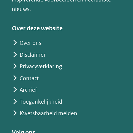
(verwijst
nieuws.
naar
een
Over deze website
andere
website)
Over ons
Disclaimer
Privacyverklaring
Contact
Archief
Toegankelijkheid
Kwetsbaarheid melden
Volg ons