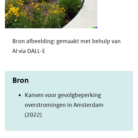
Bron afbeelding: gemaakt met behulp van
AI via DALL-E
Bron
Kansen voor gevolgbeperking
overstromingen in Amsterdam
(opent
(2022)
in
nieuw