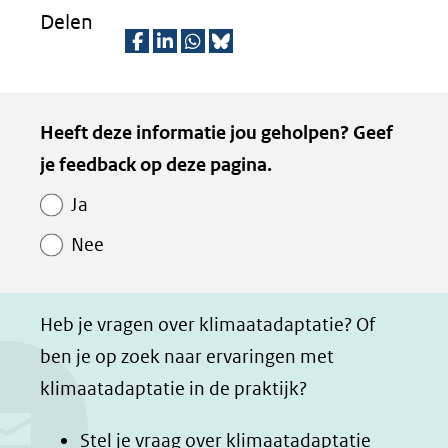
venster)
Delen
(verwijst
D
D
D
D
naar
e
e
e
e
een
Kopie
Heeft deze informatie jou geholpen? Geef
l
l
l
z
andere
van
je feedback op deze pagina.
e
e
e
e
website)
Paginawaardering
n
n
n
p
Ja
o
o
o
a
Nee
p
p
p
g
F
L
W
i
a
i
h
n
Heb je vragen over klimaatadaptatie? Of
c
n
a
a
ben je op zoek naar ervaringen met
e
k
t
d
klimaatadaptatie in de praktijk?
b
e
s
e
o
d
a
l
Stel je vraag over klimaatadaptatie