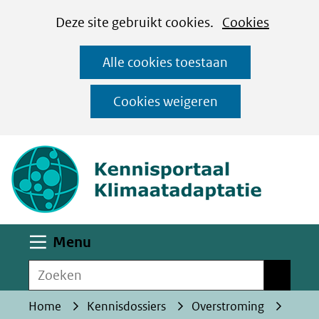
Cookies
Ga
Hier
Deze site gebruikt cookies.
Cookies
instellen
naar
kan
Alle cookies toestaan
de
het
inhoud
gebruik
Cookies weigeren
van
(naar homepa
cookies
op
deze
website
worden
Uitklappen
Menu
toegestaan
Zoeken
of
Zoeken
geweigerd.
Home
Kennisdossiers
Overstroming