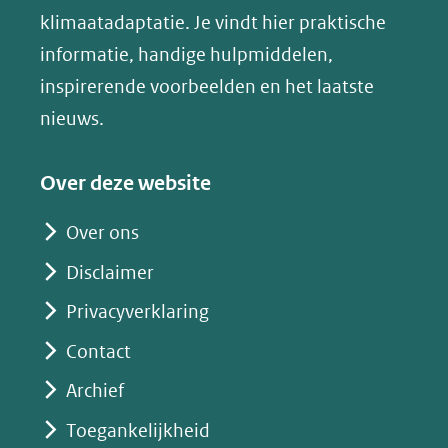
in
klimaatadaptatie. Je vindt hier praktische
andere
nieuw
informatie, handige hulpmiddelen,
website)
venster)
inspirerende voorbeelden en het laatste
(verwijst
nieuws.
naar
een
Over deze website
andere
website)
Over ons
Disclaimer
Privacyverklaring
Contact
Archief
Toegankelijkheid