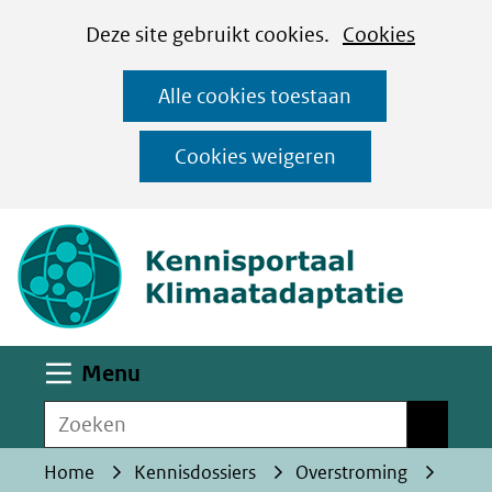
Cookies
Ga
Hier
Deze site gebruikt cookies.
Cookies
instellen
naar
kan
Alle cookies toestaan
de
het
inhoud
gebruik
Cookies weigeren
van
(naar homepa
cookies
op
deze
website
worden
Uitklappen
Menu
toegestaan
Zoeken
of
Zoeken
geweigerd.
Home
Kennisdossiers
Overstroming