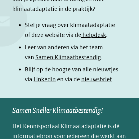
e
k
t
d
klimaatadaptatie in de praktijk?
b
e
s
e
o
d
a
l
Stel je vraag over klimaatadaptatie
o
I
p
e
of deze website via de
helpdesk
.
k
n
p
n
Leer van anderen via het team
(opent
(opent
(opent
o
van
Samen Klimaatbestendig
.
in
in
in
p
Blijf op de hoogte van alle nieuwtjes
nieuw
nieuw
nieuw
B
(opent
via
LinkedIn
venster)
venster)
en via de
venster)
nieuwsbrief
.
l
(verwijst
(verwijst
(verwijst
in
u
naar
naar
naar
e
nieuw
een
een
een
s
Samen Sneller Klimaatbestendig!
venster)
andere
andere
andere
k
(verwijst
website)
website)
website)
Het Kennisportaal Klimaatadaptatie is dé
y
naar
(opent
informatiebron voor iedereen die werkt aan
een