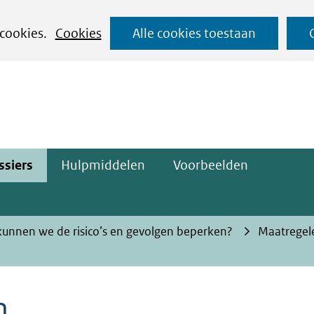
Ga
 cookies.
Cookies
Alle cookies toestaan
naar
ge)
de
inhoud
ssiers
Hulpmiddelen
Voorbeelden
unnen we de risico’s en gevolgen beperken?
Maatregel
n