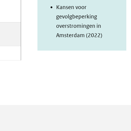
(verwijst
Kansen voor
naar
gevolgbeperking
een
overstromingen in
andere
(opent
Amsterdam (2022)
website)
in
nieuw
venster)
(verwijst
naar
een
andere
website)