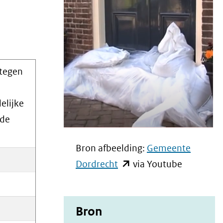
 tegen
elijke
 de
Bron afbeelding:
Gemeente
(opent
Dordrecht
via Youtube
in
nieuw
Bron
venster)