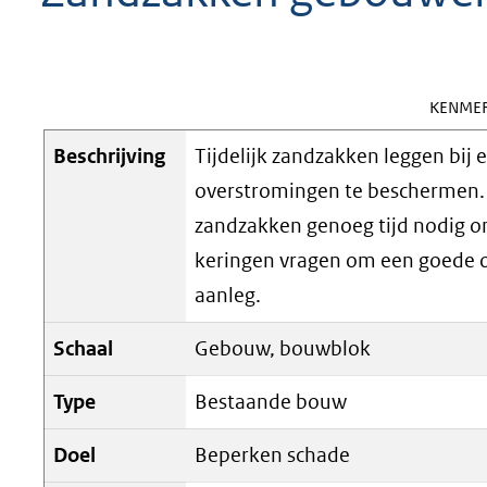
geweigerd.
KENMER
Beschrijving
Tijdelijk zandzakken leggen bij 
overstromingen te beschermen. Zo
zandzakken genoeg tijd nodig om
keringen vragen om een goede o
aanleg.
Schaal
Gebouw, bouwblok
Type
Bestaande bouw
Doel
Beperken schade