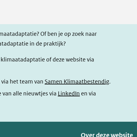
imaatadaptatie? Of ben je op zoek naar
tadaptatie in de praktijk?
r klimaatadaptatie of deze website via
 via het team van
Samen Klimaatbestendig
.
(opent
e van alle nieuwtjes via
LinkedIn
en via
in
nieuw
venster)
(verwijst
Over deze website