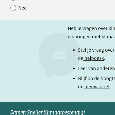
Paginawaardering
n
n
p
Nee
o
o
a
p
p
g
F
L
i
Heb je vragen over kl
a
i
n
ervaringen met klimaa
c
n
a
e
k
d
Stel je vraag ove
b
e
e
de
helpdesk
.
o
d
l
Leer van anderen
o
I
e
Blijf op de hoogt
k
n
n
de
nieuwsbrief
.
(opent
(opent
o
in
in
p
nieuw
nieuw
B
Samen Sneller Klimaatbestendig!
venster)
venster)
l