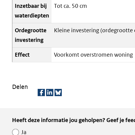
Inzetbaar bij
Tot ca. 50 cm
waterdiepten
Ordegrootte
Kleine investering (ordegrootte
investering
Effect
Voorkomt overstromen woning
Delen
D
D
D
e
e
e
Kopie
Heeft deze informatie jou geholpen? Geef je fee
l
l
z
van
e
e
e
Ja