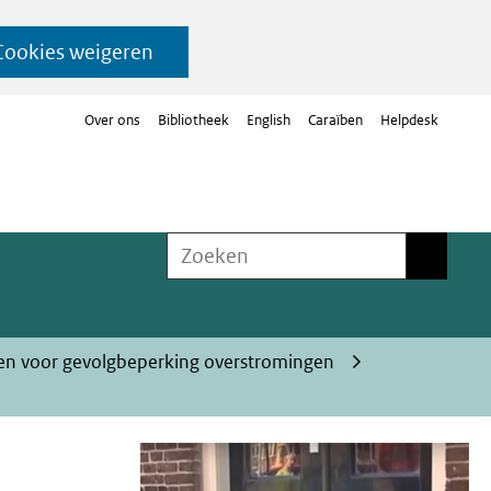
Cookies weigeren
Over ons
Bibliotheek
English
Caraïben
Helpdesk
Zoeken
Zoeken
en voor gevolgbeperking overstromingen