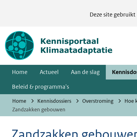
Cookies
Deze site gebruikt
instellen
Hier
(naar homepa
kan
het
gebruik
van
Home
Actueel
Aan de slag
Kennisdo
cookies
op
Beleid & programma's
deze
Home
Kennisdossiers
Overstroming
Hoe k
website
Zandzakken gebouwen
worden
toegestaan
Zandzakken gebouwe
of