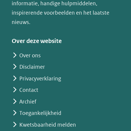
nieuw
informatie, handige hulpmiddelen,
website)
venster)
inspirerende voorbeelden en het laatste
(verwijst
nieuws.
naar
een
Over deze website
andere
website)
Over ons
Disclaimer
Privacyverklaring
Contact
Archief
Toegankelijkheid
Kwetsbaarheid melden