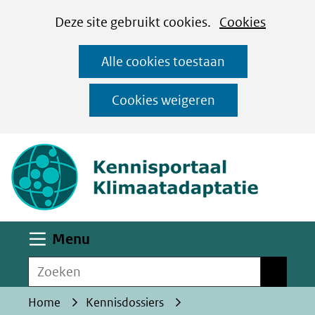
Cookies
Ga
Hier
Deze site gebruikt cookies.
Cookies
instellen
naar
kan
Alle cookies toestaan
de
het
inhoud
gebruik
Cookies weigeren
van
(naar homepa
cookies
op
deze
website
worden
Uitklappen
Menu
toegestaan
Zoeken
of
Zoeken
geweigerd.
Home
Kennisdossiers