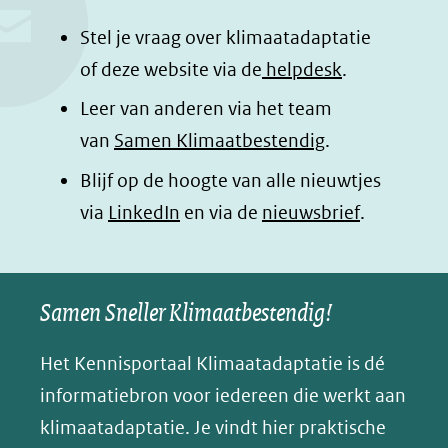
b
e
s
e
o
d
a
l
Stel je vraag over klimaatadaptatie
o
I
p
e
of deze website via de
helpdesk
.
k
n
p
n
Leer van anderen via het team
(opent
(opent
(opent
o
van
Samen Klimaatbestendig
.
in
in
in
p
Blijf op de hoogte van alle nieuwtjes
nieuw
nieuw
nieuw
B
(opent
via
LinkedIn
venster)
venster)
en via de
venster)
nieuwsbrief
.
l
(verwijst
(verwijst
(verwijst
in
u
naar
naar
naar
e
nieuw
een
een
een
s
Samen Sneller Klimaatbestendig!
venster)
andere
andere
andere
k
(verwijst
website)
website)
website)
Het Kennisportaal Klimaatadaptatie is dé
y
naar
(opent
informatiebron voor iedereen die werkt aan
een
in
klimaatadaptatie. Je vindt hier praktische
andere