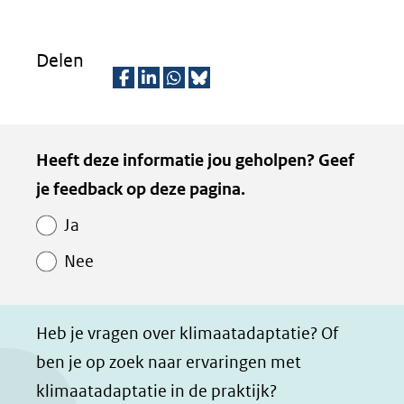
Delen
D
D
D
D
e
e
e
e
Kopie
Heeft deze informatie jou geholpen? Geef
l
l
l
z
van
je feedback op deze pagina.
e
e
e
e
Paginawaardering
n
n
n
p
Ja
o
o
o
a
Nee
p
p
p
g
F
L
W
i
a
i
h
n
Heb je vragen over klimaatadaptatie? Of
c
n
a
a
ben je op zoek naar ervaringen met
e
k
t
d
klimaatadaptatie in de praktijk?