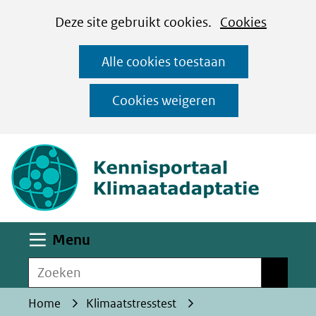
Cookies
Ga
Hier
Deze site gebruikt cookies.
Cookies
instellen
naar
kan
Alle cookies toestaan
de
het
inhoud
gebruik
Cookies weigeren
van
(naar homepa
cookies
op
deze
website
worden
Uitklappen
Menu
toegestaan
Zoeken
of
Zoeken
geweigerd.
Home
Klimaatstresstest