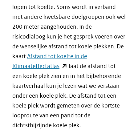
lopen tot koelte. Soms wordt in verband
met andere kwetsbare doelgroepen ook wel
200 meter aangehouden. In de
risicodialoog kun je het gesprek voeren over
de wenselijke afstand tot koele plekken. De
kaart
Afstand tot koelte in de
(opent
Klimaateffectatlas
laat de afstand tot
in
een koele plek zien en in het bijbehorende
nieuw
kaartverhaal kun je lezen wat we verstaan
venster)
onder een koele plek. De afstand tot een
(verwijst
koele plek wordt gemeten over de kortste
naar
looproute van een pand tot de
een
dichtstbijzijnde koele plek.
andere