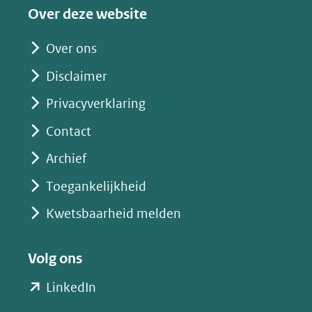
een
Over deze website
andere
website)
Over ons
Disclaimer
Privacyverklaring
Contact
Archief
Toegankelijkheid
Kwetsbaarheid melden
Volg ons
(opent
LinkedIn
in