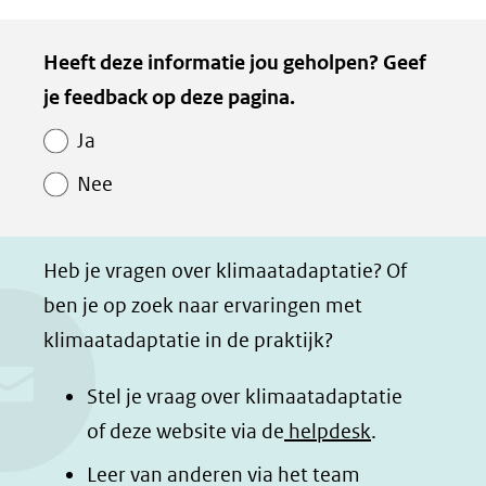
D
D
D
D
e
e
e
e
Kopie
Heeft deze informatie jou geholpen? Geef
l
l
l
z
van
je feedback op deze pagina.
e
e
e
e
Paginawaardering
n
n
n
p
Ja
o
o
o
a
Nee
p
p
p
g
F
L
W
i
a
i
h
n
Heb je vragen over klimaatadaptatie? Of
c
n
a
a
ben je op zoek naar ervaringen met
e
k
t
d
klimaatadaptatie in de praktijk?
b
e
s
e
o
d
a
l
Stel je vraag over klimaatadaptatie
o
I
p
e
of deze website via de
helpdesk
.
k
n
p
n
Leer van anderen via het team