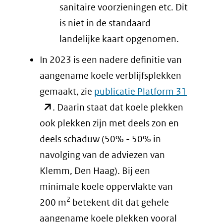
sanitaire voorzieningen etc. Dit
is niet in de standaard
landelijke kaart opgenomen.
In 2023 is een nadere definitie van
aangename koele verblijfsplekken
(opent
gemaakt, zie
publicatie Platform 31
in
. Daarin staat dat koele plekken
nieuw
ook plekken zijn met deels zon en
venster)
deels schaduw (50% - 50% in
(verwijst
navolging van de adviezen van
naar
Klemm, Den Haag). Bij een
een
minimale koele oppervlakte van
2
andere
200 m
betekent dit dat gehele
website)
aangename koele plekken vooral