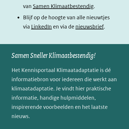
(opent
(opent
(opent
o
van
Samen Klimaatbestendig
.
in
in
in
p
Blijf op de hoogte van alle nieuwtjes
nieuw
nieuw
nieuw
B
(opent
via
LinkedIn
venster)
venster)
en via de
venster)
nieuwsbrief
.
l
(verwijst
(verwijst
(verwijst
in
u
naar
naar
naar
e
nieuw
een
een
een
s
Samen Sneller Klimaatbestendig!
venster)
andere
andere
andere
k
(verwijst
website)
website)
website)
Het Kennisportaal Klimaatadaptatie is dé
y
naar
(opent
informatiebron voor iedereen die werkt aan
een
in
klimaatadaptatie. Je vindt hier praktische
andere
nieuw
informatie, handige hulpmiddelen,
website)
venster)
inspirerende voorbeelden en het laatste
(verwijst
nieuws.
naar