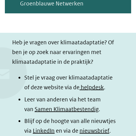
(opent
Groenblauwe Netwerken
in
nieuw
venster)
(verwijst
Heb je vragen over klimaatadaptatie? Of
naar
ben je op zoek naar ervaringen met
een
klimaatadaptatie in de praktijk?
andere
Stel je vraag over klimaatadaptatie
website)
of deze website via de
helpdesk
.
Leer van anderen via het team
van
Samen Klimaatbestendig
.
Blijf op de hoogte van alle nieuwtjes
(opent
via
LinkedIn
en via de
nieuwsbrief
.