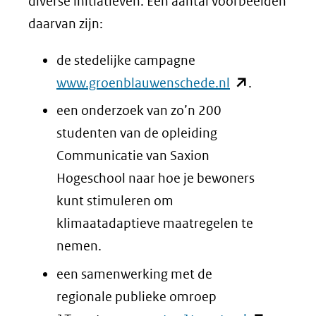
diverse initiatieven. Een aantal voorbeelden
daarvan zijn:
de stedelijke campagne
(opent
www.groenblauwenschede.nl
.
in
een onderzoek van zo’n 200
nieuw
studenten van de opleiding
venster)
Communicatie van Saxion
(verwijst
Hogeschool naar hoe je bewoners
naar
kunt stimuleren om
een
klimaatadaptieve maatregelen te
andere
nemen.
website)
een samenwerking met de
regionale publieke omroep