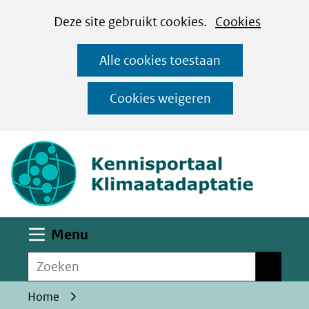
Cookies
Ga
Hier
Deze site gebruikt cookies.
Cookies
instellen
naar
kan
Alle cookies toestaan
de
het
inhoud
gebruik
Cookies weigeren
van
(naar homepa
cookies
op
deze
website
worden
Uitklappen
Menu
toegestaan
Zoeken
of
Zoeken
geweigerd.
Home