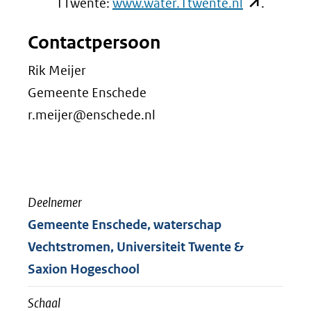
(opent
1Twente:
www.water.1twente.nl
.
in
Contactpersoon
nieuw
venster)
Rik Meijer
(verwijst
Gemeente Enschede
naar
r.meijer@enschede.nl
een
andere
website)
Deelnemer
Gemeente Enschede, waterschap
Vechtstromen, Universiteit Twente &
Saxion Hogeschool
Schaal