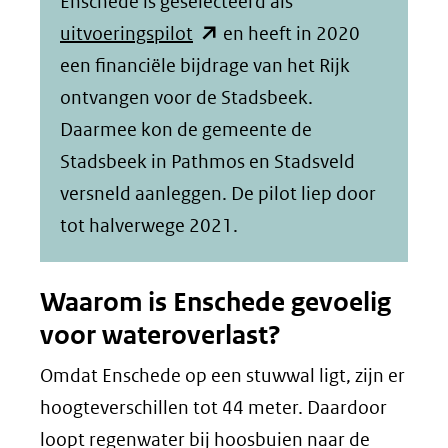
Enschede is geselecteerd als
(opent
uitvoeringspilot
en heeft in 2020
in
een financiële bijdrage van het Rijk
nieuw
ontvangen voor de Stadsbeek.
venster)
Daarmee kon de gemeente de
(verwijst
Stadsbeek in Pathmos en Stadsveld
naar
versneld aanleggen. De pilot liep door
een
tot halverwege 2021.
andere
website)
Waarom is Enschede gevoelig
voor wateroverlast?
Omdat Enschede op een stuwwal ligt, zijn er
hoogteverschillen tot 44 meter. Daardoor
loopt regenwater bij hoosbuien naar de