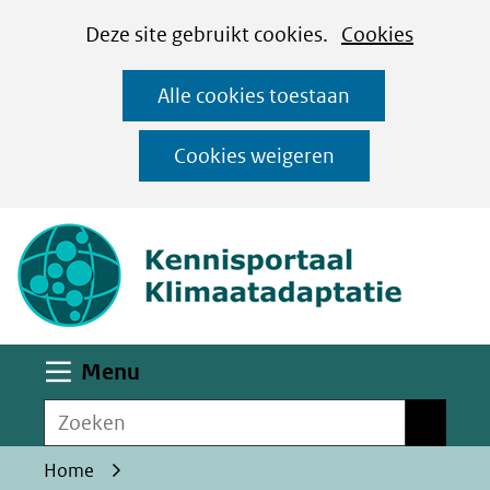
Cookies
Ga
Hier
Deze site gebruikt cookies.
Cookies
instellen
naar
kan
Alle cookies toestaan
de
het
inhoud
gebruik
Cookies weigeren
van
(naar homepa
cookies
op
deze
website
worden
Uitklappen
Menu
toegestaan
Zoeken
of
Zoeken
geweigerd.
Home