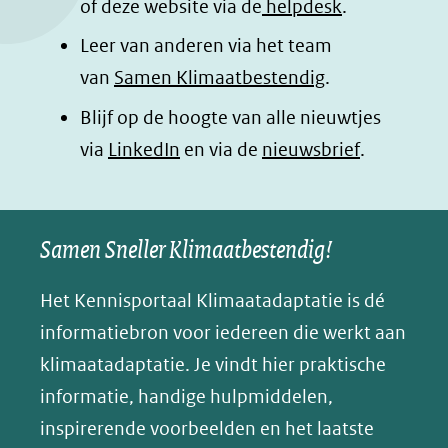
of deze website via de
helpdesk
.
Leer van anderen via het team
van
Samen Klimaatbestendig
.
Blijf op de hoogte van alle nieuwtjes
(opent
via
LinkedIn
en via de
nieuwsbrief
.
in
nieuw
Samen Sneller Klimaatbestendig!
venster)
(verwijst
Het Kennisportaal Klimaatadaptatie is dé
naar
informatiebron voor iedereen die werkt aan
een
klimaatadaptatie. Je vindt hier praktische
andere
informatie, handige hulpmiddelen,
website)
inspirerende voorbeelden en het laatste