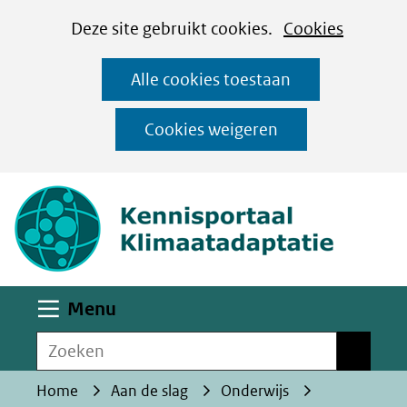
Cookies
Ga
Hier
Deze site gebruikt cookies.
Cookies
instellen
naar
kan
Alle cookies toestaan
de
het
inhoud
gebruik
Cookies weigeren
van
(naar homepa
cookies
op
deze
website
worden
Uitklappen
Menu
toegestaan
Zoeken
of
Zoeken
geweigerd.
Home
Aan de slag
Onderwijs