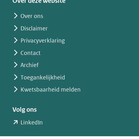
Over deze website
(opent
in
Over ons
nieuw
Disclaimer
venster)
(verwijst
Privacyverklaring
naar
Contact
een
Archief
andere
website)
Toegankelijkheid
Kwetsbaarheid melden
Volg ons
(opent
LinkedIn
in