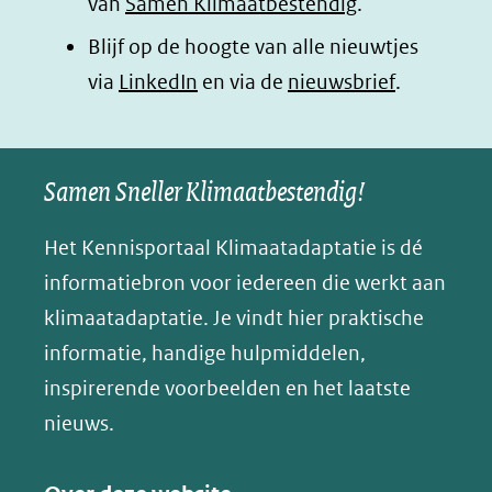
van
Samen Klimaatbestendig
.
c
n
a
a
e
k
t
d
Blijf op de hoogte van alle nieuwtjes
b
e
s
e
(opent
via
LinkedIn
en via de
nieuwsbrief
.
o
d
a
l
in
o
I
p
e
nieuw
k
n
p
n
Samen Sneller Klimaatbestendig!
venster)
(opent
(opent
(opent
o
(verwijst
in
in
in
p
Het Kennisportaal Klimaatadaptatie is dé
naar
nieuw
nieuw
nieuw
B
informatiebron voor iedereen die werkt aan
een
venster)
venster)
venster)
l
klimaatadaptatie. Je vindt hier praktische
andere
(verwijst
(verwijst
(verwijst
u
informatie, handige hulpmiddelen,
website)
naar
naar
naar
e
inspirerende voorbeelden en het laatste
een
een
een
s
nieuws.
andere
andere
andere
k
website)
website)
website)
y