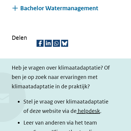
Uitklappen
Bachelor Watermanagement
Delen
D
D
D
D
e
e
e
e
Heb je vragen over klimaatadaptatie? Of
l
l
l
z
ben je op zoek naar ervaringen met
e
e
e
e
klimaatadaptatie in de praktijk?
n
n
n
p
o
o
o
a
Stel je vraag over klimaatadaptatie
p
p
p
g
of deze website via de
helpdesk
.
F
L
W
i
Leer van anderen via het team
a
i
h
n