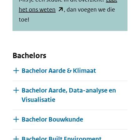
(opent
het ons weten
, dan voegen we die
in
toe!
nieuw
venster)
(verwijst
Bachelors
naar
een
Bachelor Aarde & Klimaat
andere
website)
Bachelor Aarde, Data-analyse en
Visualisatie
Bachelor Bouwkunde
Bachelor Built Environment