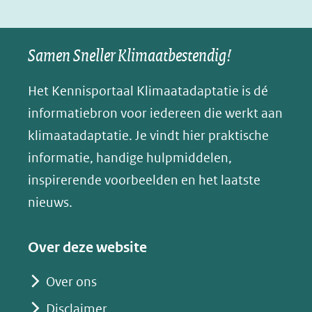
(verwijst
(verwijst
(verwijst
in
u
naar
naar
naar
e
nieuw
een
een
een
s
Samen Sneller Klimaatbestendig!
venster)
andere
andere
andere
k
(verwijst
website)
website)
website)
Het Kennisportaal Klimaatadaptatie is dé
y
naar
(opent
informatiebron voor iedereen die werkt aan
een
in
klimaatadaptatie. Je vindt hier praktische
andere
nieuw
informatie, handige hulpmiddelen,
website)
venster)
inspirerende voorbeelden en het laatste
(verwijst
nieuws.
naar
een
Over deze website
andere
website)
Over ons
Disclaimer