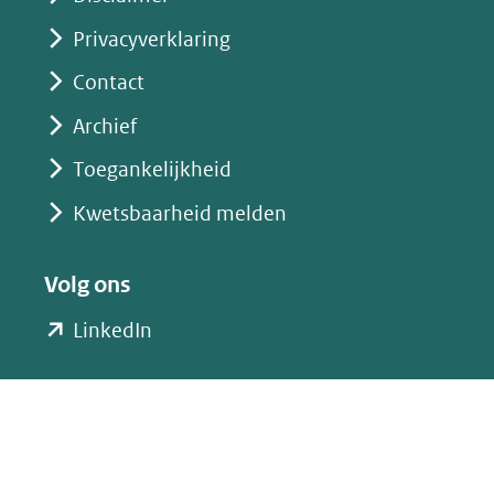
Privacyverklaring
Contact
Archief
Toegankelijkheid
Kwetsbaarheid melden
Volg ons
(opent
LinkedIn
in
nieuw
venster)
(verwijst