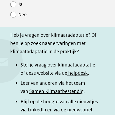
Paginawaardering
n
n
n
p
Ja
o
o
o
a
Nee
p
p
p
g
F
L
W
i
a
i
h
n
Heb je vragen over klimaatadaptatie? Of
c
n
a
a
ben je op zoek naar ervaringen met
e
k
t
d
klimaatadaptatie in de praktijk?
b
e
s
e
o
d
a
l
Stel je vraag over klimaatadaptatie
o
I
p
e
of deze website via de
helpdesk
.
k
n
p
n
Leer van anderen via het team
(opent
(opent
(opent
o
van
Samen Klimaatbestendig
.
in
in
in
p
Blijf op de hoogte van alle nieuwtjes
nieuw
nieuw
nieuw
B
(opent
via
LinkedIn
venster)
venster)
en via de
venster)
nieuwsbrief
.
l