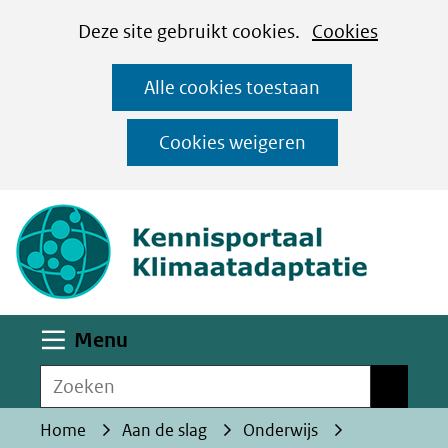
Cookies
Ga
Hier
Deze site gebruikt cookies.
Cookies
instellen
naar
kan
Alle cookies toestaan
de
het
inhoud
gebruik
Cookies weigeren
van
(naar homepa
cookies
op
deze
website
worden
Uitklappen
Menu
toegestaan
Zoeken
of
Zoeken
geweigerd.
Home
Aan de slag
Onderwijs