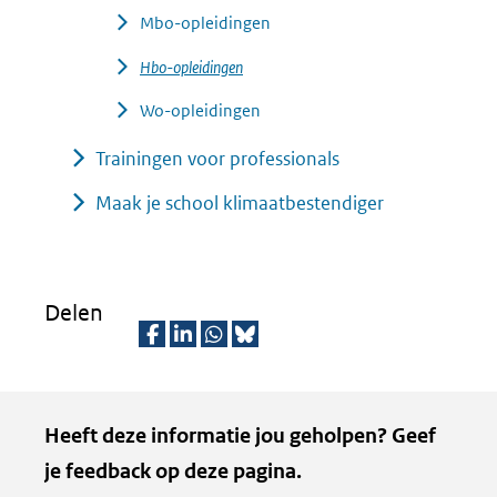
Mbo-opleidingen
Hbo-opleidingen
Wo-opleidingen
Trainingen voor professionals
Maak je school klimaatbestendiger
Delen
D
D
D
D
e
e
e
e
Kopie
Heeft deze informatie jou geholpen? Geef
l
l
l
z
van
je feedback op deze pagina.
e
e
e
e