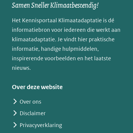
een
een
een
s
Samen Sneller Klimaatbestendig!
venster)
andere
andere
andere
k
(verwijst
website)
website)
website)
Het Kennisportaal Klimaatadaptatie is dé
y
naar
(opent
informatiebron voor iedereen die werkt aan
een
in
klimaatadaptatie. Je vindt hier praktische
andere
nieuw
informatie, handige hulpmiddelen,
website)
venster)
inspirerende voorbeelden en het laatste
(verwijst
nieuws.
naar
een
Over deze website
andere
website)
Over ons
Disclaimer
Privacyverklaring