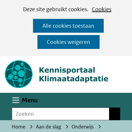
Cookies
Ga
Hier
Deze site gebruikt cookies.
Cookies
instellen
naar
kan
Alle cookies toestaan
de
het
inhoud
gebruik
Cookies weigeren
van
(naar homepa
cookies
op
deze
website
worden
Uitklappen
Menu
toegestaan
Zoeken
of
Zoeken
geweigerd.
Home
Aan de slag
Onderwijs