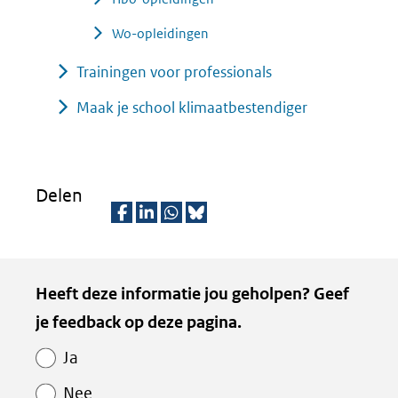
Wo-opleidingen
Trainingen voor professionals
Maak je school klimaatbestendiger
Delen
D
D
D
D
e
e
e
e
Kopie
Heeft deze informatie jou geholpen? Geef
l
l
l
z
van
je feedback op deze pagina.
e
e
e
e
Paginawaardering
n
n
n
p
Ja
o
o
o
a
Nee