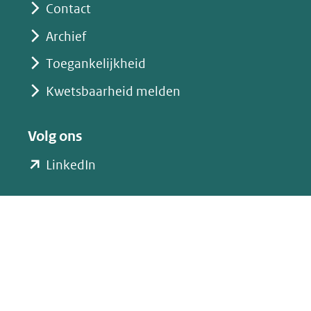
Contact
Archief
Toegankelijkheid
Kwetsbaarheid melden
Volg ons
(opent
LinkedIn
in
nieuw
venster)
(verwijst
naar
een