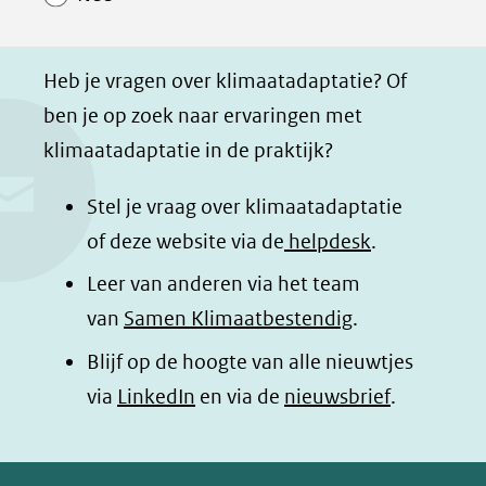
p
p
p
g
F
L
W
i
a
i
h
n
Heb je vragen over klimaatadaptatie? Of
c
n
a
a
ben je op zoek naar ervaringen met
e
k
t
d
klimaatadaptatie in de praktijk?
b
e
s
e
o
d
a
l
Stel je vraag over klimaatadaptatie
o
I
p
e
of deze website via de
helpdesk
.
k
n
p
n
Leer van anderen via het team
(opent
(opent
(opent
o
van
Samen Klimaatbestendig
.
in
in
in
p
Blijf op de hoogte van alle nieuwtjes
nieuw
nieuw
nieuw
B
(opent
via
LinkedIn
venster)
venster)
en via de
venster)
nieuwsbrief
.
l
(verwijst
(verwijst
(verwijst
in
u
naar
naar
naar
e
nieuw