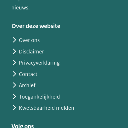
een
een
een
s
nieuws.
andere
andere
andere
k
website)
website)
website)
y
Over deze website
(opent
in
Over ons
nieuw
Disclaimer
venster)
(verwijst
Privacyverklaring
naar
Contact
een
Archief
andere
website)
Toegankelijkheid
Kwetsbaarheid melden
Volg ons