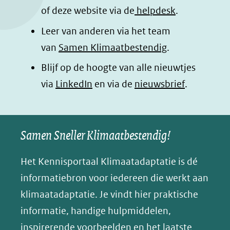
p
p
p
g
of deze website via de
helpdesk
.
F
L
W
i
Leer van anderen via het team
a
i
h
n
van
Samen Klimaatbestendig
.
c
n
a
a
e
k
t
d
Blijf op de hoogte van alle nieuwtjes
b
e
s
e
(opent
via
LinkedIn
en via de
nieuwsbrief
.
o
d
a
l
in
o
I
p
e
nieuw
k
n
p
n
Samen Sneller Klimaatbestendig!
venster)
(opent
(opent
(opent
o
(verwijst
in
in
in
p
Het Kennisportaal Klimaatadaptatie is dé
naar
nieuw
nieuw
nieuw
B
informatiebron voor iedereen die werkt aan
een
venster)
venster)
venster)
l
klimaatadaptatie. Je vindt hier praktische
andere
(verwijst
(verwijst
(verwijst
u
informatie, handige hulpmiddelen,
website)
naar
naar
naar
e
inspirerende voorbeelden en het laatste