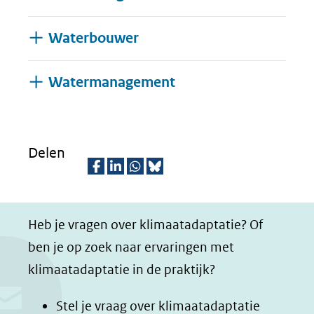
Waterbouwer
Uitklappen
Watermanagement
Delen
D
D
D
D
e
e
e
e
Heb je vragen over klimaatadaptatie? Of
l
l
l
z
ben je op zoek naar ervaringen met
e
e
e
e
klimaatadaptatie in de praktijk?
n
n
n
p
o
o
o
a
Stel je vraag over klimaatadaptatie