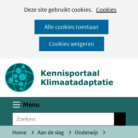
Cookies
Ga
Hier
Deze site gebruikt cookies.
Cookies
instellen
naar
kan
Alle cookies toestaan
de
het
inhoud
gebruik
Cookies weigeren
van
(naar homepa
cookies
op
deze
website
worden
Uitklappen
Menu
toegestaan
Zoeken
of
Zoeken
geweigerd.
Home
Aan de slag
Onderwijs