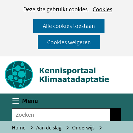
Cookies
Ga
Hier
Deze site gebruikt cookies.
Cookies
instellen
naar
kan
Alle cookies toestaan
de
het
inhoud
gebruik
Cookies weigeren
van
(naar homepa
cookies
op
deze
website
worden
Uitklappen
Menu
toegestaan
Zoeken
of
Zoeken
geweigerd.
Home
Aan de slag
Onderwijs