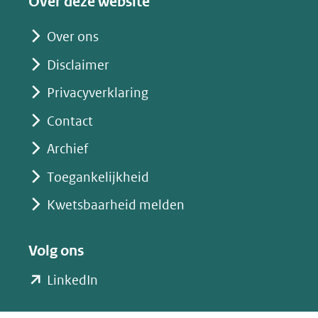
Over deze website
(opent
in
Over ons
nieuw
Disclaimer
venster)
(verwijst
Privacyverklaring
naar
Contact
een
Archief
andere
website)
Toegankelijkheid
Kwetsbaarheid melden
Volg ons
(opent
LinkedIn
in