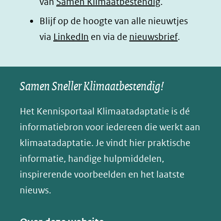
van
Samen Klimaatbestendig
.
c
n
a
a
e
k
t
d
Blijf op de hoogte van alle nieuwtjes
b
e
s
e
(opent
via
LinkedIn
en via de
nieuwsbrief
.
o
d
a
l
in
o
I
p
e
nieuw
k
n
p
n
Samen Sneller Klimaatbestendig!
venster)
(opent
(opent
(opent
o
(verwijst
in
in
in
p
Het Kennisportaal Klimaatadaptatie is dé
naar
nieuw
nieuw
nieuw
B
informatiebron voor iedereen die werkt aan
een
venster)
venster)
venster)
l
klimaatadaptatie. Je vindt hier praktische
andere
(verwijst
(verwijst
(verwijst
u
informatie, handige hulpmiddelen,
website)
naar
naar
naar
e
inspirerende voorbeelden en het laatste
een
een
een
s
nieuws.
andere
andere
andere
k
website)
website)
website)
y