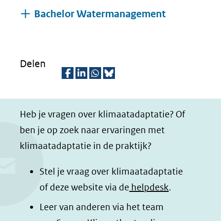
Uitklappen
Bachelor Watermanagement
Delen
D
D
D
D
e
e
e
e
Heb je vragen over klimaatadaptatie? Of
l
l
l
z
ben je op zoek naar ervaringen met
e
e
e
e
klimaatadaptatie in de praktijk?
n
n
n
p
o
o
o
a
Stel je vraag over klimaatadaptatie
p
p
p
g
of deze website via de
helpdesk
.
F
L
W
i
Leer van anderen via het team
a
i
h
n