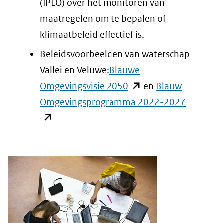
venster)
(IPLO) over het monitoren van
(verwijst
maatregelen om te bepalen of
naar
klimaatbeleid effectief is.
een
Beleidsvoorbeelden van waterschap
andere
Vallei en Veluwe:
Blauwe
website)
(opent
Omgevingsvisie 2050
en
Blauw
in
(opent
Omgevingsprogramma 2022-2027
nieuw
in
venster)
nieuw
(verwijst
venster)
naar
(verwijst
een
naar
andere
een
website)
andere