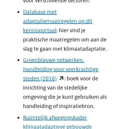
een
voor verschillende sectoren.
andere
Database met
website)
adaptatiemaatregelen op dit
kennisportaal
: hier vind je
praktische maatregelen om aan de
slag te gaan met klimaatadaptatie.
Groenblauwe netwerken.
Handleiding voor veerkrachtige
(opent
steden (2016)
: boek voor de
in
inrichting van de stedelijke
nieuw
omgeving die je kunt gebruiken als
venster)
handleiding of inspiratiebron.
(verwijst
Ruimtelijk afwegingskader
naar
klimaatadaptieve gebouwde