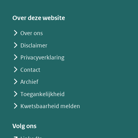
naar
een
Over deze website
andere
website)
Over ons
Disclaimer
Privacyverklaring
Contact
Archief
Toegankelijkheid
Kwetsbaarheid melden
Volg ons