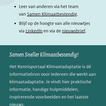
k
n
p
n
Leer van anderen via het team
(opent
(opent
(opent
o
van
Samen Klimaatbestendig
.
in
in
in
p
Blijf op de hoogte van alle nieuwtjes
nieuw
nieuw
nieuw
B
(opent
via
LinkedIn
venster)
venster)
en via de
venster)
nieuwsbrief
.
l
(verwijst
(verwijst
(verwijst
in
u
naar
naar
naar
e
nieuw
een
een
een
s
Samen Sneller Klimaatbestendig!
venster)
andere
andere
andere
k
(verwijst
website)
website)
website)
Het Kennisportaal Klimaatadaptatie is dé
y
naar
(opent
informatiebron voor iedereen die werkt aan
een
in
klimaatadaptatie. Je vindt hier praktische
andere
nieuw
informatie, handige hulpmiddelen,
website)
venster)
inspirerende voorbeelden en het laatste
(verwijst
nieuws.