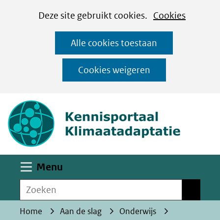
Cookies
Ga
Hier
Deze site gebruikt cookies.
Cookies
instellen
naar
kan
Alle cookies toestaan
de
het
inhoud
gebruik
Cookies weigeren
van
(naar homepa
cookies
op
deze
website
worden
Uitklappen
Menu
toegestaan
Zoeken
of
Zoeken
geweigerd.
Home
Aan de slag
Onderwijs