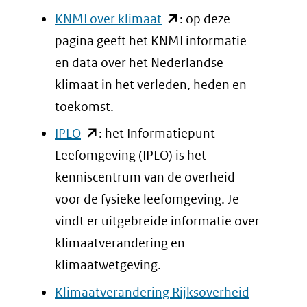
(opent
KNMI over klimaat
: op deze
in
pagina geeft het KNMI informatie
nieuw
en data over het Nederlandse
venster)
klimaat in het verleden, heden en
(verwijst
toekomst.
naar
(opent
IPLO
: het Informatiepunt
een
in
Leefomgeving (IPLO) is het
andere
nieuw
kenniscentrum van de overheid
website)
venster)
voor de fysieke leefomgeving. Je
(verwijst
vindt er uitgebreide informatie over
naar
klimaatverandering en
een
klimaatwetgeving.
andere
(opent
Klimaatverandering Rijksoverheid