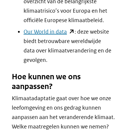
venster)
overzicht van de belangrijkste
(verwijst
klimaatrisico’s voor Europa en het
naar
officiële Europese klimaatbeleid.
een
(opent
Our World in data
: deze website
andere
in
biedt betrouwbare wereldwijde
website)
nieuw
data over klimaatverandering en de
venster)
gevolgen.
(verwijst
Hoe kunnen we ons
naar
aanpassen?
een
andere
Klimaatadaptatie gaat over hoe we onze
website)
leefomgeving en ons gedrag kunnen
aanpassen aan het veranderende klimaat.
Welke maatregelen kunnen we nemen?