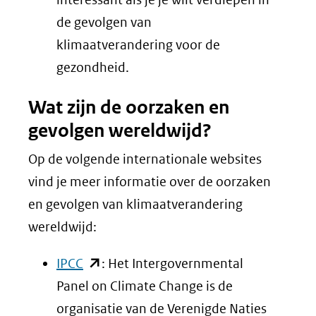
andere
nieuw
de gevolgen van
website)
venster)
klimaatverandering voor de
(verwijst
gezondheid.
naar
Wat zijn de oorzaken en
een
gevolgen wereldwijd?
andere
website)
Op de volgende internationale websites
vind je meer informatie over de oorzaken
en gevolgen van klimaatverandering
wereldwijd:
(opent
IPCC
: Het Intergovernmental
in
Panel on Climate Change is de
nieuw
organisatie van de Verenigde Naties