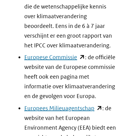
venster)
die de wetenschappelijke kennis
(verwijst
over klimaatverandering
naar
beoordeelt. Eens in de 6 à 7 jaar
een
verschijnt er een groot rapport van
andere
het IPCC over klimaatverandering.
website)
(opent
Europese Commissie
: de officiële
in
website van de Europese commissie
nieuw
heeft ook een pagina met
venster)
informatie over klimaatverandering
(verwijst
en de gevolgen voor Europa.
naar
(opent
Europees Milieuagentschap
: de
een
in
website van het European
andere
nieuw
Environment Agency (EEA) biedt een
website)