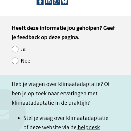
D
D
D
D
e
e
e
e
Kopie
Heeft deze informatie jou geholpen? Geef
l
l
l
z
van
je feedback op deze pagina.
e
e
e
e
Paginawaardering
n
n
n
p
Ja
o
o
o
a
Nee
p
p
p
g
F
L
W
i
a
i
h
n
Heb je vragen over klimaatadaptatie? Of
c
n
a
a
ben je op zoek naar ervaringen met
e
k
t
d
klimaatadaptatie in de praktijk?
b
e
s
e
o
d
a
l
Stel je vraag over klimaatadaptatie
o
I
p
e
of deze website via de
helpdesk
.