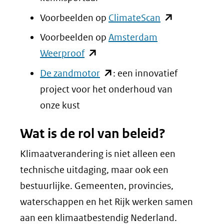
(opent
Voorbeelden op
ClimateScan
in
Voorbeelden op
Amsterdam
nieuw
(opent
Weerproof
venster)
in
(opent
De zandmotor
: een innovatief
(verwijst
nieuw
in
project voor het onderhoud van
naar
venster)
nieuw
onze kust
een
(verwijst
venster)
andere
Wat is de rol van beleid?
naar
(verwijst
website)
een
naar
Klimaatverandering is niet alleen een
andere
een
technische uitdaging, maar ook een
website)
andere
bestuurlijke. Gemeenten, provincies,
website)
waterschappen en het Rijk werken samen
aan een klimaatbestendig Nederland.