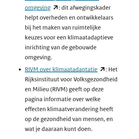
een
(opent
omgeving
: dit afwegingskader
andere
in
helpt overheden en ontwikkelaars
website)
nieuw
bij het maken van ruimtelijke
venster)
keuzes voor een klimaatadaptieve
(verwijst
inrichting van de gebouwde
naar
omgeving.
een
(opent
RIVM over klimaatadaptatie
: Het
andere
in
Rijksinstituut voor Volksgezondheid
website)
nieuw
en Milieu (RIVM) geeft op deze
venster)
pagina informatie over welke
(verwijst
effecten klimaatverandering heeft
naar
op de gezondheid van mensen, en
een
wat je daaraan kunt doen.
andere