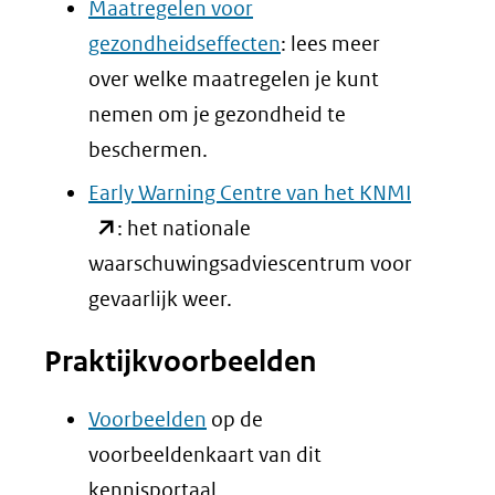
Maatregelen voor
website)
gezondheidseffecten
: lees meer
over welke maatregelen je kunt
nemen om je gezondheid te
beschermen.
(opent
Early Warning Centre van het KNMI
in
: het nationale
nieuw
waarschuwingsadviescentrum voor
venster)
gevaarlijk weer.
(verwijst
Praktijkvoorbeelden
naar
een
Voorbeelden
op de
andere
voorbeeldenkaart van dit
website)
kennisportaal