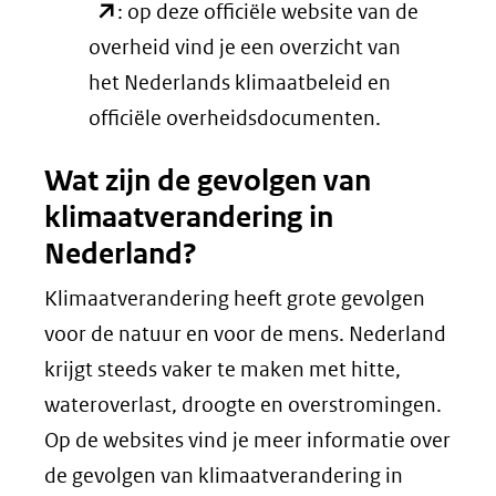
website)
in
: op deze officiële website van de
nieuw
overheid vind je een overzicht van
venster)
het Nederlands klimaatbeleid en
(verwijst
officiële overheidsdocumenten.
naar
Wat zijn de gevolgen van
een
klimaatverandering in
andere
Nederland?
website)
Klimaatverandering heeft grote gevolgen
voor de natuur en voor de mens. Nederland
krijgt steeds vaker te maken met hitte,
wateroverlast, droogte en overstromingen.
Op de websites vind je meer informatie over
de gevolgen van klimaatverandering in