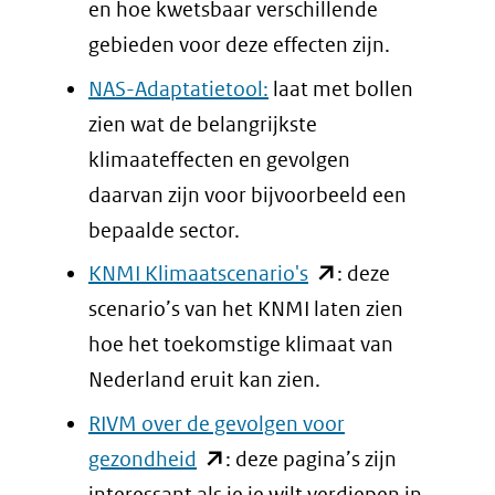
venster)
en hoe kwetsbaar verschillende
(verwijst
gebieden voor deze effecten zijn.
naar
NAS-Adaptatietool:
laat met bollen
een
zien wat de belangrijkste
andere
klimaateffecten en gevolgen
website)
daarvan zijn voor bijvoorbeeld een
bepaalde sector.
(opent
KNMI Klimaatscenario's
: deze
in
scenario’s van het KNMI laten zien
nieuw
hoe het toekomstige klimaat van
venster)
Nederland eruit kan zien.
(verwijst
RIVM over de gevolgen voor
naar
(opent
gezondheid
: deze pagina’s zijn
een
in
interessant als je je wilt verdiepen in