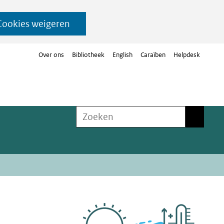
Cookies weigeren
Over ons
Bibliotheek
English
Caraïben
Helpdesk
Zoeken
Zoeken