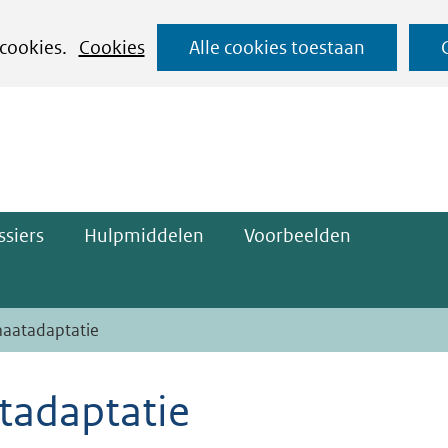
Ga
 cookies.
Cookies
Alle cookies toestaan
naar
ge)
de
inhoud
siers
Hulpmiddelen
Voorbeelden
maatadaptatie
atadaptatie