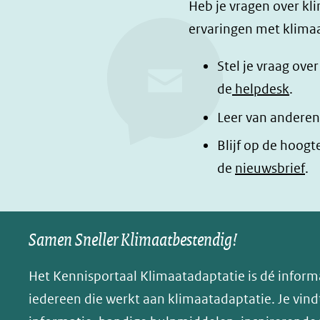
F
L
i
Heb je vragen over kl
a
i
n
ervaringen met klimaa
c
n
a
e
k
d
Stel je vraag ove
b
e
e
de
helpdesk
.
o
d
l
Leer van anderen
o
I
e
Blijf op de hoogt
k
n
n
de
nieuwsbrief
.
(opent
(opent
o
in
in
p
nieuw
nieuw
B
Samen Sneller Klimaatbestendig!
venster)
venster)
l
(verwijst
(verwijst
u
Het Kennisportaal Klimaatadaptatie is dé inform
naar
naar
e
iedereen die werkt aan klimaatadaptatie. Je vindt
een
een
s