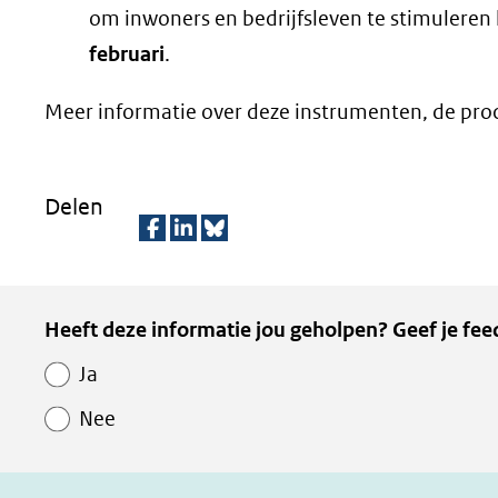
om inwoners en bedrijfsleven te stimuleren
februari
.
Meer informatie over deze instrumenten, de pr
Delen
D
D
D
e
e
e
Kopie
Heeft deze informatie jou geholpen? Geef je fee
l
l
z
van
e
e
e
Ja
Paginawaardering
n
n
p
Nee
o
o
a
p
p
g