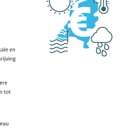
kale en
rijving
dere
n tot
veau