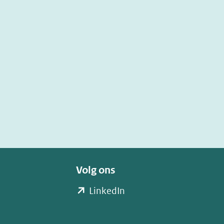
Volg ons
(opent
LinkedIn
in
nieuw