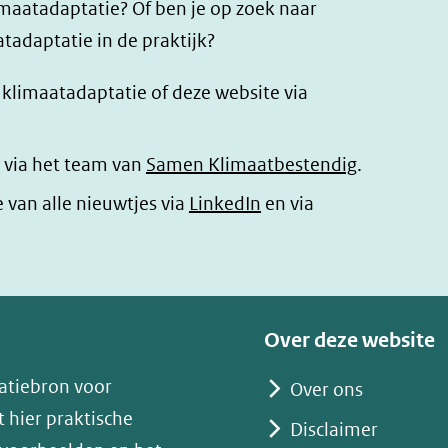
imaatadaptatie? Of ben je op zoek naar
tadaptatie in de praktijk?
r klimaatadaptatie of deze website via
 via het team van
Samen Klimaatbestendig
.
(opent
e van alle nieuwtjes via
LinkedIn
en via
in
nieuw
venster)
(verwijst
Over deze website
naar
atiebron voor
Over ons
een
 hier praktische
andere
Disclaimer