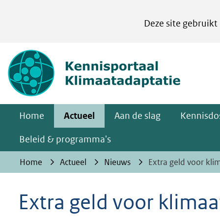
Cookies
Deze site gebruikt
instellen
Hier
(naar homepa
kan
het
gebruik
van
Home
Actueel
Aan de slag
Kennisdos
cookies
op
Beleid & programma's
deze
Home
Actueel
Nieuws
Extra geld voor kli
website
worden
Extra geld voor klima
toegestaan
of