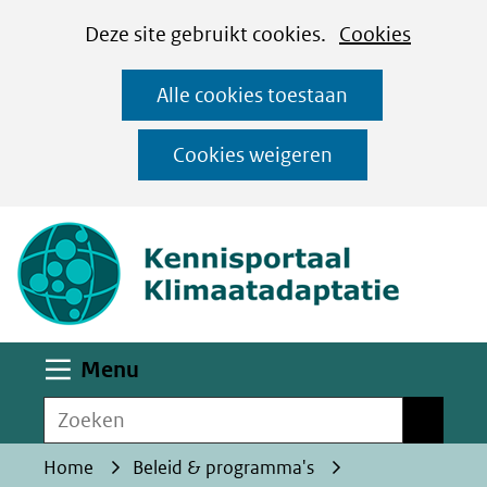
Cookies
Ga
Hier
Deze site gebruikt cookies.
Cookies
instellen
naar
kan
Alle cookies toestaan
de
het
inhoud
gebruik
Cookies weigeren
van
(naar homepa
cookies
op
deze
website
worden
Uitklappen
Menu
toegestaan
Zoeken
of
Zoeken
geweigerd.
Home
Beleid & programma's