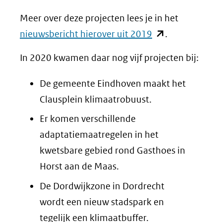
Meer over deze projecten lees je in het
(opent
nieuwsbericht hierover uit 2019
.
in
In 2020 kwamen daar nog vijf projecten bij:
nieuw
venster)
De gemeente Eindhoven maakt het
(verwijst
Clausplein klimaatrobuust.
naar
Er komen verschillende
een
adaptatiemaatregelen in het
andere
kwetsbare gebied rond Gasthoes in
website)
Horst aan de Maas.
De Dordwijkzone in Dordrecht
wordt een nieuw stadspark en
tegelijk een klimaatbuffer.