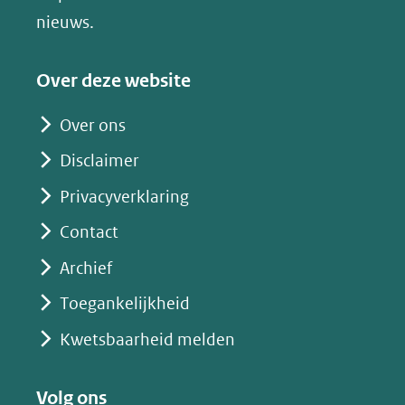
(verwijst
nieuws.
naar
een
Over deze website
andere
website)
Over ons
Disclaimer
Privacyverklaring
Contact
Archief
Toegankelijkheid
Kwetsbaarheid melden
Volg ons