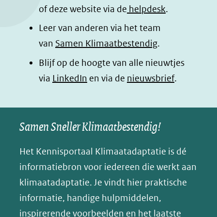
o
I
p
e
of deze website via de
helpdesk
.
k
n
p
n
Leer van anderen via het team
(opent
(opent
(opent
o
van
Samen Klimaatbestendig
.
in
in
in
p
Blijf op de hoogte van alle nieuwtjes
nieuw
nieuw
nieuw
B
(opent
via
LinkedIn
venster)
venster)
en via de
venster)
nieuwsbrief
.
l
(verwijst
(verwijst
(verwijst
in
u
naar
naar
naar
e
nieuw
een
een
een
s
Samen Sneller Klimaatbestendig!
venster)
andere
andere
andere
k
(verwijst
website)
website)
website)
Het Kennisportaal Klimaatadaptatie is dé
y
naar
(opent
informatiebron voor iedereen die werkt aan
een
in
klimaatadaptatie. Je vindt hier praktische
andere
nieuw
informatie, handige hulpmiddelen,
website)
venster)
inspirerende voorbeelden en het laatste