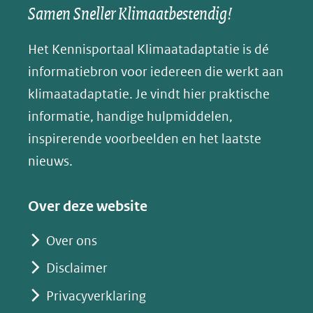
een
een
een
s
Samen Sneller Klimaatbestendig!
venster)
andere
andere
andere
k
(verwijst
website)
website)
website)
Het Kennisportaal Klimaatadaptatie is dé
y
naar
(opent
informatiebron voor iedereen die werkt aan
een
in
klimaatadaptatie. Je vindt hier praktische
andere
nieuw
informatie, handige hulpmiddelen,
website)
venster)
inspirerende voorbeelden en het laatste
(verwijst
nieuws.
naar
een
Over deze website
andere
website)
Over ons
Disclaimer
Privacyverklaring