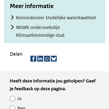
Meer informatie
Kennisdossier Stedelijke waterkwaliteit
NKWK onderzoekslijn
Klimaatbestendige stad
Delen
D
D
D
D
e
e
e
e
Kopie
Heeft deze informatie jou geholpen? Geef
l
l
l
z
van
je feedback op deze pagina.
e
e
e
e
Paginawaardering
n
n
n
p
Ja
o
o
o
a
Nee