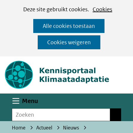
Cookies
Ga
Hier
Deze site gebruikt cookies.
Cookies
instellen
naar
kan
Alle cookies toestaan
de
het
inhoud
gebruik
Cookies weigeren
van
(naar homepa
cookies
op
deze
website
worden
Uitklappen
Menu
toegestaan
Zoeken
of
Zoeken
geweigerd.
Home
Actueel
Nieuws