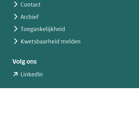
Contact
Archief
Toegankelijkheid
Kwetsbaarheid melden
Volg ons
(opent
LinkedIn
in
nieuw
venster)
(verwijst
naar
een