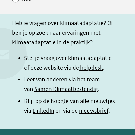
p
p
p
g
F
L
W
i
a
i
h
n
Heb je vragen over klimaatadaptatie? Of
c
n
a
a
ben je op zoek naar ervaringen met
e
k
t
d
klimaatadaptatie in de praktijk?
b
e
s
e
o
d
a
l
Stel je vraag over klimaatadaptatie
o
I
p
e
of deze website via de
helpdesk
.
k
n
p
n
Leer van anderen via het team
(opent
(opent
(opent
o
van
Samen Klimaatbestendig
.
in
in
in
p
Blijf op de hoogte van alle nieuwtjes
nieuw
nieuw
nieuw
B
(opent
via
LinkedIn
venster)
venster)
en via de
venster)
nieuwsbrief
.
l
(verwijst
(verwijst
(verwijst
in
u
naar
naar
naar
e
nieuw