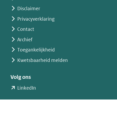
Disclaimer
Privacyverklaring
Contact
Archief
Toegankelijkheid
Kwetsbaarheid melden
Volg ons
(opent
LinkedIn
in
nieuw
venster)