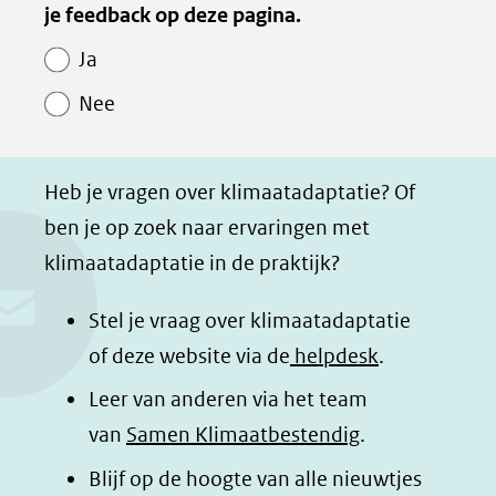
van
je feedback op deze pagina.
e
e
e
e
Paginawaardering
n
n
n
p
Ja
o
o
o
a
Nee
p
p
p
g
F
L
W
i
a
i
h
n
Heb je vragen over klimaatadaptatie? Of
c
n
a
a
ben je op zoek naar ervaringen met
e
k
t
d
klimaatadaptatie in de praktijk?
b
e
s
e
o
d
a
l
Stel je vraag over klimaatadaptatie
o
I
p
e
of deze website via de
helpdesk
.
k
n
p
n
Leer van anderen via het team
(opent
(opent
(opent
o
van
Samen Klimaatbestendig
.
in
in
in
p
Blijf op de hoogte van alle nieuwtjes
nieuw
nieuw
nieuw
B