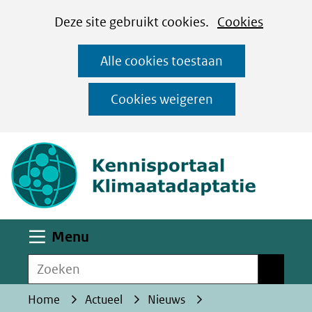
Cookies
Ga
Hier
Deze site gebruikt cookies.
Cookies
instellen
naar
kan
Alle cookies toestaan
de
het
inhoud
gebruik
Cookies weigeren
van
(naar homepa
cookies
op
deze
website
worden
Uitklappen
Menu
toegestaan
Zoeken
of
Zoeken
geweigerd.
Home
Actueel
Nieuws