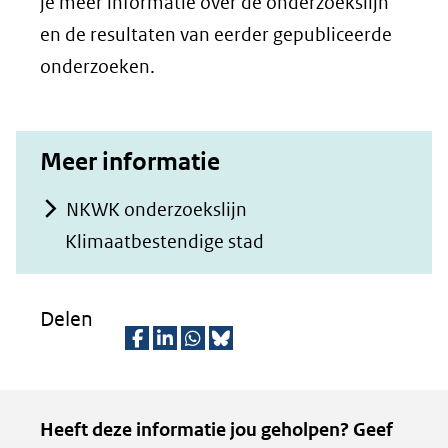
je meer informatie over de onderzoekslijn
en de resultaten van eerder gepubliceerde
onderzoeken.
Meer informatie
NKWK onderzoekslijn
Klimaatbestendige stad
Delen
D
D
D
D
e
e
e
e
Kopie
Heeft deze informatie jou geholpen? Geef
l
l
l
z