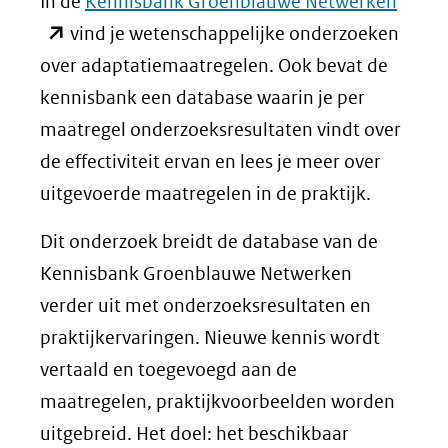
(open
In de
Kennisbank Groenblauwe Netwerken
in
vind je wetenschappelijke onderzoeken
nieuw
over adaptatiemaatregelen. Ook bevat de
venste
kennisbank een database waarin je per
(verwi
maatregel onderzoeksresultaten vindt over
naar
de effectiviteit ervan en lees je meer over
een
uitgevoerde maatregelen in de praktijk.
ander
Dit onderzoek breidt de database van de
websi
Kennisbank Groenblauwe Netwerken
verder uit met onderzoeksresultaten en
praktijkervaringen. Nieuwe kennis wordt
vertaald en toegevoegd aan de
maatregelen, praktijkvoorbeelden worden
uitgebreid. Het doel: het beschikbaar