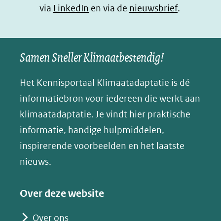
(opent
via
LinkedIn
venster)
venster)
en via de
venster)
nieuwsbrief
.
l
(verwijst
(verwijst
(verwijst
in
u
naar
naar
naar
e
nieuw
een
een
een
s
Samen Sneller Klimaatbestendig!
venster)
andere
andere
andere
k
(verwijst
website)
website)
website)
Het Kennisportaal Klimaatadaptatie is dé
y
naar
(opent
informatiebron voor iedereen die werkt aan
een
in
klimaatadaptatie. Je vindt hier praktische
andere
nieuw
informatie, handige hulpmiddelen,
website)
venster)
inspirerende voorbeelden en het laatste
(verwijst
nieuws.
naar
een
Over deze website
andere
website)
Over ons