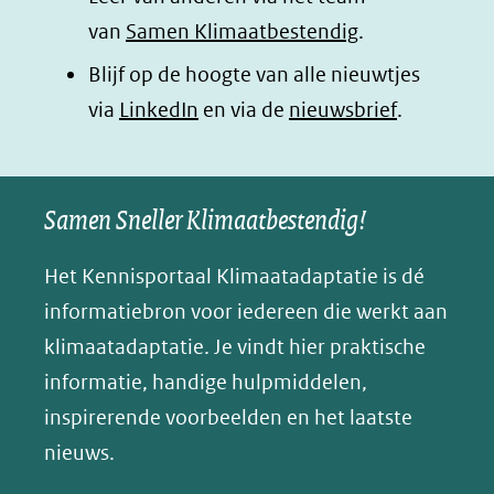
(opent
(opent
(opent
o
van
Samen Klimaatbestendig
.
in
in
in
p
Blijf op de hoogte van alle nieuwtjes
nieuw
nieuw
nieuw
B
(opent
via
LinkedIn
venster)
venster)
en via de
venster)
nieuwsbrief
.
l
(verwijst
(verwijst
(verwijst
in
u
naar
naar
naar
e
nieuw
een
een
een
s
Samen Sneller Klimaatbestendig!
venster)
andere
andere
andere
k
(verwijst
website)
website)
website)
Het Kennisportaal Klimaatadaptatie is dé
y
naar
(opent
informatiebron voor iedereen die werkt aan
een
in
klimaatadaptatie. Je vindt hier praktische
andere
nieuw
informatie, handige hulpmiddelen,
website)
venster)
inspirerende voorbeelden en het laatste
(verwijst
nieuws.
naar