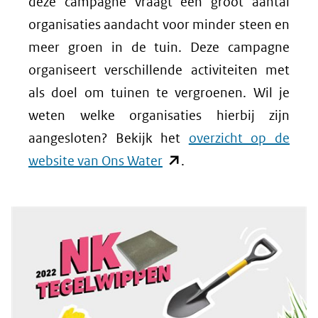
in
deze campagne vraagt een groot aantal
nieuw
organisaties aandacht voor minder steen en
venster)
meer groen in de tuin. Deze campagne
(verwijst
organiseert verschillende activiteiten met
naar
als doel om tuinen te vergroenen. Wil je
een
weten welke organisaties hierbij zijn
andere
aangesloten? Bekijk het
overzicht op de
(opent
website)
website van Ons Water
.
in
nieuw
venster)
(verwijst
naar
een