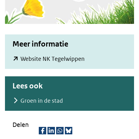
andere
website)
Meer informatie
(opent
Website NK Tegelwippen
in
nieuw
Lees ook
venster)
(verwijst
Groen in de stad
naar
een
Delen
andere
website)