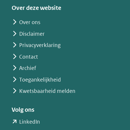
een
Over deze website
andere
website)
Over ons
Disclaimer
Privacyverklaring
Contact
Archief
Toegankelijkheid
Kwetsbaarheid melden
Volg ons
(opent
LinkedIn