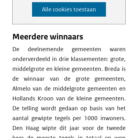
instellen
het
Alle cookies toestaan
gebruik
van
cookies
Meerdere winnaars
op
De deelnemende gemeenten waren
deze
onderverdeeld in drie klassementen: grote,
website
middelgrote en kleine gemeenten. Breda is
worden
de winnaar van de grote gemeenten,
toegestaan
Almelo van de middelgrote gemeenten en
of
Hollands Kroon van de kleine gemeenten.
geweigerd.
De telling wordt gedaan op basis van het
aantal gewipte tegels per 1000 inwoners.
Den Haag wipte dit jaar voor de tweede
keer de meeste tegels in totaal en won