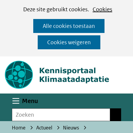
Cookies
Ga
Hier
Deze site gebruikt cookies.
Cookies
instellen
naar
kan
Alle cookies toestaan
de
het
inhoud
gebruik
Cookies weigeren
van
(naar homepa
cookies
op
deze
website
worden
Uitklappen
Menu
toegestaan
Zoeken
of
Zoeken
geweigerd.
Home
Actueel
Nieuws