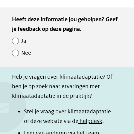
D
D
D
D
e
e
e
e
Kopie
Heeft deze informatie jou geholpen? Geef
l
l
l
z
van
je feedback op deze pagina.
e
e
e
e
Paginawaardering
n
n
n
p
Ja
o
o
o
a
Nee
p
p
p
g
F
L
W
i
a
i
h
n
Heb je vragen over klimaatadaptatie? Of
c
n
a
a
ben je op zoek naar ervaringen met
e
k
t
d
klimaatadaptatie in de praktijk?
b
e
s
e
o
d
a
l
Stel je vraag over klimaatadaptatie
o
I
p
e
of deze website via de
helpdesk
.
k
n
p
n
Leer van anderen via het team