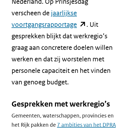
Nederland. Op Prinsjesdag
verscheen de
jaarlijkse
(opent
voortgangsrapportage
. Uit
in
gesprekken blijkt dat werkregio’s
nieuw
graag aan concretere doelen willen
venster)
werken en dat zij worstelen met
(verwijst
personele capaciteit en het vinden
naar
van genoeg budget.
een
Gesprekken met werkregio’s
andere
Gemeenten, waterschappen, provincies en
website)
het Rijk pakken de
7 ambities van het DPRA