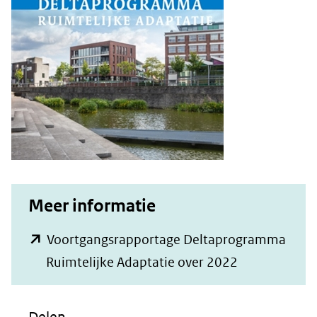
Meer informatie
Voortgangsrapportage Deltaprogramma
(opent
Ruimtelijke Adaptatie over 2022
in
nieuw