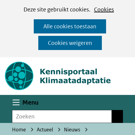
Cookies
Ga
Hier
Deze site gebruikt cookies.
Cookies
instellen
naar
kan
Alle cookies toestaan
de
het
inhoud
gebruik
Cookies weigeren
van
(naar homepa
cookies
op
deze
website
worden
Uitklappen
Menu
toegestaan
Zoeken
of
Zoeken
geweigerd.
Home
Actueel
Nieuws