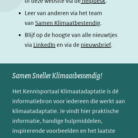
of deze website via de
helpdesk
.
k
n
p
n
Leer van anderen via het team
(opent
(opent
(opent
o
van
Samen Klimaatbestendig
.
in
in
in
p
Blijf op de hoogte van alle nieuwtjes
nieuw
nieuw
nieuw
B
(opent
via
LinkedIn
venster)
venster)
en via de
venster)
nieuwsbrief
.
l
(verwijst
(verwijst
(verwijst
in
u
naar
naar
naar
e
nieuw
een
een
een
s
Samen Sneller Klimaatbestendig!
venster)
andere
andere
andere
k
(verwijst
website)
website)
website)
Het Kennisportaal Klimaatadaptatie is dé
y
naar
(opent
informatiebron voor iedereen die werkt aan
een
in
klimaatadaptatie. Je vindt hier praktische
andere
nieuw
informatie, handige hulpmiddelen,
website)
venster)
inspirerende voorbeelden en het laatste
(verwijst