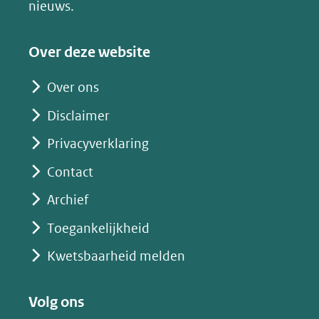
nieuws.
naar
een
Over deze website
andere
website)
Over ons
Disclaimer
Privacyverklaring
Contact
Archief
Toegankelijkheid
Kwetsbaarheid melden
Volg ons