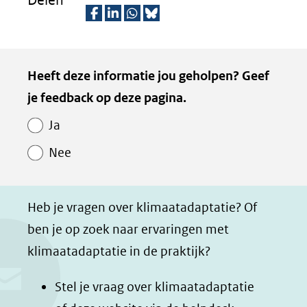
Delen
venster)
(verwijst
D
D
D
D
naar
e
e
e
e
Kopie
Heeft deze informatie jou geholpen? Geef
een
l
l
l
z
van
je feedback op deze pagina.
e
e
e
e
andere
Paginawaardering
n
n
n
p
website)
Ja
o
o
o
a
Nee
p
p
p
g
F
L
W
i
a
i
h
n
Heb je vragen over klimaatadaptatie? Of
c
n
a
a
ben je op zoek naar ervaringen met
e
k
t
d
klimaatadaptatie in de praktijk?
b
e
s
e
o
d
a
l
Stel je vraag over klimaatadaptatie
o
I
p
e