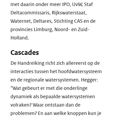
venster)
met daarin onder meer IPO, UvW, Staf
(verwijst
Deltacommissaris, Rijkswaterstaat,
naar
Waternet, Deltares, Stichting CAS en de
een
provincies Limburg, Noord- en Zuid-
andere
Holland.
website)
Cascades
De Handreiking richt zich allereerst op de
interacties tussen het hoofdwatersysteem
en de regionale watersystemen. Hegger:
“Wat gebeurt er met die onderlinge
dynamiek als bepaalde watersystemen
volraken? Waar ontstaan dan de
problemen? En aan welke knoppen kun je