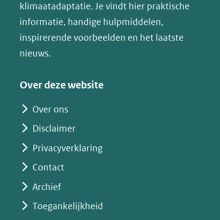
in
klimaatadaptatie. Je vindt hier praktische
andere
nieuw
informatie, handige hulpmiddelen,
website)
venster)
inspirerende voorbeelden en het laatste
(verwijst
nieuws.
naar
een
Over deze website
andere
website)
Over ons
Disclaimer
Privacyverklaring
Contact
Archief
Toegankelijkheid