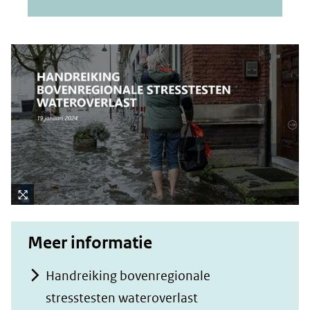
Kli
k
Meer informatie
vo
or
Handreiking bovenregionale
ee
stresstesten wateroverlast
n