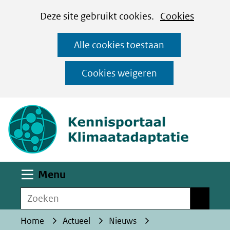
Cookies
Ga
Hier
Deze site gebruikt cookies.
Cookies
instellen
naar
kan
Alle cookies toestaan
de
het
inhoud
gebruik
Cookies weigeren
van
(naar homepa
cookies
op
deze
website
worden
Uitklappen
Menu
toegestaan
Zoeken
of
Zoeken
geweigerd.
Home
Actueel
Nieuws