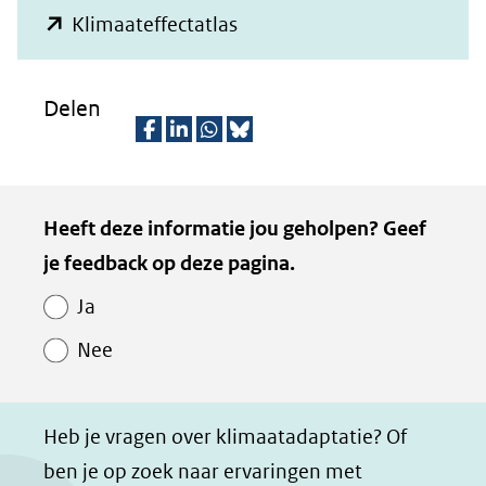
ve
(opent
Klimaateffectatlas
rg
in
ro
nieuw
ti
Delen
(afbeelding:
ng
venster)
handreiking-
(verwijst
D
D
D
D
bovenregionale-
naar
e
e
e
e
stresstesten-
Kopie
Heeft deze informatie jou geholpen? Geef
wateroverlast.png)
een
l
l
l
z
van
je feedback op deze pagina.
e
e
e
e
andere
Paginawaardering
n
n
n
p
website)
Ja
o
o
o
a
Nee
p
p
p
g
F
L
W
i
a
i
h
n
Heb je vragen over klimaatadaptatie? Of
c
n
a
a
ben je op zoek naar ervaringen met