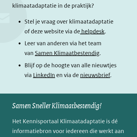
e
k
t
d
klimaatadaptatie in de praktijk?
b
e
s
e
o
d
a
l
Stel je vraag over klimaatadaptatie
o
I
p
e
of deze website via de
helpdesk
.
k
n
p
n
Leer van anderen via het team
(opent
(opent
(opent
o
van
Samen Klimaatbestendig
.
in
in
in
p
Blijf op de hoogte van alle nieuwtjes
nieuw
nieuw
nieuw
B
(opent
via
LinkedIn
venster)
venster)
en via de
venster)
nieuwsbrief
.
l
(verwijst
(verwijst
(verwijst
in
u
naar
naar
naar
e
nieuw
een
een
een
s
Samen Sneller Klimaatbestendig!
venster)
andere
andere
andere
k
(verwijst
website)
website)
website)
Het Kennisportaal Klimaatadaptatie is dé
y
naar
(opent
informatiebron voor iedereen die werkt aan
een