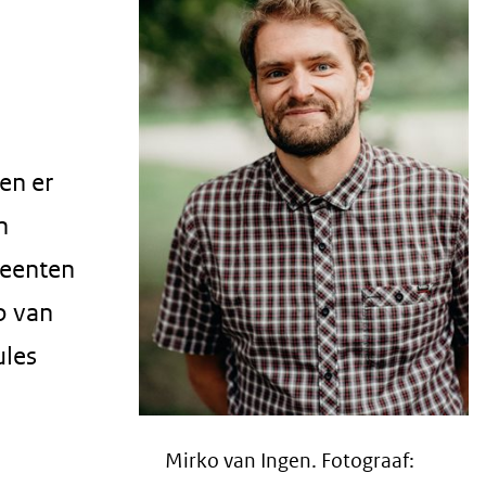
en er
n
meenten
o van
ules
Mirko van Ingen. Fotograaf: