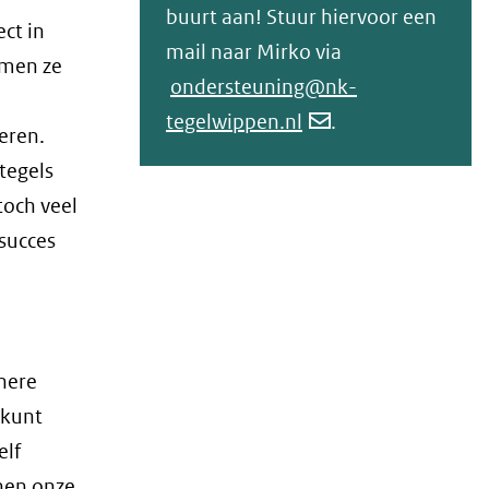
buurt aan! Stuur hiervoor een
ct in
mail naar Mirko via
amen ze
ondersteuning@nk-
tegelwippen.nl
.
eren.
tegels
toch veel
succes
inere
 kunt
elf
nen onze