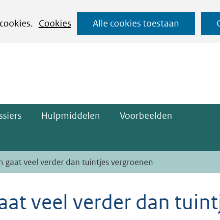
Ga
 cookies.
Cookies
Alle cookies toestaan
naar
ge)
de
inhoud
siers
Hulpmiddelen
Voorbeelden
 gaat veel verder dan tuintjes vergroenen
at veel verder dan tuint