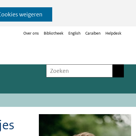
Cookies weigeren
Over ons
Bibliotheek
English
Caraïben
Helpdesk
Zoeken
Zoeken
jes