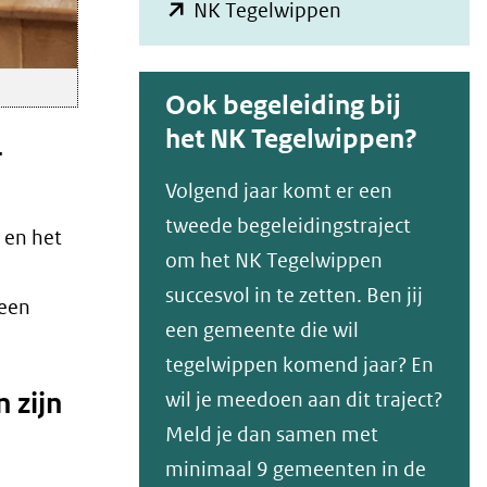
in
(opent
NK Tegelwippen
nieuw
in
venster)
nieuw
Ook begeleiding bij
(verwijst
venster)
het NK Tegelwippen?
naar
(verwijst
r
een
naar
Volgend jaar komt er een
andere
een
tweede begeleidingstraject
 en het
website)
andere
om het NK Tegelwippen
website)
succesvol in te zetten. Ben jij
 een
een gemeente die wil
tegelwippen komend jaar? En
 zijn
wil je meedoen aan dit traject?
Meld je dan samen met
minimaal 9 gemeenten in de