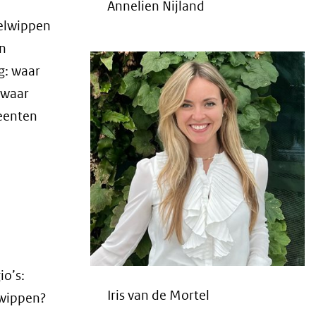
Annelien Nijland
gelwippen
en
g: waar
 waar
meenten
io’s:
Iris van de Mortel
lwippen?