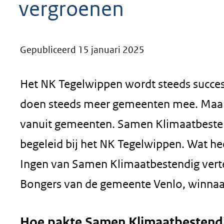
vergroenen
geweigerd.
Gepubliceerd 15 januari 2025
Het NK Tegelwippen wordt steeds succesv
doen steeds meer gemeenten mee. Maar
vanuit gemeenten. Samen Klimaatbeste
begeleid bij het NK Tegelwippen. Wat he
Ingen van Samen Klimaatbestendig vertel
Bongers van de gemeente Venlo, winnaa
Hoe pakte Samen Klimaatbestendig