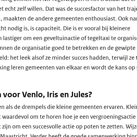
ht zelf willen. Dat was de succesfactor van het traje
en, maakten de andere gemeenten enthousiast. Ook n
t nodig is, is capaciteit. Die is er vooral bij kleinere
lastiger om een geveltuinactie of tegeltaxi te organis
innen de organisatie goed te betrekken en de gewipte 
d: het leek alsof ze minder succes hadden, terwijl ze 
ing leren gemeenten van elkaar en wordt de kans op 
 voor Venlo, Iris en Jules?
oren als de drempels die kleine gemeenten ervaren. Kle
 waardevol om te horen hoe je een vergroeningsactie
jt zijn om een succesvolle actie op poten te zetten. Wijz
 Maastricht. Verder heeft de goede samenwerking bin