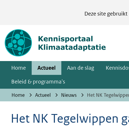
Cookies
Deze site gebruikt
instellen
Hier
(naar homepa
kan
het
gebruik
van
Home
Actueel
Aan de slag
Kennisdos
cookies
op
Beleid & programma's
deze
Home
Actueel
Nieuws
Het NK Tegelwippen
website
worden
Het NK Tegelwippen ga
toegestaan
of