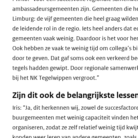
ambassadeursgemeenten zijn. Gemeenten die het ec
Limburg: de vijf gemeenten die heel graag wild
de leidende rol in de regio. Iets heel anders dat ech
gemeenten vaak weinig. Daardoor is het voor hen 
Ook hebben ze vaak te weinig tijd om collega’s b
door te geven. Dat gaf soms ook een verkeerd beel
tegels hadden gewipt. Door regionale samenwerk
bij het NK Tegelwippen vergroot.”
Zijn dit ook de belangrijkste lessen
Iris: “Ja, dit herkennen wij, zowel de succesfact
buurgemeenten met weinig capaciteit vinden het
organiseren, zodat ze zelf relatief weinig tijd kwi
konden weer leren van andere gemeenten, zoals