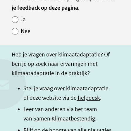
van
je feedback op deze pagina.
e
e
e
e
Paginawaardering
n
n
n
p
Ja
o
o
o
a
Nee
p
p
p
g
F
L
W
i
a
i
h
n
Heb je vragen over klimaatadaptatie? Of
c
n
a
a
ben je op zoek naar ervaringen met
e
k
t
d
klimaatadaptatie in de praktijk?
b
e
s
e
o
d
a
l
Stel je vraag over klimaatadaptatie
o
I
p
e
of deze website via de
helpdesk
.
k
n
p
n
Leer van anderen via het team
(opent
(opent
(opent
o
van
Samen Klimaatbestendig
.
in
in
in
p
Blijf op de hoogte van alle nieuwtjes
nieuw
nieuw
nieuw