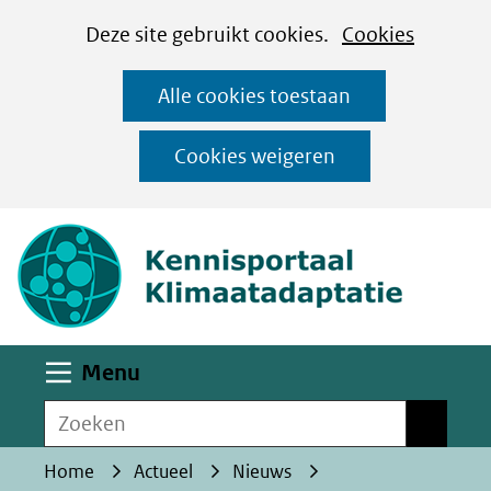
Cookies
Ga
Hier
Deze site gebruikt cookies.
Cookies
instellen
naar
kan
Alle cookies toestaan
de
het
inhoud
gebruik
Cookies weigeren
van
(naar homepa
cookies
op
deze
website
worden
Uitklappen
Menu
toegestaan
Zoeken
of
Zoeken
geweigerd.
Home
Actueel
Nieuws