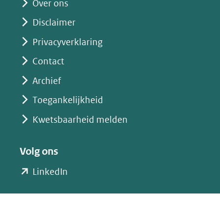
website)
Over ons
Disclaimer
Privacyverklaring
Contact
Archief
Toegankelijkheid
Kwetsbaarheid melden
Volg ons
(opent
LinkedIn
in
nieuw
venster)