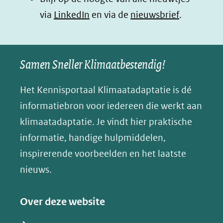
B
(opent
via
LinkedIn
venster)
venster)
en via de
venster)
nieuwsbrief
.
l
(verwijst
(verwijst
(verwijst
in
u
naar
naar
naar
e
nieuw
een
een
een
s
Samen Sneller Klimaatbestendig!
venster)
andere
andere
andere
k
(verwijst
website)
website)
website)
Het Kennisportaal Klimaatadaptatie is dé
y
naar
(opent
informatiebron voor iedereen die werkt aan
een
in
klimaatadaptatie. Je vindt hier praktische
andere
nieuw
informatie, handige hulpmiddelen,
website)
venster)
inspirerende voorbeelden en het laatste
(verwijst
nieuws.
naar
een
Over deze website
andere