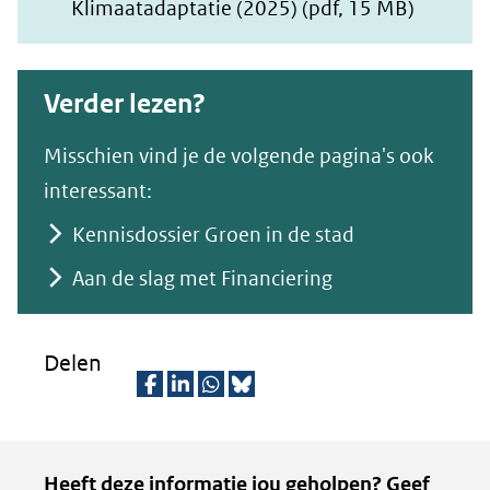
Klimaatadaptatie (2025)
(pdf, 15 MB)
Verder lezen?
Misschien vind je de volgende pagina's ook
interessant:
Kennisdossier Groen in de stad
Aan de slag met Financiering
Delen
D
D
D
D
e
e
e
e
Kopie
Heeft deze informatie jou geholpen? Geef
l
l
l
z