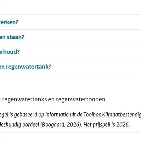
?
werken?
en staan?
derhoud?
een regenwatertank?
an regenwatertanks en regenwatertonnen.
egel is gebaseerd op informatie uit de Toolbox Klimaatbestendig
 deskundig oordeel (Boogaard, 2026). Het prijspeil is 2026.
?