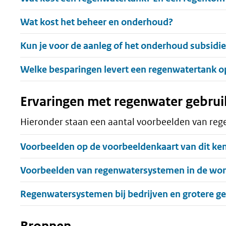
Uitklappen
Wat kost het beheer en onderhoud?
Uitklappen
Kun je voor de aanleg of het onderhoud subsidie
Uitklappen
Welke besparingen levert een regenwatertank o
Ervaringen met regenwater gebru
Hieronder staan een aantal voorbeelden van reg
Uitklappen
Voorbeelden op de voorbeeldenkaart van dit ke
Uitklappen
Voorbeelden van regenwatersystemen in de w
Uitklappen
Regenwatersystemen bij bedrijven en grotere 
Bronnen