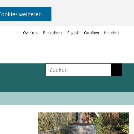
Cookies weigeren
Over ons
Bibliotheek
English
Caraïben
Helpdesk
Zoeken
Zoeken