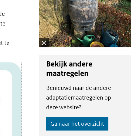
de
 te
t te
Kli
k
Bekijk andere
vo
maatregelen
or
ee
Benieuwd naar de andere
n
ve
adaptatiemaatregelen op
rg
deze website?
ro
ti
Ga naar het overzicht
(afbeelding:
ng
regenton-