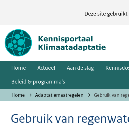
Cookies
Deze site gebruikt
instellen
Hier
(naar homepa
kan
het
gebruik
van
Home
Actueel
Aan de slag
Kennisdos
cookies
op
Beleid & programma's
deze
Home
Adaptatiemaatregelen
Gebruik van re
website
worden
Gebruik van regenwat
toegestaan
of