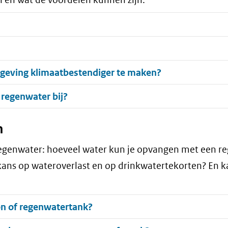
geving klimaatbestendiger te maken?
 regenwater bij?
n
 regenwater: hoeveel water kun je opvangen met een r
kans op wateroverlast en op drinkwatertekorten? En k
on of regenwatertank?