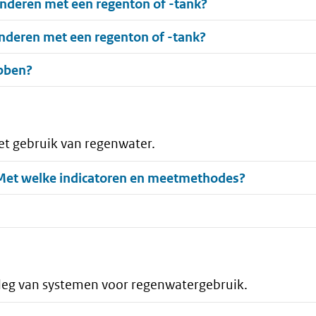
inderen met een regenton of -tank?
inderen met een regenton of -tank?
ebben?
et gebruik van regenwater.
 Met welke indicatoren en meetmethodes?
leg van systemen voor regenwatergebruik.