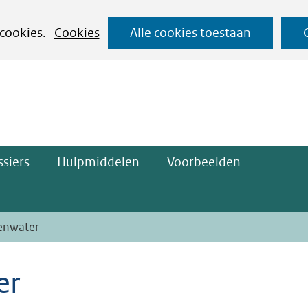
Ga
 cookies.
Cookies
Alle cookies toestaan
naar
ge)
de
inhoud
siers
Hulpmiddelen
Voorbeelden
genwater
er