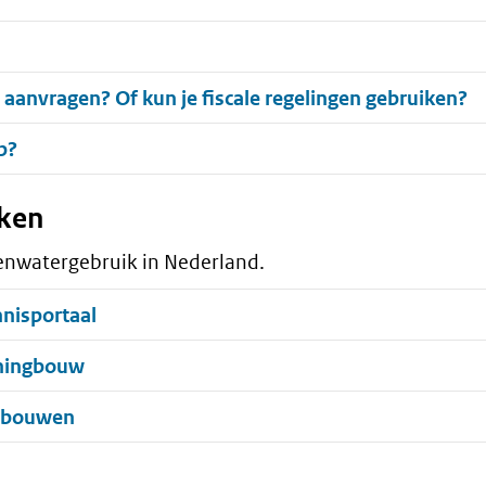
 aanvragen? Of kun je fiscale regelingen gebruiken?
p?
iken
enwatergebruik in Nederland.
nnisportaal
oningbouw
gebouwen