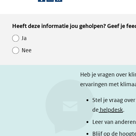
D
D
D
e
e
e
Kopie
Heeft deze informatie jou geholpen? Geef je fee
l
l
z
van
e
e
e
Ja
Paginawaardering
n
n
p
Nee
o
o
a
p
p
g
F
L
i
Heb je vragen over kl
a
i
n
ervaringen met klimaa
c
n
a
e
k
d
Stel je vraag ove
b
e
e
de
helpdesk
.
o
d
l
Leer van anderen
o
I
e
Blijf op de hoogt