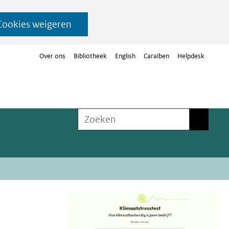
Cookies weigeren
Over ons
Bibliotheek
English
Caraïben
Helpdesk
Zoeken
Zoeken