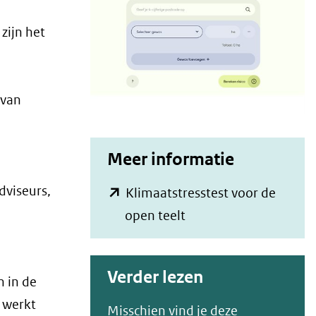
zijn het
 van
Meer informatie
dviseurs,
Klimaatstresstest voor de
(opent
open teelt
in
nieuw
Verder lezen
n in de
venster)
l werkt
(verwijst
Misschien vind je deze