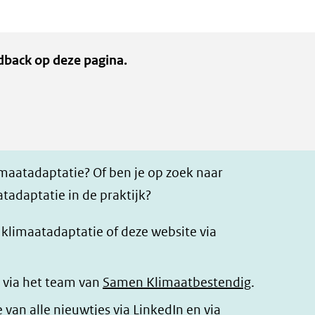
dback op deze pagina.
imaatadaptatie? Of ben je op zoek naar
tadaptatie in de praktijk?
r klimaatadaptatie of deze website via
 via het team van
Samen Klimaatbestendig
.
(opent
e van alle nieuwtjes via
LinkedIn
en via