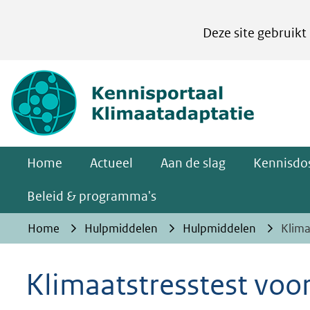
Cookies
Deze site gebruikt
instellen
Hier
(naar homepa
kan
het
gebruik
van
Home
Actueel
Aan de slag
Kennisdos
cookies
op
Beleid & programma's
deze
Home
Hulpmiddelen
Hulpmiddelen
Klima
website
worden
Klimaatstresstest voor
toegestaan
of