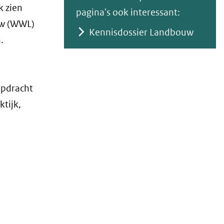
k zien
naar
pagina's ook interessant:
ouw (WWL)
een
Kennisdossier Landbouw
.
andere
website)
opdracht
ktijk,