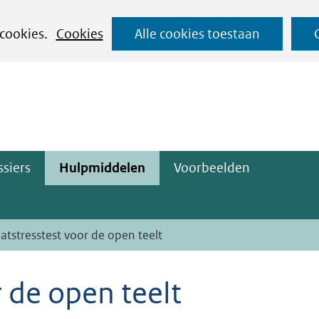
Ga
 cookies.
Cookies
Alle cookies toestaan
naar
ge)
de
inhoud
siers
Hulpmiddelen
Voorbeelden
atstresstest voor de open teelt
 de open teelt