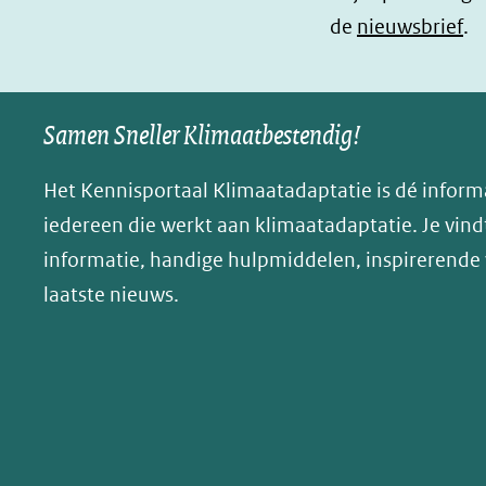
k
n
n
de
nieuwsbrief
.
(opent
(opent
o
in
in
p
nieuw
nieuw
B
Samen Sneller Klimaatbestendig!
venster)
venster)
l
(verwijst
(verwijst
u
Het Kennisportaal Klimaatadaptatie is dé inform
naar
naar
e
iedereen die werkt aan klimaatadaptatie. Je vindt
een
een
s
informatie, handige hulpmiddelen, inspirerende
andere
andere
k
website)
website)
laatste nieuws.
y
(opent
in
nieuw
venster)
(verwijst