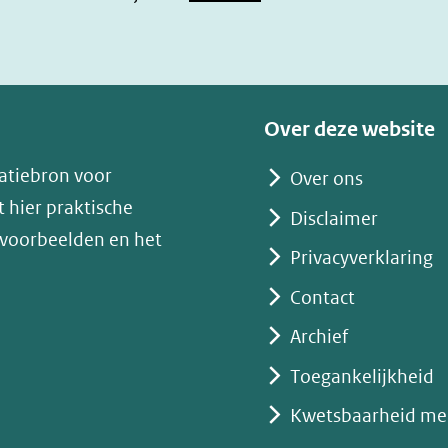
in
nieuw
venster)
(verwijst
Over deze website
naar
atiebron voor
Over ons
een
 hier praktische
andere
Disclaimer
 voorbeelden en het
website)
Privacyverklaring
Contact
Archief
Toegankelijkheid
Kwetsbaarheid me