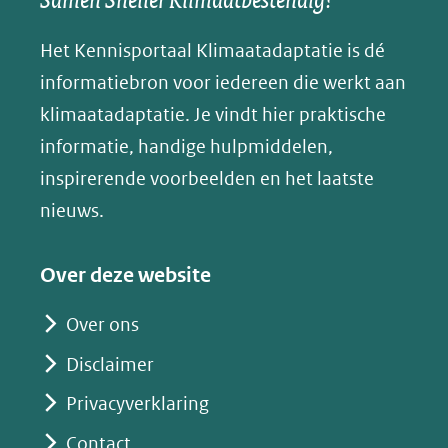
(opent
(opent
(opent
o
(verwijst
in
in
in
p
Het Kennisportaal Klimaatadaptatie is dé
naar
nieuw
nieuw
nieuw
B
informatiebron voor iedereen die werkt aan
een
venster)
venster)
venster)
l
klimaatadaptatie. Je vindt hier praktische
andere
(verwijst
(verwijst
(verwijst
u
informatie, handige hulpmiddelen,
website)
naar
naar
naar
e
inspirerende voorbeelden en het laatste
een
een
een
s
nieuws.
andere
andere
andere
k
website)
website)
website)
y
Over deze website
(opent
in
Over ons
nieuw
Disclaimer
venster)
(verwijst
Privacyverklaring
naar
Contact