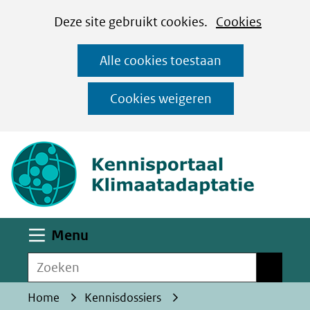
Cookies
Ga
Hier
Deze site gebruikt cookies.
Cookies
instellen
naar
kan
Alle cookies toestaan
de
het
inhoud
gebruik
Cookies weigeren
van
(naar homepa
cookies
op
deze
website
worden
Uitklappen
Menu
toegestaan
Zoeken
of
Zoeken
geweigerd.
Home
Kennisdossiers