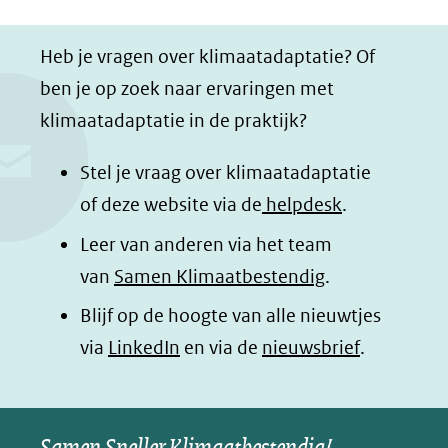
D
D
D
D
(verwijst
e
e
e
e
naar
Heb je vragen over klimaatadaptatie? Of
l
l
l
z
een
ben je op zoek naar ervaringen met
e
e
e
e
andere
klimaatadaptatie in de praktijk?
n
n
n
p
website)
o
o
o
a
Stel je vraag over klimaatadaptatie
p
p
p
g
of deze website via de
helpdesk
.
F
L
W
i
Leer van anderen via het team
a
i
h
n
van
Samen Klimaatbestendig
.
c
n
a
a
e
k
t
d
Blijf op de hoogte van alle nieuwtjes
b
e
s
e
(opent
via
LinkedIn
en via de
nieuwsbrief
.
o
d
a
l
in
o
I
p
e
nieuw
k
n
p
n
Samen Sneller Klimaatbestendig!
venster)