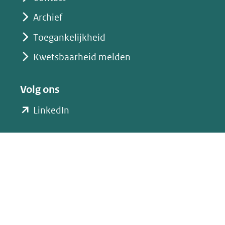
een
Archief
andere
website)
Toegankelijkheid
Kwetsbaarheid melden
Volg ons
(opent
LinkedIn
in
nieuw
venster)
(verwijst
naar
een
andere