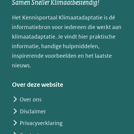
Samen Sneller Klimaatbestendig!
venster)
(opent
(opent
(opent
o
(verwijst
in
in
in
p
Het Kennisportaal Klimaatadaptatie is dé
naar
nieuw
nieuw
nieuw
B
informatiebron voor iedereen die werkt aan
een
venster)
venster)
venster)
l
klimaatadaptatie. Je vindt hier praktische
andere
(verwijst
(verwijst
(verwijst
u
informatie, handige hulpmiddelen,
website)
naar
naar
naar
e
inspirerende voorbeelden en het laatste
een
een
een
s
nieuws.
andere
andere
andere
k
website)
website)
website)
y
Over deze website
(opent
in
Over ons
nieuw
Disclaimer
venster)
(verwijst
Privacyverklaring
naar