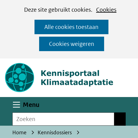
Cookies
Ga
Hier
Deze site gebruikt cookies.
Cookies
instellen
naar
kan
Alle cookies toestaan
de
het
inhoud
gebruik
Cookies weigeren
van
(naar homepa
cookies
op
deze
website
worden
Uitklappen
Menu
toegestaan
Zoeken
of
Zoeken
geweigerd.
Home
Kennisdossiers