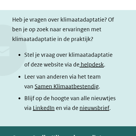
D
D
D
D
e
e
e
e
Heb je vragen over klimaatadaptatie? Of
l
l
l
z
ben je op zoek naar ervaringen met
e
e
e
e
klimaatadaptatie in de praktijk?
n
n
n
p
o
o
o
a
Stel je vraag over klimaatadaptatie
p
p
p
g
of deze website via de
helpdesk
.
F
L
W
i
Leer van anderen via het team
a
i
h
n
van
Samen Klimaatbestendig
.
c
n
a
a
e
k
t
d
Blijf op de hoogte van alle nieuwtjes
b
e
s
e
(opent
via
LinkedIn
en via de
nieuwsbrief
.
o
d
a
l
in
o
I
p
e
nieuw
k
n
p
n