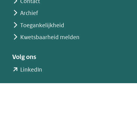
Contact
een
Archief
andere
website)
Toegankelijkheid
Kwetsbaarheid melden
Volg ons
(opent
LinkedIn
in
nieuw
venster)
(verwijst
naar
een