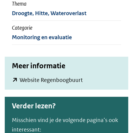
Thema
Droogte, Hitte, Wateroverlast
Categorie
Monitoring en evaluatie
Meer informatie
(opent
Website Regenboogbuurt
in
nieuw
Verder lezen?
venster)
(verwijst
Misschien vind je de volgende pagina’s ook
naar
interessant: