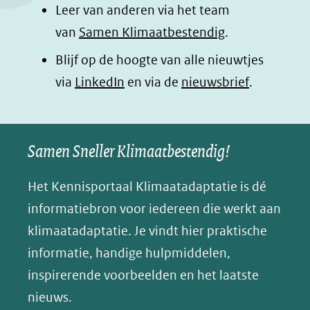
Leer van anderen via het team
van
Samen Klimaatbestendig
.
Blijf op de hoogte van alle nieuwtjes
(opent
via
LinkedIn
en via de
nieuwsbrief
.
in
nieuw
Samen Sneller Klimaatbestendig!
venster)
(verwijst
Het Kennisportaal Klimaatadaptatie is dé
naar
informatiebron voor iedereen die werkt aan
een
klimaatadaptatie. Je vindt hier praktische
andere
informatie, handige hulpmiddelen,
website)
inspirerende voorbeelden en het laatste
nieuws.