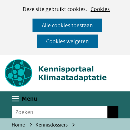
Cookies
Ga
Hier
Deze site gebruikt cookies.
Cookies
instellen
naar
kan
Alle cookies toestaan
de
het
inhoud
gebruik
Cookies weigeren
van
(naar homepa
cookies
op
deze
website
worden
Uitklappen
Menu
toegestaan
Zoeken
of
Zoeken
geweigerd.
Home
Kennisdossiers